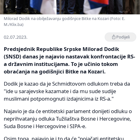
Milorad Dodik na obilježavanju godišnjice Bitke na Kozari (Foto: E.
M./Klix.ba)
02.07.2023.
Podijeli
Predsjednik Republike Srpske Milorad Dodik
(SNSD) danas je najavio nastavak konfrontacije RS-
a državnim institucijama. To je učinio tokom
obraćanja na godišnjici Bitke na Kozari.
Dodik je kazao da je Schmidtovom odlukom treba da
"ide u sarajevske kazamate i da mu sude sudije
muslimani potpomognuti izdajnicima iz RS-a."
Najavio je da će entitetski parlament donijeti odluku o
neprihvatanju odluka Tužilaštva Bosne i Hercegovine,
Suda Bosne i Hercegovine i SIPA-e.
Osim toga, najavio je i to da će "pojačati entitetsku