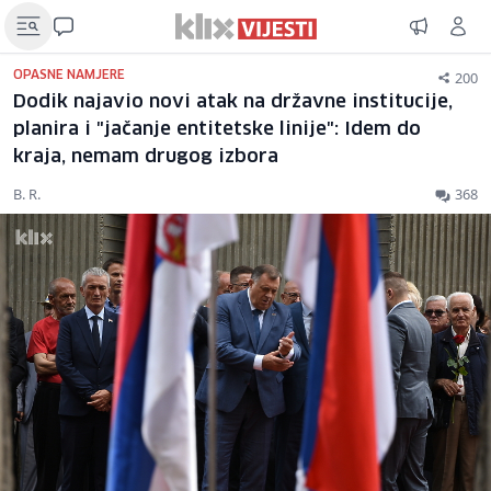
200
OPASNE NAMJERE
Dodik najavio novi atak na državne institucije,
planira i "jačanje entitetske linije": Idem do
kraja, nemam drugog izbora
B. R.
368