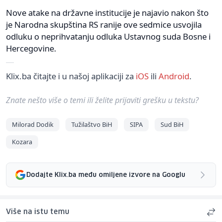
Nove atake na državne institucije je najavio nakon što
je Narodna skupština RS ranije ove sedmice usvojila
odluku o neprihvatanju odluka Ustavnog suda Bosne i
Hercegovine.
Klix.ba čitajte i u našoj aplikaciji za
iOS
ili
Android
.
Znate nešto više o temi ili želite prijaviti grešku u tekstu?
Milorad Dodik
Tužilaštvo BiH
SIPA
Sud BiH
Kozara
Dodajte Klix.ba među omiljene izvore na Googlu
Više na istu temu