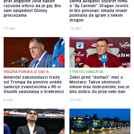
Brat Angeline Jolie nakon
Selma Alispahić ususret filmu
razvoda otkrio da je gej: Bio
o "Ay Carmeli": Dragan Jovičić
sam opsjednut Disney
bi bio ponosan; nikada nisam
princezama
pomislila da igram s nekim
drugim
15 sati
15 sati
SNAŽNA PORUKA IZ SAD-A
STRATEG SARAJEVA
Američki zakonodavci traže
Zekić pred "domaći" meč u
od Trumpa da ponovo uvede
Mostaru: Takve okolnosti
sankcije zvaničnicima u RS-u:
nikom nisu dobrodošle; sve je
Osudili saslušanja u Srebrenici
bilo dobro do prije neki dan
6 sati
25 min