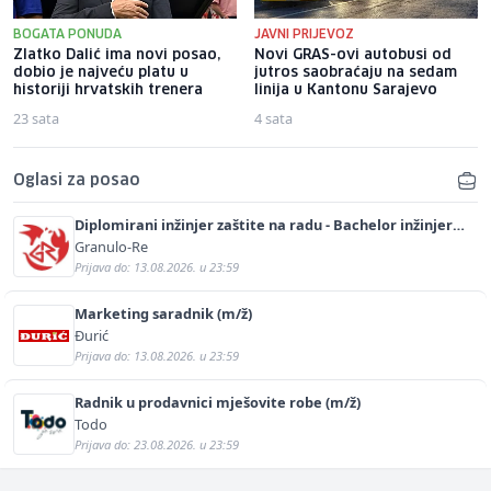
BOGATA PONUDA
JAVNI PRIJEVOZ
Zlatko Dalić ima novi posao,
Novi GRAS-ovi autobusi od
dobio je najveću platu u
jutros saobraćaju na sedam
historiji hrvatskih trenera
linija u Kantonu Sarajevo
23 sata
4 sata
Oglasi za posao
Diplomirani inžinjer zaštite na radu - Bachelor inžinjer
sigurnosti i pomoći (m/ž)
Granulo-Re
Prijava do: 13.08.2026. u 23:59
Marketing saradnik (m/ž)
Đurić
Prijava do: 13.08.2026. u 23:59
Radnik u prodavnici mješovite robe (m/ž)
Todo
Prijava do: 23.08.2026. u 23:59