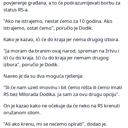
povjerenje građana, a to će podrazumijevati borbu za
status RS-a.
"Ako ne istrajemo, nestat ćemo za 10 godina. Ako
istrajemo, ostat ćemo", poručio je Dodik.
Kako je kazao, ići će do kraja jer nema drugog izbora.
"Јa moram da branim ovaj narod, spreman na žrtvu i
ići ću do kraja. Ići ću do kraja jer nemam drugog
izbora", poručio je Dodik.
Naveo je da su dva moguća rješenja:
"Ili će nam uzeti imovinu i bit ćemo ništa ili ćemo imati
RS bez Milorada Dodika. Ja sam za ovu drugu opciju".
On je kazao kako ne očekuje da će neko na RS krenuti
oružanom silom.
"Ali ako krenu, mi se nećemo opirati", dodao je.