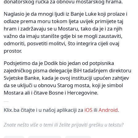
donatorskog ručka za obnovu mostarskog hrama.
Naglasio je da mnogi ljudi iz Banje Luke koji prolaze i
odlaze prema moru tokom ljeta uvijek primijete taj
hram i zadržavaju se u Mostaru, tako da je i za njih
važno da imaju stanište gdje bi se mogli zaustaviti,
odmoriti, posvetiti molitvi, što integrira cijeli ovaj
prostor.
Podsjetimo da je Dodik bio jedan od potpisnika
zajedničkog pisma delegacije BiH tadašnjem direktoru
Svjetske Banke, kada je ovoj instituciji upućen zahtjev
da se uključi u obnovu Starog mosta, koji je simbol
Mostara ali i čitave Bosne i Hercegovine.
Klix.ba čitajte i u našoj aplikaciji za
iOS
ili
Android
.
Znate nešto više o temi ili želite prijaviti grešku u tekstu?