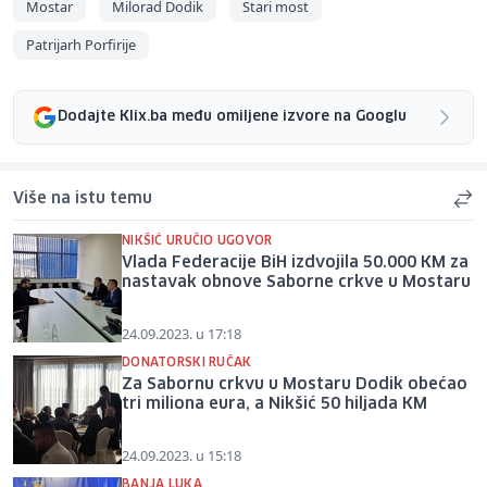
Mostar
Milorad Dodik
Stari most
Patrijarh Porfirije
Dodajte Klix.ba među omiljene izvore na Googlu
Više na istu temu
NIKŠIĆ URUČIO UGOVOR
Vlada Federacije BiH izdvojila 50.000 KM za
nastavak obnove Saborne crkve u Mostaru
24.09.2023. u 17:18
DONATORSKI RUČAK
Za Sabornu crkvu u Mostaru Dodik obećao
tri miliona eura, a Nikšić 50 hiljada KM
24.09.2023. u 15:18
BANJA LUKA