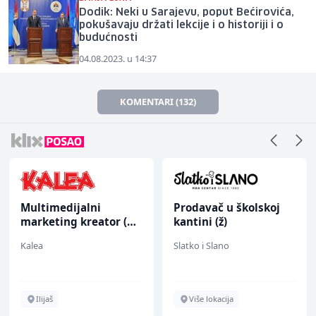
Dodik: Neki u Sarajevu, poput Bećirovića,
pokušavaju držati lekcije i o historiji i o
budućnosti
04.08.2023. u 14:37
KOMENTARI (132)
Multimedijalni
Prodavač u školskoj
marketing kreator (m/
kantini (ž)
ž)
Kalea
Slatko i Slano
Ilijaš
Više lokacija