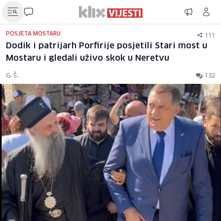
111
POSJETA MOSTARU
Dodik i patrijarh Porfirije posjetili Stari most u
Mostaru i gledali uživo skok u Neretvu
G. Š.
132