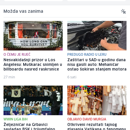
Možda vas zanima
O ČEMU JE RIJEČ
PREDUGO RADIO U LERU
Nesvakidašnji prizor u Los
Zaštitari u SAD-u godinu dana
Angelesu: Muškarac snimljen u
nisu gasili auto: Mehaničar
billboardu nasred raskrsnice
ostao šokiran stanjem motora
27 min
6 sati
WWIN LIGA BIH
OBJAVIO DAVID MURGIA
Željezničar na Grbavici
Otkriveni rezultati tajnog
savladao BSK i trijumfalno
glasanja Vatikana o fenomenu