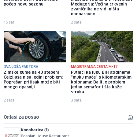
počeo novu sezonu
Međugorja: Većina crkvenih
zvaničnika ne vidi ništa
nadnaravno
15 sati
2 sata
DVA LOŠA FAKTORA
MAGISTRALNA CESTA M-17
Zimske gume na 40 stepeni
Putnici ka jugu BiH godinama
Celzijusa nisu jedini problem:
"muku muče" s kilometarskim
Pogrešan pritisak može biti
kolonama: Da li je problem
mnogo opasniji
jedan semafor i šta kaže
struka
2 sata
3 sata
Oglasi za posao
Konobarica (ž)
Bosnian House Restaurant