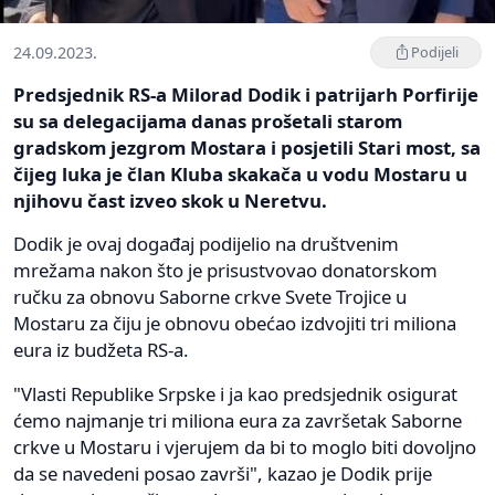
24.09.2023.
Podijeli
Predsjednik RS-a Milorad Dodik i patrijarh Porfirije
su sa delegacijama danas prošetali starom
gradskom jezgrom Mostara i posjetili Stari most, sa
čijeg luka je član Kluba skakača u vodu Mostaru u
njihovu čast izveo skok u Neretvu.
Dodik je ovaj događaj podijelio na društvenim
mrežama nakon što je prisustvovao donatorskom
ručku za obnovu Saborne crkve Svete Trojice u
Mostaru za čiju je obnovu obećao izdvojiti tri miliona
eura iz budžeta RS-a.
"Vlasti Republike Srpske i ja kao predsjednik osigurat
ćemo najmanje tri miliona eura za završetak Saborne
crkve u Mostaru i vjerujem da bi to moglo biti dovoljno
da se navedeni posao završi", kazao je Dodik prije