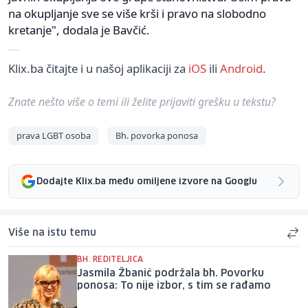
na okupljanje sve se više krši i pravo na slobodno
kretanje", dodala je Bavčić.
Klix.ba čitajte i u našoj aplikaciji za
iOS
ili
Android
.
Znate nešto više o temi ili želite prijaviti grešku u tekstu?
prava LGBT osoba
Bh. povorka ponosa
Dodajte Klix.ba među omiljene izvore na Googlu
Više na istu temu
BH. REDITELJICA
Jasmila Žbanić podržala bh. Povorku
ponosa: To nije izbor, s tim se rađamo