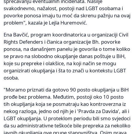
sprečavanju eventualnih incidenata. Nasilje
svakodnevno, nažalost, postoji nad LGBT osobama i
povorke ponosa imaju tu moć da skrenu pažnju na ovaj
problem", kazala je Lejla Huremović.
Ena Bavčić, program koordinatorica u organizaciji Civil
Rights Defenders i članica organizacije Bh. povorke
ponosa, na današnjem panelu je govorila o tome koliko
se pravo na slobodno okupljanje danas poštuje u BiH,
koje su prepreke i olakšice, na koji način se mogu
organizirati okupljanja i šta to znači u kontekstu LGBT
osoba.
"Moramo priznati da gotovo 90 posto okupljanja u BiH
prođe bez problema. Međutim, postoji oko 10 posto
tih okupljanja koja se posmatraju kao kontroverzna iz
nekog razloga, jedno od njih je i 'Pravda za Davida', ali i
LGBT okupljanja. U proteklom periodu bili smo svjedoci
da su administrativne teškoće bile prepreka za nekoliko
javnih okupljanja ove grupe stanovništva. Osim prava