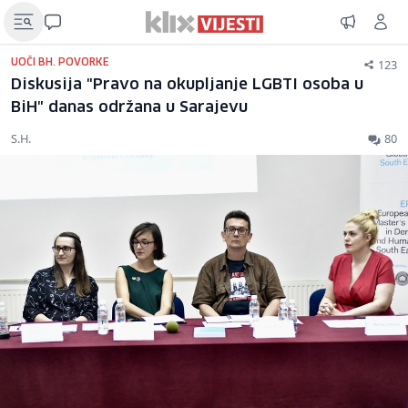
123
UOČI BH. POVORKE
Diskusija "Pravo na okupljanje LGBTI osoba u
BiH" danas održana u Sarajevu
S.H.
80