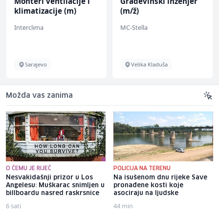
Monteri ventilacije i
Građevinski inženjer
klimatizacije (m)
(m/ž)
Interclima
MC-Stella
Sarajevo
Velika Kladuša
Možda vas zanima
O ČEMU JE RIJEČ
POLICIJA NA TERENU
Nesvakidašnji prizor u Los
Na isušenom dnu rijeke Save
Angelesu: Muškarac snimljen u
pronađene kosti koje
billboardu nasred raskrsnice
asociraju na ljudske
6 sati
44 min