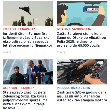
KO STOJI IZA NAPADA?
BROJANJE SAOBRAĆAJA
Incidenti širom Evrope: Dron
Zašto Sarajevo stoji u koloni:
iz Rumunije ušao u Bugarsku i
Samo od Otoke do Alipašinog
eksplodirao blizu gasovoda,
Polja 2025. je dnevno
letjelice uočene i u Njemačkoj
prolazilo do 65.000 vozila
4 sata
2 sata
OČEKIVAN PREOKRET?
PREDUGO RADIO U LERU
Šta zapravo znači posjeta
Zaštitari u SAD-u godinu dana
Zelenskog Srbiji: Iza kulisa
nisu gasili auto: Mehaničar
poljoprivrednih sporazuma,
ostao šokiran stanjem motora
veza s Moskvom i pitanja
Kosova