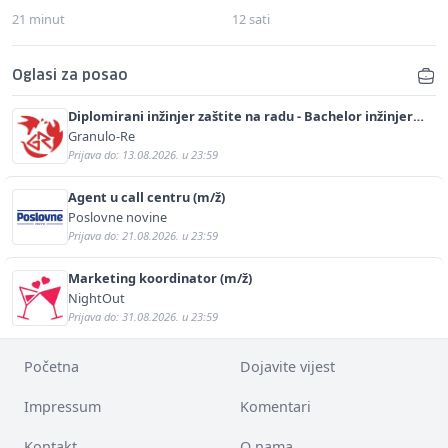
21 minut
12 sati
Oglasi za posao
Diplomirani inžinjer zaštite na radu - Bachelor inžinjer
sigurnosti i pomoći (m/ž)
Granulo-Re
Prijava do: 13.08.2026. u 23:59
Agent u call centru (m/ž)
Poslovne novine
Prijava do: 21.08.2026. u 23:59
Marketing koordinator (m/ž)
NightOut
Prijava do: 31.08.2026. u 23:59
Početna
Dojavite vijest
Impressum
Komentari
Kontakt
O nama