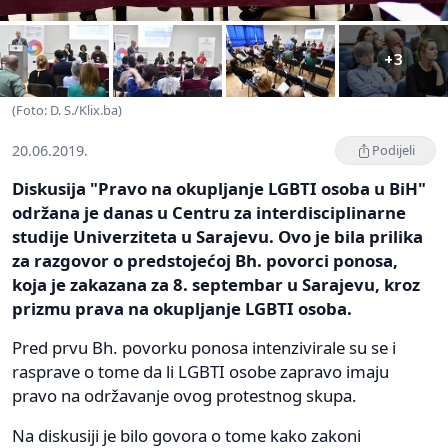
+3
(Foto: D. S./Klix.ba)
20.06.2019.
Podijeli
Diskusija "Pravo na okupljanje LGBTI osoba u BiH"
održana je danas u Centru za interdisciplinarne
studije Univerziteta u Sarajevu. Ovo je bila prilika
za razgovor o predstojećoj Bh. povorci ponosa,
koja je zakazana za 8. septembar u Sarajevu, kroz
prizmu prava na okupljanje LGBTI osoba.
Pred prvu Bh. povorku ponosa intenzivirale su se i
rasprave o tome da li LGBTI osobe zapravo imaju
pravo na održavanje ovog protestnog skupa.
Na diskusiji je bilo govora o tome kako zakoni