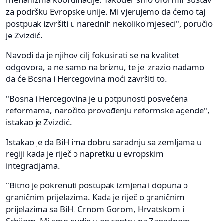
za podršku Evropske unije. Mi vjerujemo da ćemo taj
postpuak izvršiti u narednih nekoliko mjeseci", poručio
je Zvizdić.
Navodi da je njihov cilj fokusirati se na kvalitet
odgovora, a ne samo na briznu, te je izrazio nadamo
da će Bosna i Hercegovina moći završiti to.
"Bosna i Hercegovina je u potpunosti posvećena
reformama, naročito provođenju reformske agende",
istakao je Zvizdić.
Istakao je da BiH ima dobru saradnju sa zemljama u
regiji kada je riječ o napretku u evropskim
integracijama.
"Bitno je pokrenuti postupak izmjena i dopuna o
graničnim prijelazima. Kada je riječ o graničnim
prijelazima sa BiH, Crnom Gorom, Hrvatskom i
Srbijom. Mi smo ovdje u epicentru na Zapadnom