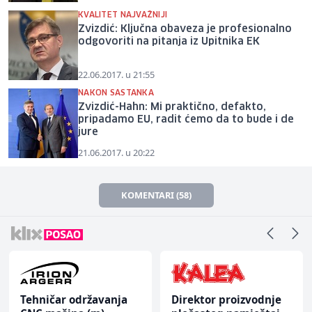
KVALITET NAJVAŽNIJI
Zvizdić: Ključna obaveza je profesionalno
odgovoriti na pitanja iz Upitnika EK
22.06.2017. u 21:55
NAKON SASTANKA
Zvizdić-Hahn: Mi praktično, defakto,
pripadamo EU, radit ćemo da to bude i de
jure
21.06.2017. u 20:22
KOMENTARI (58)
Tehničar održavanja
Direktor proizvodnje