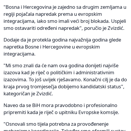
"Bosna i Hercegovina je zajedno sa drugim zemljama u
regiji pojačala napredak prema u evropskim
integracijama, iako smo imali veći broj blokada. Uspjeli
smo ostavariti određeni napredak", poručio je Zvizdić.
Dodaje da je protekla godina najvažnija godina glede
napretka Bosne i Hercegovine u evropskim
integracijama.
"Mi smo znali da će nam ova godina donijeti najviše
izazova kad je riječ o političkim i administrativnim
izazovima. To još uvijek rješavamo. Konačni cilj je da do
kraja prvog tromjesečja dobijemo kandidatski status",
kategoričan je Zvizdić.
Naveo da se BiH mora pravodobno i profesionalno
pripremiti kada je riječ o upitniku Evropske komsije.
"Osnovali smo tijela potrebna za provođenenje
mehanizma koordinacije. Također smo oformili sustav