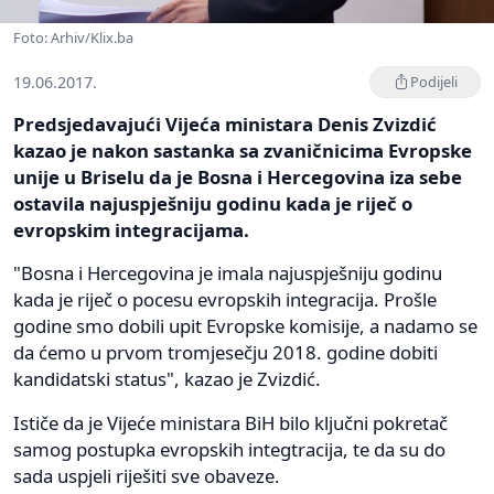
Foto: Arhiv/Klix.ba
19.06.2017.
Podijeli
Predsjedavajući Vijeća ministara Denis Zvizdić
kazao je nakon sastanka sa zvaničnicima Evropske
unije u Briselu da je Bosna i Hercegovina iza sebe
ostavila najuspješniju godinu kada je riječ o
evropskim integracijama.
"Bosna i Hercegovina je imala najuspješniju godinu
kada je riječ o pocesu evropskih integracija. Prošle
godine smo dobili upit Evropske komisije, a nadamo se
da ćemo u prvom tromjesečju 2018. godine dobiti
kandidatski status", kazao je Zvizdić.
Ističe da je Vijeće ministara BiH bilo ključni pokretač
samog postupka evropskih integtracija, te da su do
sada uspjeli riješiti sve obaveze.