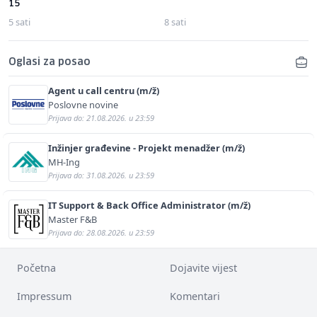
15
5 sati
8 sati
Oglasi za posao
Agent u call centru (m/ž)
Poslovne novine
Prijava do: 21.08.2026. u 23:59
Inžinjer građevine - Projekt menadžer (m/ž)
MH-Ing
Prijava do: 31.08.2026. u 23:59
IT Support & Back Office Administrator (m/ž)
Master F&B
Prijava do: 28.08.2026. u 23:59
Početna
Dojavite vijest
Impressum
Komentari