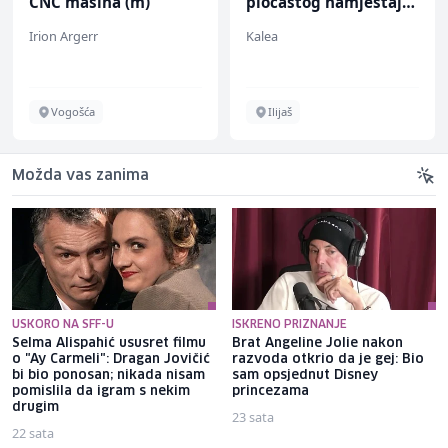
CNC mašina (m)
pločastog namještaja
(m/ž)
Irion Argerr
Kalea
Vogošća
Ilijaš
Možda vas zanima
USKORO NA SFF-U
ISKRENO PRIZNANJE
Selma Alispahić ususret filmu
Brat Angeline Jolie nakon
o "Ay Carmeli": Dragan Jovičić
razvoda otkrio da je gej: Bio
bi bio ponosan; nikada nisam
sam opsjednut Disney
pomislila da igram s nekim
princezama
drugim
23 sata
22 sata