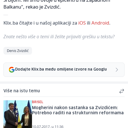
Balkanu", rekao je Zvizdić.
Klix.ba čitajte i u našoj aplikaciji za
iOS
ili
Android
.
Znate nešto više o temi ili želite prijaviti grešku u tekstu?
Denis Zvizdić
Dodajte Klix.ba među omiljene izvore na Googlu
Više na istu temu
BRISEL
Mogherini nakon sastanka sa Zvizdićem:
Potrebno raditi na strukturnim reformama
10.07.2017. u 11:36