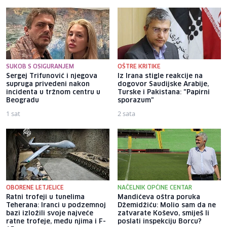
SUKOB S OSIGURANJEM
OŠTRE KRITIKE
Sergej Trifunović i njegova
Iz Irana stigle reakcije na
supruga privedeni nakon
dogovor Saudijske Arabije,
incidenta u tržnom centru u
Turske i Pakistana: "Papirni
Beogradu
sporazum"
1 sat
2 sata
OBORENE LETJELICE
NAČELNIK OPĆINE CENTAR
Ratni trofeji u tunelima
Mandićeva oštra poruka
Teherana: Iranci u podzemnoj
Džemidžiću: Molio sam da ne
bazi izložili svoje najveće
zatvarate Koševo, smiješ li
ratne trofeje, među njima i F-
poslati inspekciju Borcu?