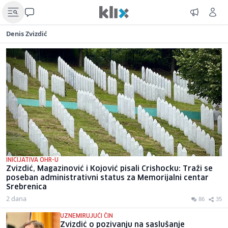
Denis Zvizdić
INICIJATIVA OHR-U
Zvizdić, Magazinović i Kojović pisali Crishocku: Traži se
poseban administrativni status za Memorijalni centar
Srebrenica
2 dana
86
35
UZNEMIRUJUĆI ČIN
Zvizdić o pozivanju na saslušanje