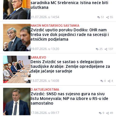
saradnika MC Srebrenica: Istina neće biti
ušutkana
31.07.2026. u 14:54
51
55
NAKON MOSTARSKOG SASTANKA
Zvizdić uputio poruku Dodiku: OHR nam
treba sve dok pojedinci rade na secesiji i
etničkim podjelama
19.07.2026. u 13:20
25
137
SARAJEVO
Denis Zvizdić se sastao s delegacijom
Saudijske Arabije: Zemlje opredijeljene za
dalje jačanje saradnje
13.07.2026. u 14:08
4
4
O AKTUELNOSTIMA
Zvizdić: SNSD nas svjesno gura na sivu
listu Moneyvala; NiP na izbore u RS-u ide
samostalno
17.06.2026. u 09:17
9
49