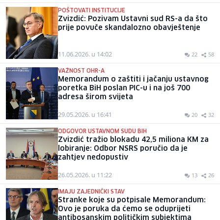
POŠTOVATI INSTITUCIJE
Zvizdić: Pozivam Ustavni sud RS-a da što
prije povuče skandalozno obavještenje
11.06.2026. u 14:02
22
58
VAŽNOST OHR-A
Memorandum o zaštiti i jačanju ustavnog
poretka BiH poslan PIC-u i na još 700
adresa širom svijeta
29.05.2026. u 16:41
20
32
ODGOVOR USTAVNOM SUDU BIH
Zvizdić tražio blokadu 42,5 miliona KM za
lobiranje: Odbor NSRS poručio da je
zahtjev nedopustiv
26.05.2026. u 11:22
13
26
IMAJU ZAJEDNIČKI STAV
Stranke koje su potpisale Memorandum:
Ovo je poruka da ćemo se oduprijeti
antibosanskim političkim subjektima