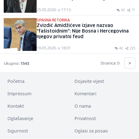
25.05.2026. u 17:13
65
71
OPASNA RETORIKA
Zvizdić Amidžićeve izjave nazvao
"fašistoidnim": Nije Bosna i Hercegovina
njegov privatni feud
19.05.2026. u 18:01
42
225
>
Stranica: 0
Ukupno:
1543
Početna
Dojavite vijest
Impressum
Komentari
Kontakt
O nama
Oglašavanje
Privatnost
Sigurnost
Oglasi za posao