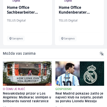
Home Office
Home Office
Sachbearbeiter
Kundenberater
(m/w/d) für einen
(m/w/d) für ein
TELUS Digital
TELUS Digital
bekannten deutschen
renommiertes
Energieversorger
Schuhunternehmen
Sarajevo
Sarajevo
Možda vas zanima
O ČEMU JE RIJEČ
GOSPODSKI
Nesvakidašnji prizor u Los
Real Madrid pokazao zašto je
Angelesu: Muškarac snimljen u
najveći klub na svijetu, poslali
billboardu nasred raskrsnice
su poruku Lionelu Messiju