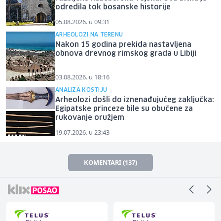
odredila tok bosanske historije
05.08.2026. u 09:31
ARHEOLOZI NA TERENU
Nakon 15 godina prekida nastavljena
obnova drevnog rimskog grada u Libiji
03.08.2026. u 18:16
ANALIZA KOSTIJU
Arheolozi došli do iznenađujućeg zaključka:
Egipatske princeze bile su obučene za
rukovanje oružjem
19.07.2026. u 23:43
KOMENTARI (137)