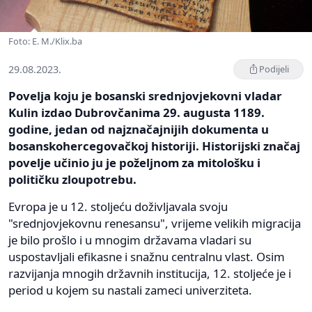
Foto: E. M./Klix.ba
29.08.2023.
Podijeli
Povelja koju je bosanski srednjovjekovni vladar
Kulin izdao Dubrovčanima 29. augusta 1189.
godine, jedan od najznačajnijih dokumenta u
bosanskohercegovačkoj historiji. Historijski značaj
povelje učinio ju je poželjnom za mitološku i
političku zloupotrebu.
Evropa je u 12. stoljeću doživljavala svoju
"srednjovjekovnu renesansu", vrijeme velikih migracija
je bilo prošlo i u mnogim državama vladari su
uspostavljali efikasne i snažnu centralnu vlast. Osim
razvijanja mnogih državnih institucija, 12. stoljeće je i
period u kojem su nastali zameci univerziteta.