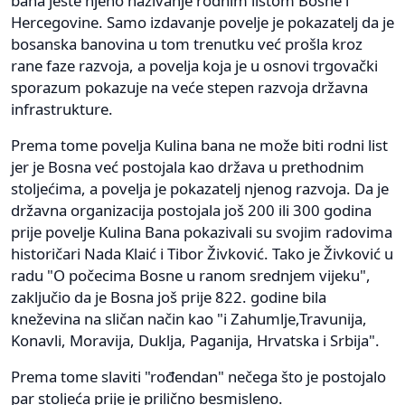
bana jeste njeno nazivanje rodnim listom Bosne i
Hercegovine. Samo izdavanje povelje je pokazatelj da je
bosanska banovina u tom trenutku već prošla kroz
rane faze razvoja, a povelja koja je u osnovi trgovački
sporazum pokazuje na veće stepen razvoja državna
infrastrukture.
Prema tome povelja Kulina bana ne može biti rodni list
jer je Bosna već postojala kao država u prethodnim
stoljećima, a povelja je pokazatelj njenog razvoja. Da je
državna organizacija postojala još 200 ili 300 godina
prije povelje Kulina Bana pokazivali su svojim radovima
historičari Nada Klaić i Tibor Živković. Tako je Živković u
radu "O počecima Bosne u ranom srednjem vijeku",
zaključio da je Bosna još prije 822. godine bila
kneževina na sličan način kao "i Zahumlje,Travunija,
Konavli, Moravija, Duklja, Paganija, Hrvatska i Srbija".
Prema tome slaviti "rođendan" nečega što je postojalo
par stoljeća prije je prilično besmisleno.