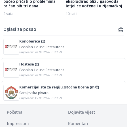
počeo pričati o problemima
eksplodirao blizu gasovoda,
pričao bih tri dana
letjelice uočene i u Njemačkoj
2 sata
10 sati
Oglasi za posao
Konobarica (ž)
Bosnian House Restaurant
Prijava do: 20.08.2026. u 23:59
Hostesa (ž)
Bosnian House Restaurant
Prijava do: 20.08.2026. u 23:59
Komercijalista za regiju Istočna Bosna (m/ž)
Sarajevska pivara
Prijava do: 15.08.2026. u 23:59
Početna
Dojavite vijest
Impressum
Komentari