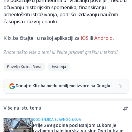
ne pokazuje u pamfletima o "vraćanju povelje", nego u
očuvanju historijskih spomenika, finansiranju
arheoloških istraživanja, podršci izdavanju naučnih
časopisa i razvoju nauke.
Klix.ba čitajte i u našoj aplikaciji za
iOS
ili
Android
.
Znate nešto više o temi ili želite prijaviti grešku u tekstu?
Povelja Kulina Bana
historija
Dodajte Klix.ba među omiljene izvore na Googlu
Više na istu temu
GODIŠNJICA SLAVNOG BOJA
Prije 289 godina pod Banjom Lukom je
razbijena habsburška vojska: Ova bitka je