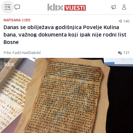
140
NAPISANA 1189.
Danas se obilježava godišnjica Povelje Kulina
bana, važnog dokumenta koji ipak nije rodni list
Bosne
Piše: Fadil Hadžiabdić
137