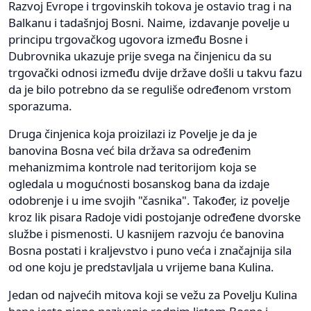
Razvoj Evrope i trgovinskih tokova je ostavio trag i na
Balkanu i tadašnjoj Bosni. Naime, izdavanje povelje u
principu trgovačkog ugovora između Bosne i
Dubrovnika ukazuje prije svega na činjenicu da su
trgovački odnosi između dvije države došli u takvu fazu
da je bilo potrebno da se reguliše određenom vrstom
sporazuma.
Druga činjenica koja proizilazi iz Povelje je da je
banovina Bosna već bila država sa određenim
mehanizmima kontrole nad teritorijom koja se
ogledala u mogućnosti bosanskog bana da izdaje
odobrenje i u ime svojih "časnika". Također, iz povelje
kroz lik pisara Radoje vidi postojanje određene dvorske
službe i pismenosti. U kasnijem razvoju će banovina
Bosna postati i kraljevstvo i puno veća i značajnija sila
od one koju je predstavljala u vrijeme bana Kulina.
Jedan od najvećih mitova koji se vežu za Povelju Kulina