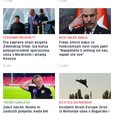
12 sati
5 sati
OČEKIVAN PREOKRET?
NOVI OMJER SNAGA
Šta zapravo znači posjeta
Fidan otkrio kako će
Zelenskog Srbiji: Iza kulisa
funkcionisati novi vojni pakt:
poljoprivrednih sporazuma,
"Napadnete li jednog od nas,
veza s Moskvom i pitanja
napali ste sve"
Kosova
5 sati
2 sata
TRENER SARAJEVA
KO STOJI IZA NAPADA?
Zekić iskren: Nismo ni
Incidenti širom Evrope: Dron
zaslužili pobjedu, kada bih
iz Rumunije ušao u Bugarsku i