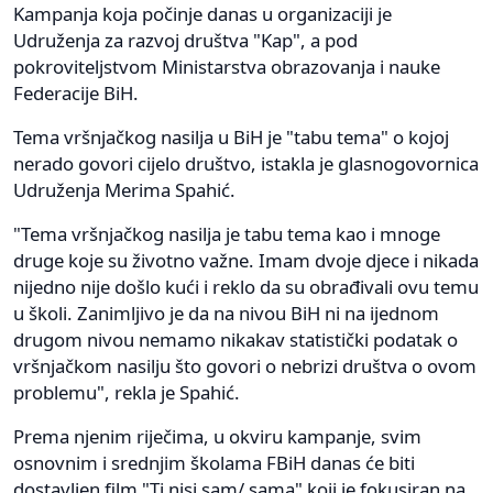
Kampanja koja počinje danas u organizaciji je
Udruženja za razvoj društva "Kap", a pod
pokroviteljstvom Ministarstva obrazovanja i nauke
Federacije BiH.
Tema vršnjačkog nasilja u BiH je "tabu tema" o kojoj
nerado govori cijelo društvo, istakla je glasnogovornica
Udruženja Merima Spahić.
"Tema vršnjačkog nasilja je tabu tema kao i mnoge
druge koje su životno važne. Imam dvoje djece i nikada
nijedno nije došlo kući i reklo da su obrađivali ovu temu
u školi. Zanimljivo je da na nivou BiH ni na ijednom
drugom nivou nemamo nikakav statistički podatak o
vršnjačkom nasilju što govori o nebrizi društva o ovom
problemu", rekla je Spahić.
Prema njenim riječima, u okviru kampanje, svim
osnovnim i srednjim školama FBiH danas će biti
dostavljen film "Ti nisi sam/ sama" koji je fokusiran na