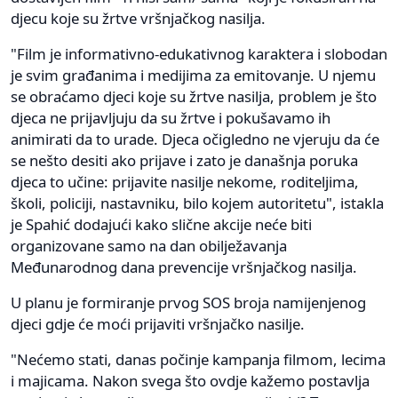
djecu koje su žrtve vršnjačkog nasilja.
"Film je informativno-edukativnog karaktera i slobodan
je svim građanima i medijima za emitovanje. U njemu
se obraćamo djeci koje su žrtve nasilja, problem je što
djeca ne prijavljuju da su žrtve i pokušavamo ih
animirati da to urade. Djeca očigledno ne vjeruju da će
se nešto desiti ako prijave i zato je današnja poruka
djeca to učine: prijavite nasilje nekome, roditeljima,
školi, policiji, nastavniku, bilo kojem autoritetu", istakla
je Spahić dodajući kako slične akcije neće biti
organizovane samo na dan obilježavanja
Međunarodnog dana prevencije vršnjačkog nasilja.
U planu je formiranje prvog SOS broja namijenjenog
djeci gdje će moći prijaviti vršnjačko nasilje.
"Nećemo stati, danas počinje kampanja filmom, lecima
i majicama. Nakon svega što ovdje kažemo postavlja