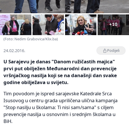
+10
(Foto: Nedim Grabovica/Klix.ba)
24.02.2016.
Podijeli
U Sarajevu je danas "Danom ružičastih majica"
prvi put obilježen Međunarodni dan prevencije
vršnjačkog nasilja koji se na današnji dan svake
godine obilježava u svijetu.
Tim povodom je ispred sarajevske Katedrale Srca
Isusovog u centru grada upriličena ulična kampanja
"Stop nasilju u školama: Ti nisi sam/sama" s ciljem
prevencije nasilja u osnovnim i srednjim školama u
BiH.