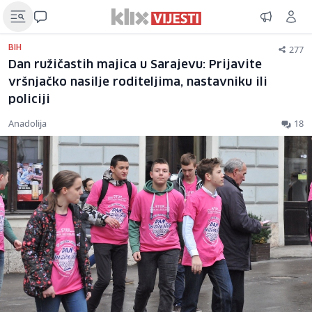
277
BIH
Dan ružičastih majica u Sarajevu: Prijavite
vršnjačko nasilje roditeljima, nastavniku ili
policiji
Anadolija
18