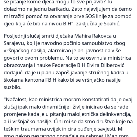
se pitanje kome djeca mogu to sve prijaviti? Tu
dolazimo na jednu barikadu. Zato najavljujem da ćemo
mi tražiti pomoć za otvaranje prve SOS linije za pomoć
djeci koja će biti na nivou BiH", zaključila je Spahić.
Posljednji slučaj smrti dječaka Mahira Rakovca u
Sarajevu, koji je navodno počinio samoubistvo zbog
vršnjačkog nasilja, alarmirao je bh. javnost da više
govori o ovom problemu. Na to se osvrnula ministrica
obrazovanja i nauke Federacije BiH Elvira Dilberović
dodajući da je u planu zapošljavanje stručnog kadra u
školama kantona FBiH kako bi se vršnjačko nasilje
suzbilo.
"Nažalost, kao ministrica moram konstatirati da je ovaj
slučaj ipak malo dinamičnije i življe inicirao da se rade
promjene kada je u pitanju maloljetnička delinkvencija,
ali i vršnjačko nasilje. Čini mi se da smo društvo koje na
teškim traumama uvijek inicira buđenje savjesti. Mi
smo nakon nesretnog događaja sa rahmetli Mahirom