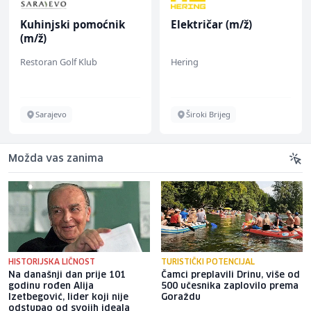
Kuhinjski pomoćnik
Električar (m/ž)
(m/ž)
Restoran Golf Klub
Hering
Sarajevo
Široki Brijeg
Možda vas zanima
HISTORIJSKA LIČNOST
TURISTIČKI POTENCIJAL
Na današnji dan prije 101
Čamci preplavili Drinu, više od
godinu rođen Alija
500 učesnika zaplovilo prema
Izetbegović, lider koji nije
Goraždu
odstupao od svojih ideala