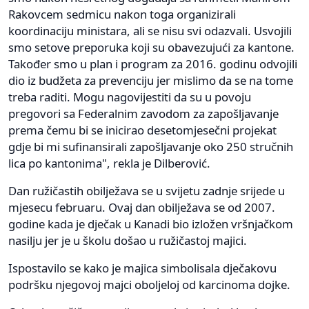
Rakovcem sedmicu nakon toga organizirali
koordinaciju ministara, ali se nisu svi odazvali. Usvojili
smo setove preporuka koji su obavezujući za kantone.
Također smo u plan i program za 2016. godinu odvojili
dio iz budžeta za prevenciju jer mislimo da se na tome
treba raditi. Mogu nagovijestiti da su u povoju
pregovori sa Federalnim zavodom za zapošljavanje
prema čemu bi se inicirao desetomjesečni projekat
gdje bi mi sufinansirali zapošljavanje oko 250 stručnih
lica po kantonima", rekla je Dilberović.
Dan ružičastih obilježava se u svijetu zadnje srijede u
mjesecu februaru. Ovaj dan obilježava se od 2007.
godine kada je dječak u Kanadi bio izložen vršnjačkom
nasilju jer je u školu došao u ružičastoj majici.
Ispostavilo se kako je majica simbolisala dječakovu
podršku njegovoj majci oboljeloj od karcinoma dojke.