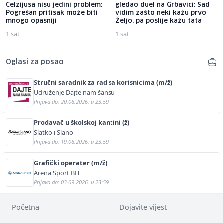
Celzijusa nisu jedini problem:
gledao duel na Grbavici: Sad
Pogrešan pritisak može biti
vidim zašto neki kažu prvo
mnogo opasniji
Željo, pa poslije kažu tata
1 sat
1 sat
Oglasi za posao
Stručni saradnik za rad sa korisnicima (m/ž)
Udruženje Dajte nam šansu
Prijava do: 20.08.2026. u 23:59
Prodavač u školskoj kantini (ž)
Slatko i Slano
Prijava do: 19.08.2026. u 23:59
Grafički operater (m/ž)
Arena Sport BH
Prijava do: 03.09.2026. u 23:59
Početna
Dojavite vijest