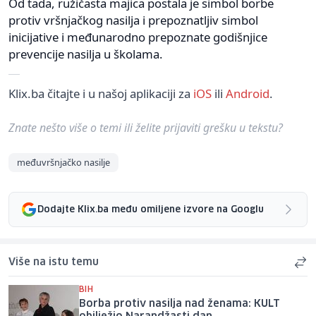
Od tada, ružičasta majica postala je simbol borbe
protiv vršnjačkog nasilja i prepoznatljiv simbol
inicijative i međunarodno prepoznate godišnjice
prevencije nasilja u školama.
Klix.ba čitajte i u našoj aplikaciji za
iOS
ili
Android
.
Znate nešto više o temi ili želite prijaviti grešku u tekstu?
međuvršnjačko nasilje
Dodajte Klix.ba među omiljene izvore na Googlu
Više na istu temu
BIH
Borba protiv nasilja nad ženama: KULT