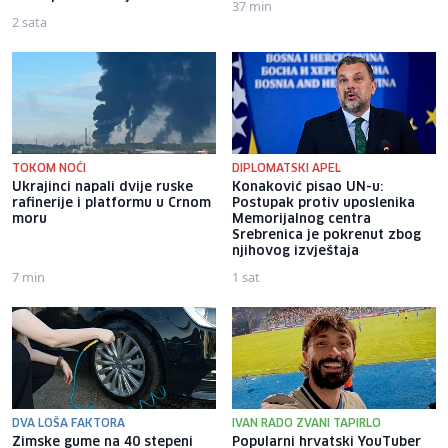
37 min
2 sata
TOKOM NOĆI
DIPLOMATSKI APEL
Ukrajinci napali dvije ruske
Konaković pisao UN-u:
rafinerije i platformu u Crnom
Postupak protiv uposlenika
moru
Memorijalnog centra
Srebrenica je pokrenut zbog
njihovog izvještaja
7 min
1 sat
DVA LOŠA FAKTORA
IVAN RADO ZVANI TAPIRLO
Zimske gume na 40 stepeni
Popularni hrvatski YouTuber