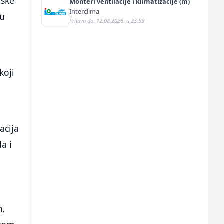
pske
Monteri ventilacije i klimatizacije (m)
Interclima
ju
Prijava do: 12.08.2026. u 23:59
koji
acija
da i
m,