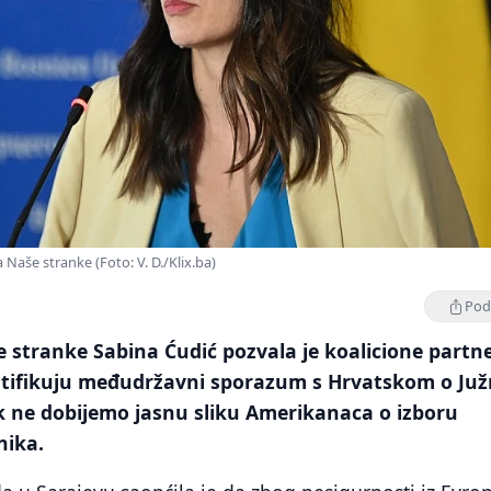
 Naše stranke (Foto: V. D./Klix.ba)
Podi
 stranke Sabina Ćudić pozvala je koalicione partne
ratifikuju međudržavni sporazum s Hrvatskom o Juž
k ne dobijemo jasnu sliku Amerikanaca o izboru
nika.