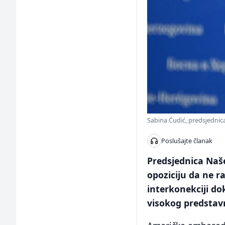
Sabina Ćudić, predsjednica
Poslušajte članak
Predsjednica Naše
opoziciju da ne 
interkonekciji do
visokog predstav