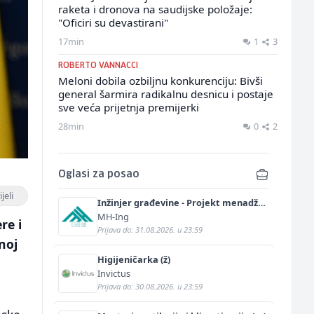
raketa i dronova na saudijske položaje:
"Oficiri su devastirani"
17min
1
3
ROBERTO VANNACCI
Meloni dobila ozbiljnu konkurenciju: Bivši
general šarmira radikalnu desnicu i postaje
sve veća prijetnja premijerki
28min
0
2
Oglasi za posao
jeli
Inžinjer građevine - Projekt menadžer
(m/ž)
MH-Ing
re i
Prijava do: 31.08.2026. u 23:59
noj
Higijeničarka (ž)
Invictus
Prijava do: 30.08.2026. u 23:59