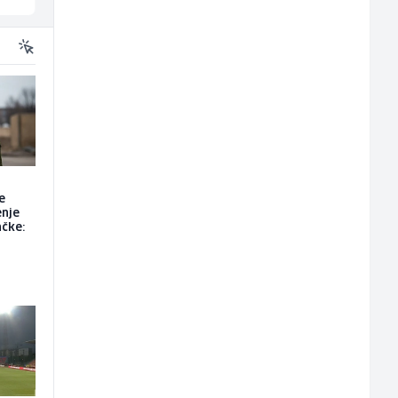
e
enje
ačke: