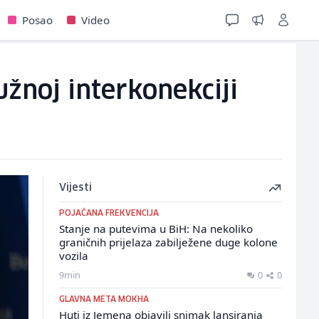
Posao
Video
žnoj interkonekciji
Vijesti
POJAČANA FREKVENCIJA
Stanje na putevima u BiH: Na nekoliko
graničnih prijelaza zabilježene duge kolone
vozila
9min
0
0
GLAVNA META MOKHA
Huti iz Jemena objavili snimak lansiranja