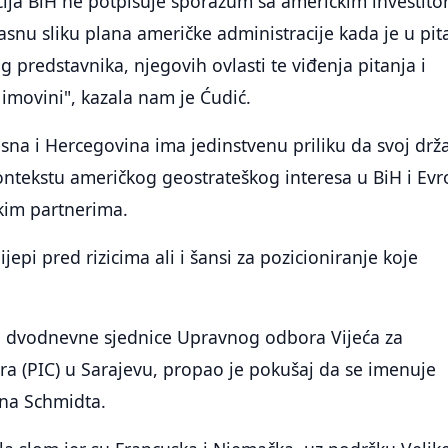
cija BiH ne potpisuje sporazum sa američkim investit
snu sliku plana američke administracije kada je u pit
 predstavnika, njegovih ovlasti te viđenja pitanja i
imovini", kazala nam je Ćudić.
sna i Hercegovina ima jedinstvenu priliku da svoj drž
kontekstu američkog geostrateškog interesa u BiH i Evr
kim partnerima.
ijepi pred rizicima ali i šansi za pozicioniranje koje
 dvodnevne sjednice Upravnog odbora Vijeća za
a (PIC) u Sarajevu, propao je pokušaj da se imenuje
ana Schmidta.