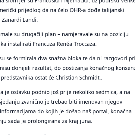
ela slom jer su Francuska i Njemačka, uz podršku Velik
američki prijedlog da na čelo OHR-a dođe talijanski
 Zanardi Landi.
imale su drugačiji plan – namjeravale su na poziciju
ka instalirati Francuza Renéa Troccaza.
su se formirala dva snažna bloka te da ni razgovori pr
isu donijeli rezultat, do postizanja konačnog konsen
 predstavnika ostat će Christian Schmidt..
 je ostavku podnio još prije nekoliko sedmica, a na
edanju zvanično je trebao biti imenovan njegov
informacijama do kojih je došao naš portal, konačna
u sada je prolongirana za kraj juna.