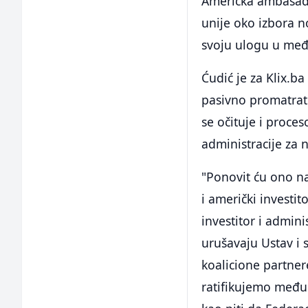
Američka ambasada
unije oko izbora n
svoju ulogu u međ
Ćudić je za Klix.b
pasivno promatrati
se očituje i proce
administracije za 
"Ponovit ću ono na
i američki investito
investitor i adminis
urušavaju Ustav i
koalicione partner
ratifikujemo među