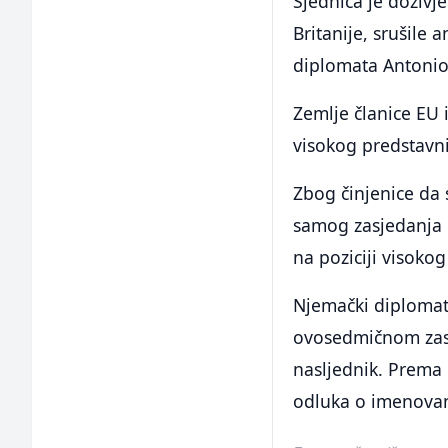
Sjednica je doživj
Britanije, srušile 
diplomata Antonio
Zemlje članice EU 
visokog predstavni
Zbog činjenice da 
samog zasjedanja n
na poziciji visokog
Njemački diplomata
ovosedmičnom zasj
nasljednik. Prema 
odluka o imenovanj