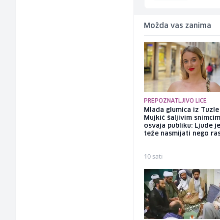
Možda vas zanima
PREPOZNATLJIVO LICE
Mlada glumica iz Tuzle
Mujkić šaljivim snimci
osvaja publiku: Ljude j
teže nasmijati nego ra
10 sati