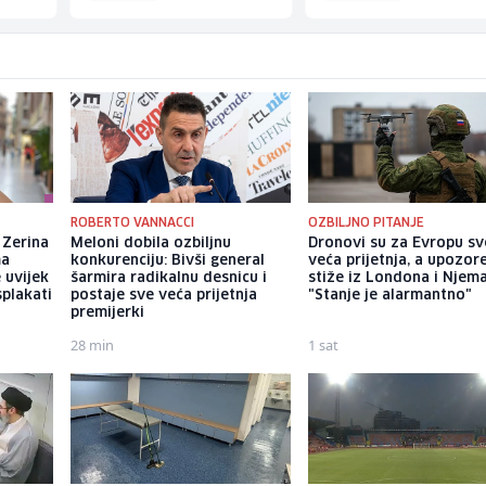
ROBERTO VANNACCI
OZBILJNO PITANJE
 Zerina
Meloni dobila ozbiljnu
Dronovi su za Evropu sv
ma
konkurenciju: Bivši general
veća prijetnja, a upozor
e uvijek
šarmira radikalnu desnicu i
stiže iz Londona i Njem
splakati
postaje sve veća prijetnja
"Stanje je alarmantno"
premijerki
28 min
1 sat