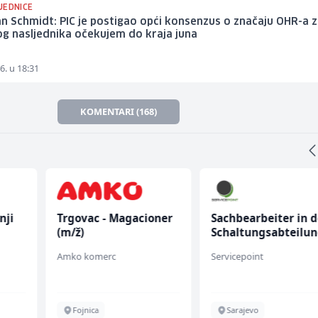
JEDNICE
an Schmidt: PIC je postigao opći konsenzus o značaju OHR-a 
og nasljednika očekujem do kraja juna
6. u 18:31
KOMENTARI (168)
nji
Trgovac - Magacioner
Sachbearbeiter in d
(m/ž)
Schaltungsabteilu
(m/w)
Amko komerc
Servicepoint
Fojnica
Sarajevo