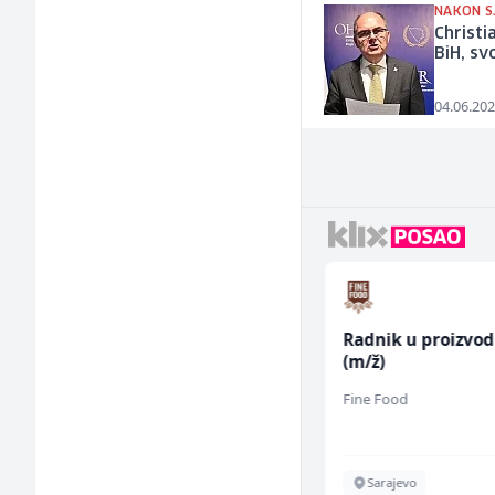
NAKON S
Christi
BiH, sv
04.06.202
Direktor proizvodnje
Radnik u proizvod
pločastog namještaja
(m/ž)
(m/ž)
Kalea
Fine Food
Ilijaš
Sarajevo