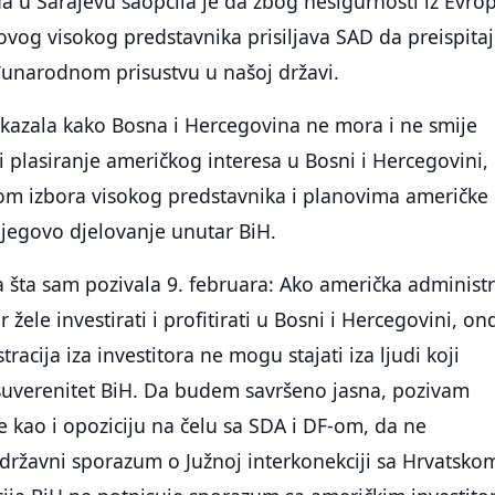
 u Sarajevu saopćila je da zbog nesigurnosti iz Evro
ovog visokog predstavnika prisiljava SAD da preispita
unarodnom prisustvu u našoj državi.
a kazala kako Bosna i Hercegovina ne mora i ne smije
 plasiranje američkog interesa u Bosni i Hercegovini, 
som izbora visokog predstavnika i planovima američke
njegovo djelovanje unutar BiH.
 šta sam pozivala 9. februara: Ako američka administr
r žele investirati i profitirati u Bosni i Hercegovini, on
tracija iza investitora ne mogu stajati iza ljudi koji
 suverenitet BiH. Da budem savršeno jasna, pozivam
e kao i opoziciju na čelu sa SDA i DF-om, da ne
državni sporazum o Južnoj interkonekciji sa Hrvatsko