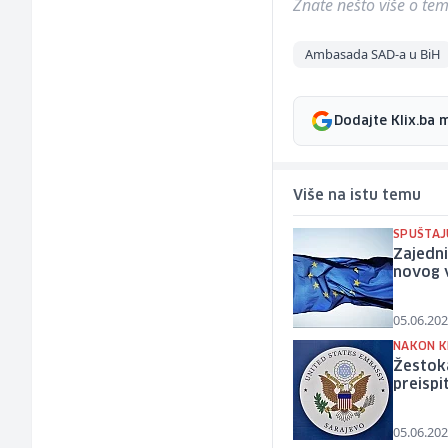
Znate nešto više o temi 
Ambasada SAD-a u BiH
Dodajte Klix.ba 
Više na istu temu
SPUŠTAJ
Zajedn
novog 
05.06.202
NAKON K
Žestok
preispi
05.06.202