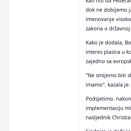
kao niti da Federa
dok ne dobijemo ja
imenovanje visokog
zakona o državnoj 
Kako je dodala, Bo
interes plasira u 
zajedno sa evrops
"Ne smijemo biti sl
imamo", kazala je.
Podsjetimo, nakon
implementaciju mir
nasljednik Christi