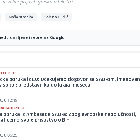
ili želite prijaviti grešku u tekstu?
Naša stranka
Sabina Ćudić
među omiljene izvore na Googlu
U LOPTU
ička poruka iz EU: Očekujemo dogovor sa SAD-om, imenovan
visokog predstavnika do kraja mjeseca
6. u 12:49
RAHA U PIC-U
a poruka iz Ambasade SAD-a: Zbog evropske neodlučnosti,
tat ćemo svoje prisustvo u BiH
6. u 06:25