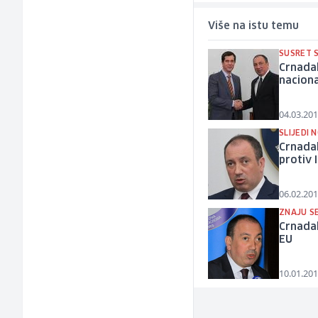
Više na istu temu
SUSRET 
Crnadak
nacion
04.03.201
SLIJEDI 
Crnadak
protiv 
06.02.201
ZNAJU SE
Crnadak
EU
10.01.201