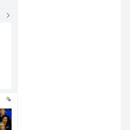
Accounting Associate
Direktor proizvodnje
(m/f)
pločastog namještaj
all
(m/ž)
Jitasa
Kalea
Više lokacija
Ilijaš