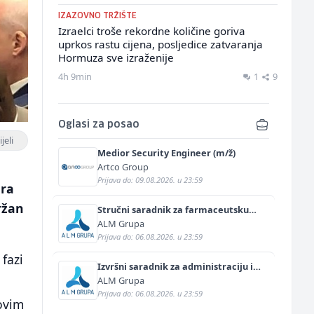
IZAZOVNO TRŽIŠTE
Izraelci troše rekordne količine goriva
uprkos rastu cijena, posljedice zatvaranja
Hormuza sve izraženije
4h 9min
1
9
Oglasi za posao
jeli
Medior Security Engineer (m/ž)
Artco Group
Prijava do: 09.08.2026. u 23:59
ara
ržan
Stručni saradnik za farmaceutsku
prodaju (m/ž)
ALM Grupa
Prijava do: 06.08.2026. u 23:59
 fazi
Izvršni saradnik za administraciju i
marketing (m/ž)
ALM Grupa
Prijava do: 06.08.2026. u 23:59
 ovim