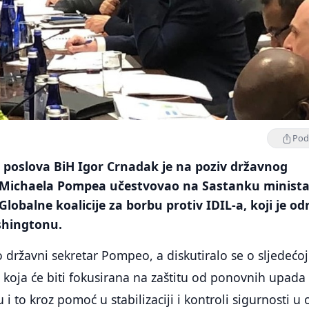
Podi
 poslova BiH Igor Crnadak je na poziv državnog
 Michaela Pompea učestvovao na Sastanku minist
Globalne koalicije za borbu protiv IDIL-a, koji je od
shingtonu.
o državni sekretar Pompeo, a diskutiralo se o sljedećoj
je koja će biti fokusirana na zaštitu od ponovnih upada
ju i to kroz pomoć u stabilizaciji i kontroli sigurnosti u