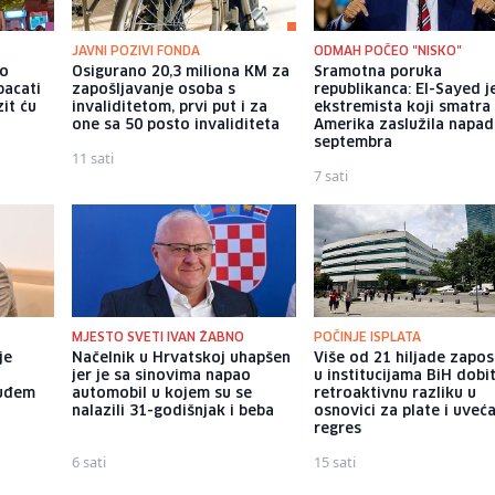
JAVNI POZIVI FONDA
ODMAH POČEO "NISKO"
io
Osigurano 20,3 miliona KM za
Sramotna poruka
bacati
zapošljavanje osoba s
republikanca: El-Sayed j
it ću
invaliditetom, prvi put i za
ekstremista koji smatra 
one sa 50 posto invaliditeta
Amerika zaslužila napad
septembra
11 sati
7 sati
MJESTO SVETI IVAN ŽABNO
POČINJE ISPLATA
je
Načelnik u Hrvatskoj uhapšen
Više od 21 hiljade zapos
jer je sa sinovima napao
u institucijama BiH dobi
 uđem
automobil u kojem su se
retroaktivnu razliku u
nalazili 31-godišnjak i beba
osnovici za plate i uveć
regres
6 sati
15 sati