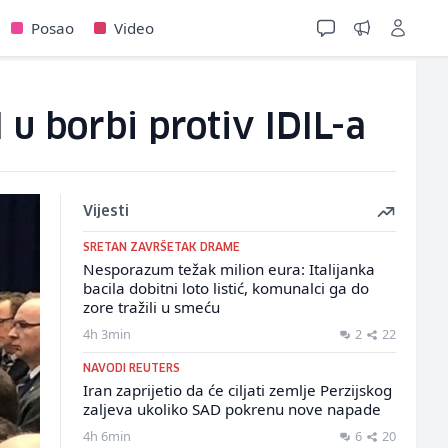
Posao
Video
u borbi protiv IDIL-a
Vijesti
SRETAN ZAVRŠETAK DRAME
Nesporazum težak milion eura: Italijanka
bacila dobitni loto listić, komunalci ga do
zore tražili u smeću
4h 3min
2
22
NAVODI REUTERS
Iran zaprijetio da će ciljati zemlje Perzijskog
zaljeva ukoliko SAD pokrenu nove napade
4h 6min
6
20