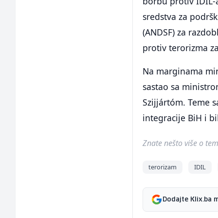
borbu protiv IDIL-
sredstva za podrš
(ANDSF) za razdobl
protiv terorizma z
Na marginama mini
sastao sa ministr
Szijjártóm. Teme s
integracije BiH i b
Znate nešto više o temi 
terorizam
IDIL
Dodajte Klix.ba 