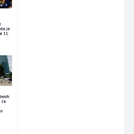
e
da je
e 11.
lenih
t će
an