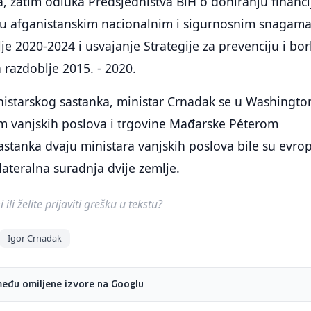
a, zatim odluka Predsjedništva BiH o doniranju financi
ku afganistanskim nacionalnim i sigurnosnim snagam
je 2020-2024 i usvajanje Strategije za prevenciju i bo
a razdoblje 2015. - 2020.
starskog sastanka, ministar Crnadak se u Washingto
om vanjskih poslova i trgovine Mađarske Péterom
astanka dvaju ministara vanjskih poslova bile su evro
ilateralna suradnja dvije zemlje.
ili želite prijaviti grešku u tekstu?
Igor Crnadak
među omiljene izvore na Googlu