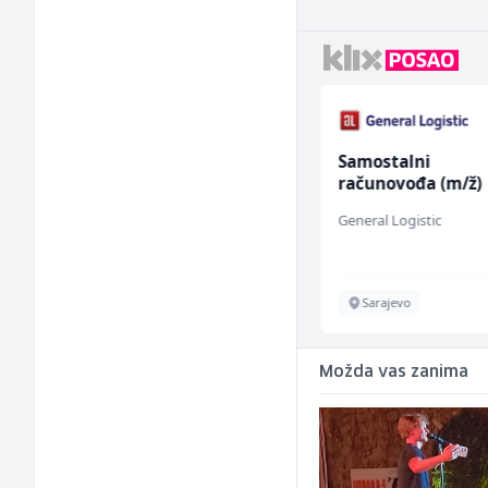
Kuhinjski pomoćnik
Samostalni
(m/ž)
računovođa (m/ž)
Restoran Golf Klub
General Logistic
Sarajevo
Sarajevo
Možda vas zanima