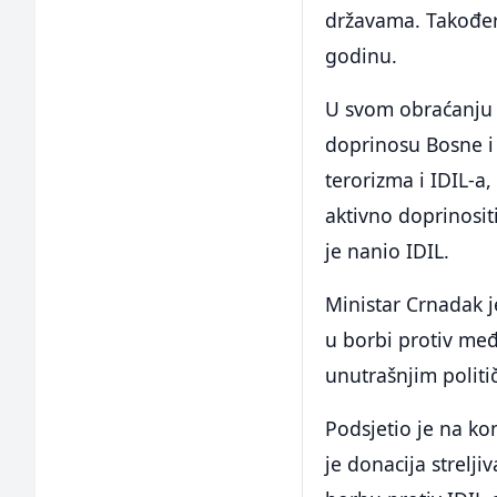
državama. Također 
godinu.
U svom obraćanju 
doprinosu Bosne i
terorizma i IDIL-a,
aktivno doprinositi
je nanio IDIL.
Ministar Crnadak j
u borbi protiv me
unutrašnjim politi
Podsjetio je na ko
je donacija strelji