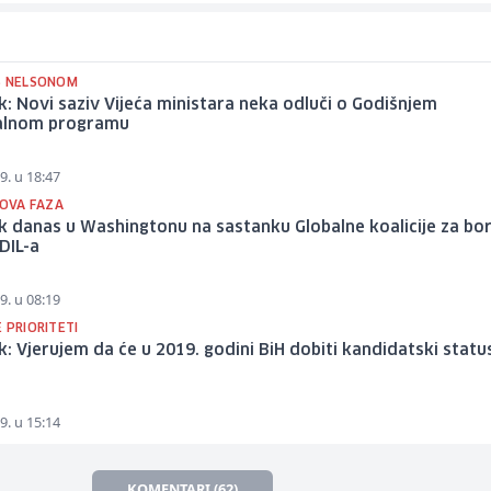
S NELSONOM
: Novi saziv Vijeća ministara neka odluči o Godišnjem
alnom programu
9. u 18:47
NOVA FAZA
 danas u Washingtonu na sastanku Globalne koalicije za bo
IDIL-a
9. u 08:19
 PRIORITETI
: Vjerujem da će u 2019. godini BiH dobiti kandidatski statu
9. u 15:14
KOMENTARI (62)