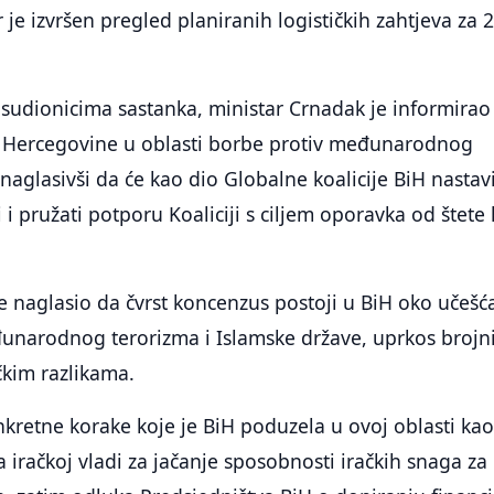
je izvršen pregled planiranih logističkih zahtjeva za 
sudionicima sastanka, ministar Crnadak je informirao
 Hercegovine u oblasti borbe protiv međunarodnog
 naglasivši da će kao dio Globalne koalicije BiH nastavi
 i pružati potporu Koaliciji s ciljem oporavka od štete
e naglasio da čvrst koncenzus postoji u BiH oko učešć
đunarodnog terorizma i Islamske države, uprkos broj
čkim razlikama.
nkretne korake koje je BiH poduzela u ovoj oblasti kao
va iračkoj vladi za jačanje sposobnosti iračkih snaga za