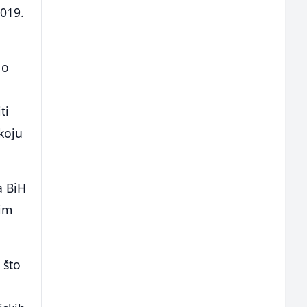
2019.
 o
ti
 koju
a BiH
nim
 što