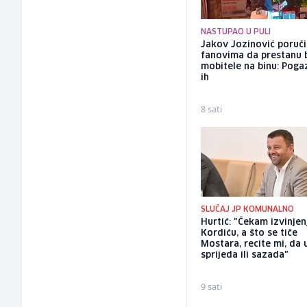
NASTUPAO U PULI
Jakov Jozinović poruč
fanovima da prestanu 
mobitele na binu: Pogaz
ih
8 sati
SLUČAJ JP KOMUNALNO
Hurtić: "Čekam izvinjen
Kordiću, a što se tiče
Mostara, recite mi, da
sprijeda ili sazada"
9 sati