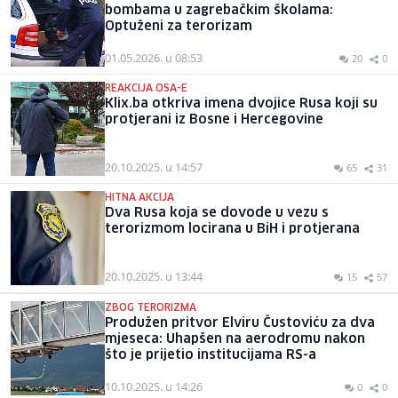
bombama u zagrebačkim školama:
Optuženi za terorizam
01.05.2026. u 08:53
20
0
REAKCIJA OSA-E
Klix.ba otkriva imena dvojice Rusa koji su
protjerani iz Bosne i Hercegovine
20.10.2025. u 14:57
65
31
HITNA AKCIJA
Dva Rusa koja se dovode u vezu s
terorizmom locirana u BiH i protjerana
20.10.2025. u 13:44
15
57
ZBOG TERORIZMA
Produžen pritvor Elviru Čustoviću za dva
mjeseca: Uhapšen na aerodromu nakon
što je prijetio institucijama RS-a
10.10.2025. u 14:26
0
0