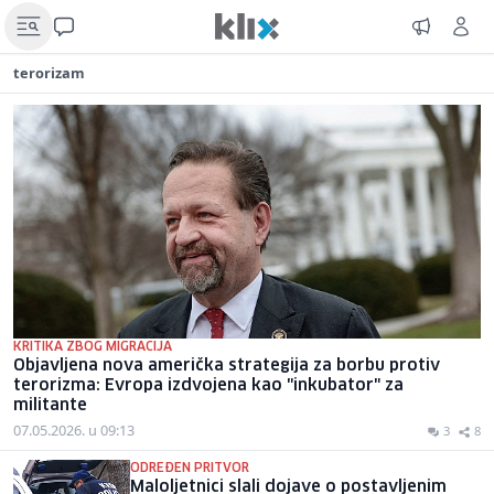
terorizam
KRITIKA ZBOG MIGRACIJA
Objavljena nova američka strategija za borbu protiv
terorizma: Evropa izdvojena kao "inkubator" za
militante
07.05.2026. u 09:13
3
8
ODREĐEN PRITVOR
Maloljetnici slali dojave o postavljenim