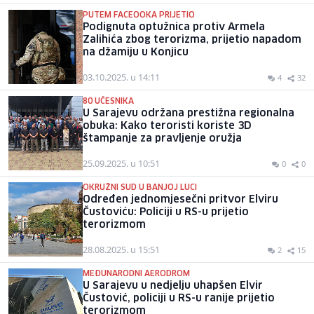
PUTEM FACEOOKA PRIJETIO
Podignuta optužnica protiv Armela
Zalihića zbog terorizma, prijetio napadom
na džamiju u Konjicu
03.10.2025. u 14:11
4
32
80 UČESNIKA
U Sarajevu održana prestižna regionalna
obuka: Kako teroristi koriste 3D
štampanje za pravljenje oružja
25.09.2025. u 10:51
0
0
OKRUŽNI SUD U BANJOJ LUCI
Određen jednomjesečni pritvor Elviru
Čustoviću: Policiji u RS-u prijetio
terorizmom
28.08.2025. u 15:51
2
15
MEĐUNARODNI AERODROM
U Sarajevu u nedjelju uhapšen Elvir
Čustović, policiji u RS-u ranije prijetio
terorizmom