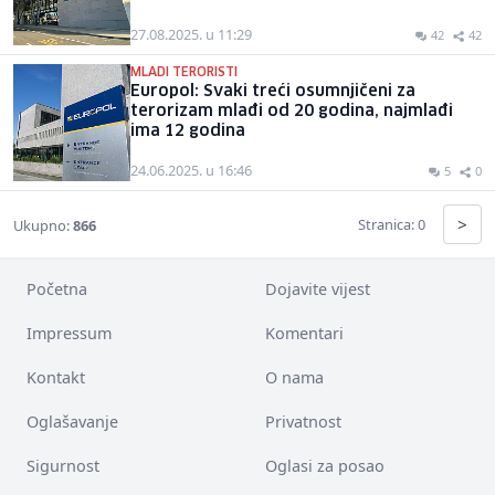
27.08.2025. u 11:29
42
42
MLADI TERORISTI
Europol: Svaki treći osumnjičeni za
terorizam mlađi od 20 godina, najmlađi
ima 12 godina
24.06.2025. u 16:46
5
0
>
Stranica: 0
Ukupno:
866
Početna
Dojavite vijest
Impressum
Komentari
Kontakt
O nama
Oglašavanje
Privatnost
Sigurnost
Oglasi za posao