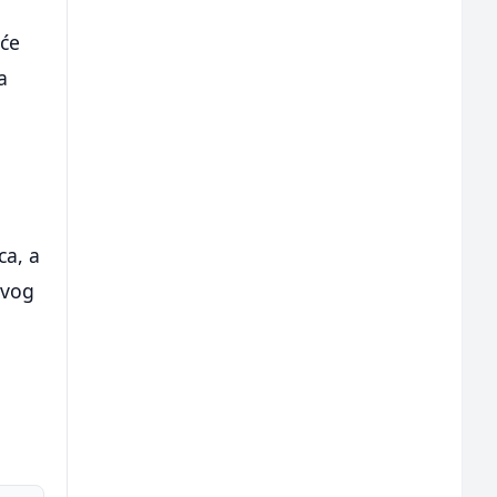
 će
a
ca, a
ovog