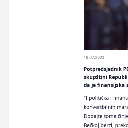
18.07.2023.
Potpredsjednik P
skupštini Republi
da je finansijska 
"I politička i finan
konvertbilnih mara
Dodajte tome činje
Bečkoj berzi, prek