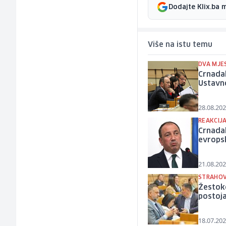
Dodajte Klix.ba 
Više na istu temu
DVA MJE
Crnada
Ustavn
28.08.202
REAKCIJ
Crnadak
evrops
21.08.202
STRAHOV
Žestoko
postoja
18.07.202