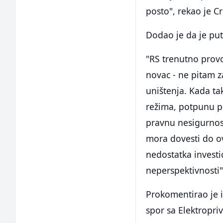
posto", rekao je C
Dodao je da je pu
"RS trenutno prov
novac - ne pitam z
uništenja. Kada ta
režima, potpunu p
pravnu nesigurnost
mora dovesti do o
nedostatka investi
neperspektivnosti"
Prokomentirao je i 
spor sa Elektropri