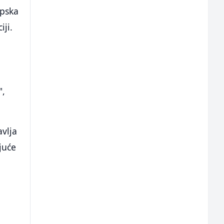
rpska
iji.
",
avlja
juće
j