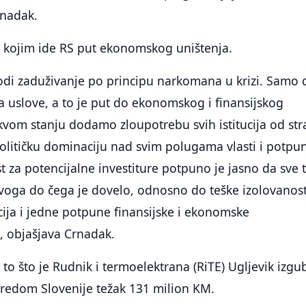
rnadak.
t kojim ide RS put ekonomskog uništenja.
odi zaduživanje po principu narkomana u krizi. Samo 
a uslove, a to je put do ekonomskog i finansijskog
kvom stanju dodamo zloupotrebu svih istitucija od st
olitičku dominaciju nad svim polugama vlasti i potpu
 za potencijalne investiture potpuno je jasno da sve 
voga do čega je dovelo, odnosno do teške izolovanost
cija i jedne potpune finansijske i ekonomske
, objašjava Crnadak.
to što je Rudnik i termoelektrana (RiTE) Ugljevik izgub
vredom Slovenije težak 131 milion KM.