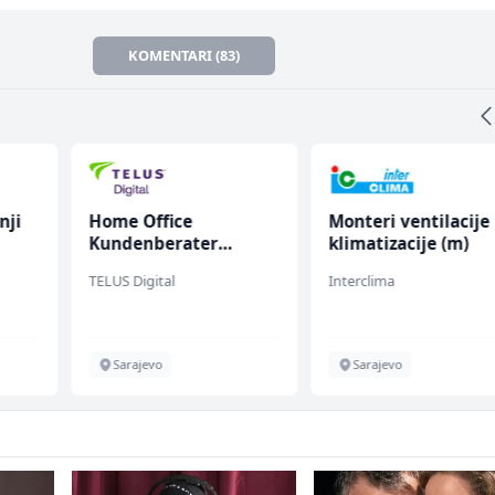
KOMENTARI (83)
nji
Home Office
Monteri ventilacije 
Kundenberater
klimatizacije (m)
(m/w/d) für Vattenfall
TELUS Digital
Interclima
Sarajevo
Sarajevo