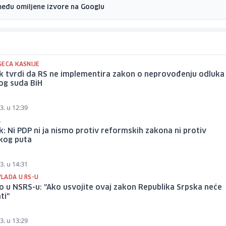
među omiljene izvore na Googlu
SECA KASNIJE
k tvrdi da RS ne implementira zakon o neprovođenju odluka
og suda BiH
3. u 12:39
A
: Ni PDP ni ja nismo protiv reformskih zakona ni protiv
kog puta
3. u 14:31
LADA U RS-U
 u NSRS-u: "Ako usvojite ovaj zakon Republika Srpska neće
ti"
3. u 13:29