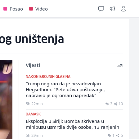
Posao
Video
og uništenja
Vijesti
NAKON BROJNIH GLASINA
Trump negirao da je nezadovoljan
Hegsethom: "Pete uživa poštovanje,
napravio je ogroman napredak"
5h 22min
3
10
DAMASK
Eksplozija u Siriji: Bomba skrivena u
minibusu usmrtila dvije osobe, 13 ranjenih
5h 29min
1
5