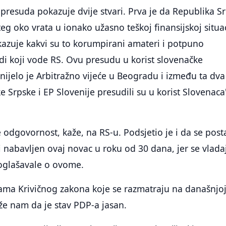
resuda pokazuje dvije stvari. Prva je da Republika S
eg oko vrata u ionako užasno teškoj finansijskoj situac
kazuje kakvi su to korumpirani amateri i potpuno
i koji vode RS. Ovu presudu u korist slovenačke
nijelo je Arbitražno vijeće u Beogradu i između ta dva
e Srpske i EP Slovenije presudili su u korist Slovenaca
odgovornost, kaže, na RS-u. Podsjetio je i da se post
ti nabavljen ovaj novac u roku od 30 dana, jer se vlada
 oglašavale o ovome.
ama Krivičnog zakona koje se razmatraju na današnjo
že nam da je stav PDP-a jasan.