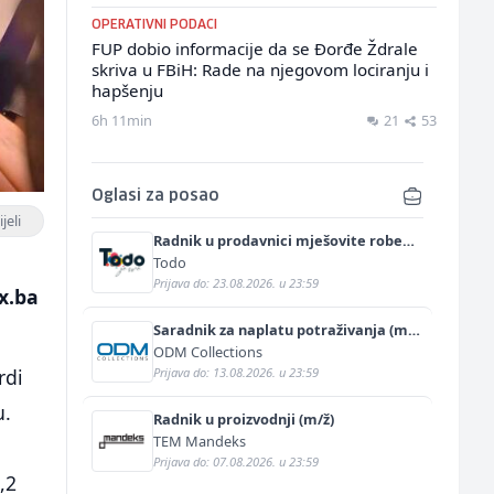
OPERATIVNI PODACI
FUP dobio informacije da se Đorđe Ždrale
skriva u FBiH: Rade na njegovom lociranju i
hapšenju
6h 11min
21
53
Oglasi za posao
jeli
Radnik u prodavnici mješovite robe
(m/ž)
Todo
Prijava do: 23.08.2026. u 23:59
x.ba
Saradnik za naplatu potraživanja (m/
ž)
ODM Collections
Prijava do: 13.08.2026. u 23:59
rdi
u.
Radnik u proizvodnji (m/ž)
TEM Mandeks
Prijava do: 07.08.2026. u 23:59
,2