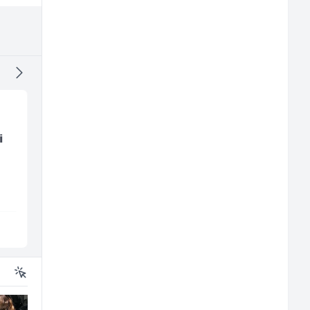
i
Komercijalista -
Hostesa (ž)
Serviser kafe aparata
(m/ž)
P Trade
Bosnian House Restaurant
Tuzla
Inostranstvo