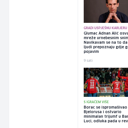
GRADI USPJEŠNU KARIJERU
Glumac Adnan Alić osv
mreže urnebesnim sni
Navikavam se na to d
ljudi prepoznaju gdje 
pojavim
9 sati
S IGRAČEM VIŠE
Borac se ispromašivao
Bjelorusa i ostvario
minimalan trijumf u Ba
Luci, odluka pada u re