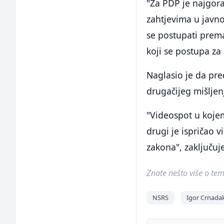
"Za PDP je najgora
zahtjevima u javnos
se postupati prema
koji se postupa za
Naglasio je da pr
drugačijeg mišljen
"Videospot u kojem
drugi je ispričao 
zakona", zaključuj
Znate nešto više o temi 
NSRS
Igor Crnada