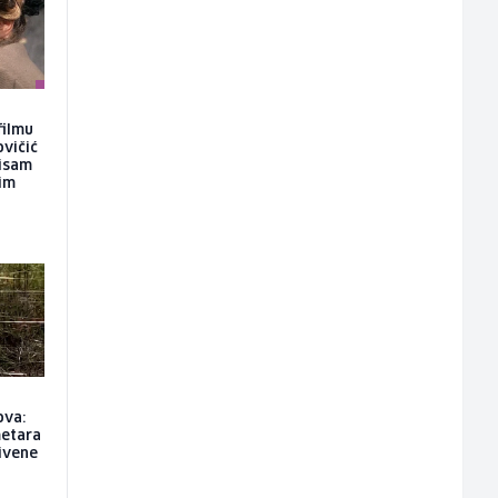
filmu
ovičić
nisam
kim
ova:
metara
rivene