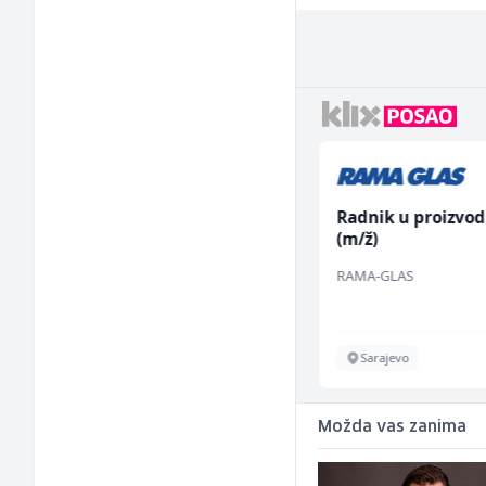
Dispatcher (m/ž)
Radnik u proizvod
(m/ž)
BCO
RAMA-GLAS
Sarajevo
Sarajevo
Možda vas zanima