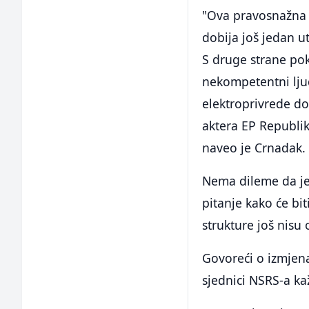
"Ova pravosnažna p
dobija još jedan ut
S druge strane po
nekompetentni ljud
elektroprivrede do
aktera EP Republik
naveo je Crnadak.
Nema dileme da je 
pitanje kako će bi
strukture još nisu
Govoreći o izmjen
sjednici NSRS-a ka