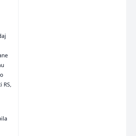
daj
rane
nu
to
i RS,
ila