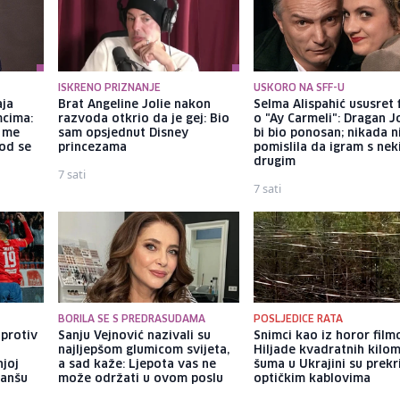
ISKRENO PRIZNANJE
USKORO NA SFF-U
aja
Brat Angeline Jolie nakon
Selma Alispahić ususret 
mcima:
razvoda otkrio da je gej: Bio
o "Ay Carmeli": Dragan J
a me
sam opsjednut Disney
bi bio ponosan; nikada 
god se
princezama
pomislila da igram s ne
drugim
7 sati
7 sati
BORILA SE S PREDRASUDAMA
POSLJEDICE RATA
 protiv
Sanju Vejnović nazivali su
Snimci kao iz horor film
najljepšom glumicom svijeta,
Hiljade kvadratnih kilo
njoj
a sad kaže: Ljepota vas ne
šuma u Ukrajini su prek
vanšu
može održati u ovom poslu
optičkim kablovima