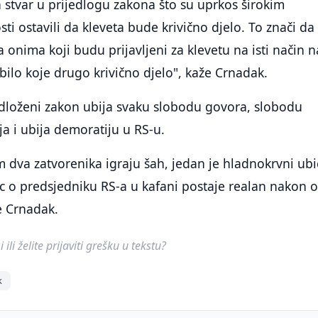
 stvar u prijedlogu zakona što su uprkos širokim
ti ostavili da kleveta bude krivično djelo. To znači da
 onima koji budu prijavljeni za klevetu na isti način n
 bilo koje drugo krivično djelo", kaže Crnadak.
edloženi zakon ubija svaku slobodu govora, slobodu
ja i ubija demoratiju u RS-u.
 dva zatvorenika igraju šah, jedan je hladnokrvni ubi
vic o predsjedniku RS-a u kafani postaje realan nakon 
e Crnadak.
ili želite prijaviti grešku u tekstu?
k