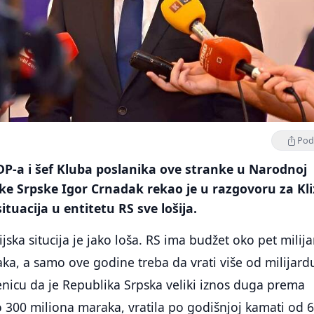
Podi
DP-a i šef Kluba poslanika ove stranke u Narodnoj
ke Srpske Igor Crnadak rekao je u razgovoru za Kli
situacija u entitetu RS sve lošija.
sijska situcija je jako loša. RS ima budžet oko pet milija
ka, a samo ove godine treba da vrati više od milijard
nicu da je Republika Srpska veliki iznos duga prema
o 300 miliona maraka, vratila po godišnjoj kamati od 6