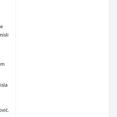
će
misli
em
isla
vić.