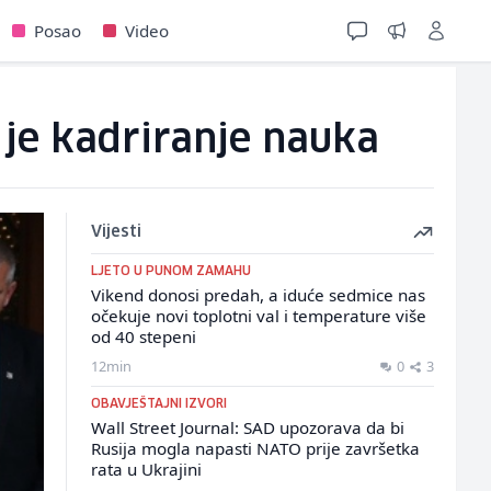
Posao
Video
 je kadriranje nauka
Vijesti
LJETO U PUNOM ZAMAHU
Vikend donosi predah, a iduće sedmice nas
očekuje novi toplotni val i temperature više
od 40 stepeni
12min
0
3
OBAVJEŠTAJNI IZVORI
Wall Street Journal: SAD upozorava da bi
Rusija mogla napasti NATO prije završetka
rata u Ukrajini