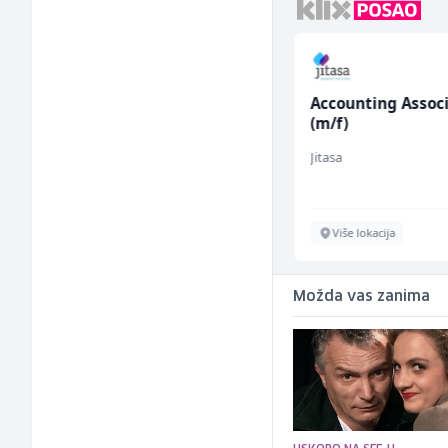
Električar (m/ž)
Accounting Assoc
(m/f)
Hering
Jitasa
Široki Brijeg
Više lokacija
Možda vas zanima