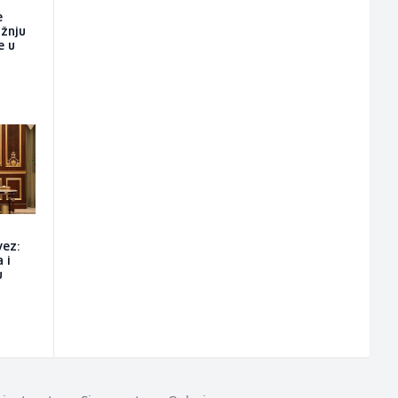
e
ažnju
e u
vez:
 i
u