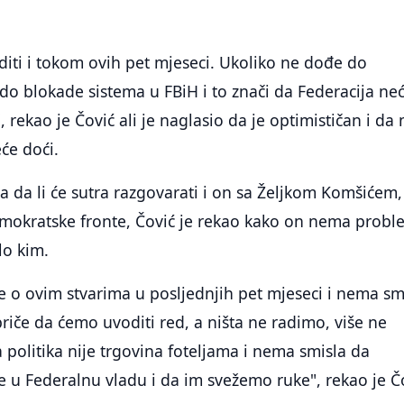
iti i tokom ovih pet mjeseci. Ukoliko ne dođe do
do blokade sistema u FBiH i to znači da Federacija ne
", rekao je Čović ali je naglasio da je optimističan i da 
će doći.
a da li će sutra razgovarati i on sa Željkom Komšićem,
okratske fronte, Čović je rekao kako on nema probl
lo kim.
 o ovim stvarima u posljednjih pet mjeseci i nema sm
priče da ćemo uvoditi red, a ništa ne radimo, više ne
 politika nije trgovina foteljama i nema smisla da
 u Federalnu vladu i da im svežemo ruke", rekao je Čo