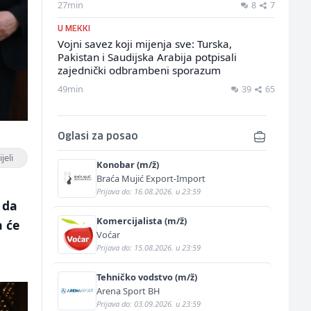
27min
8
7
U MEKKI
Vojni savez koji mijenja sve: Turska,
Pakistan i Saudijska Arabija potpisali
zajednički odbrambeni sporazum
49min
39
65
Oglasi za posao
jeli
Konobar (m/ž)
Braća Mujić Export-Import
e
Prijava do: 16.08.2026. u 23:59
 da
Komercijalista (m/ž)
a će
Voćar
Prijava do: 15.08.2026. u 23:59
Tehničko vodstvo (m/ž)
Arena Sport BH
Prijava do: 03.09.2026. u 23:59