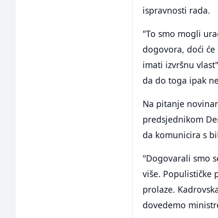
ispravnosti rada.
"To smo mogli urad
dogovora, doći će 
imati izvršnu vlast
da do toga ipak ne
Na pitanje novinar
predsjednikom Dem
da komunicira s bi
"Dogovarali smo se
više. Populističke 
prolaze. Kadrovska
dovedemo ministre