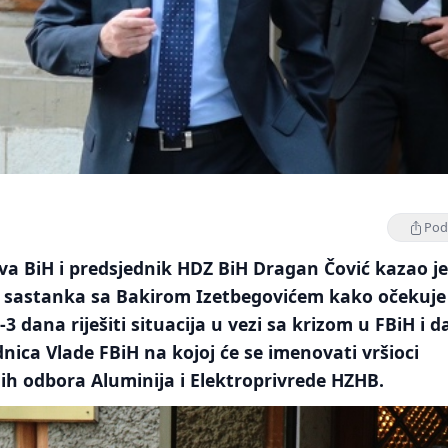
Podi
va BiH i predsjednik HDZ BiH Dragan Čović kazao j
sastanka sa Bakirom Izetbegovićem kako očekuje
3 dana riješiti situacija u vezi sa krizom u FBiH i d
dnica Vlade FBiH na kojoj će se imenovati vršioci
ih odbora Aluminija i Elektroprivrede HZHB.