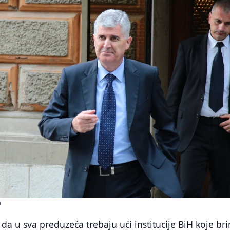
a
 da u sva preduzeća trebaju ući institucije BiH koje br