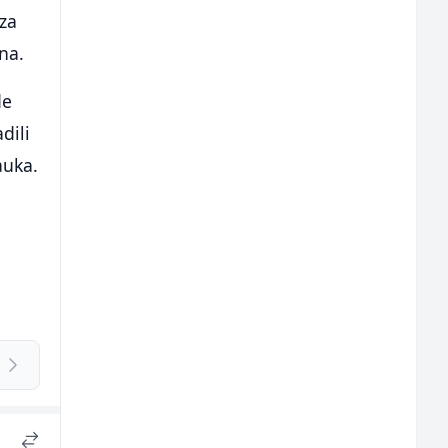
 za
na.
de
dili
auka.