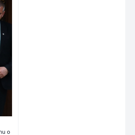
inu o