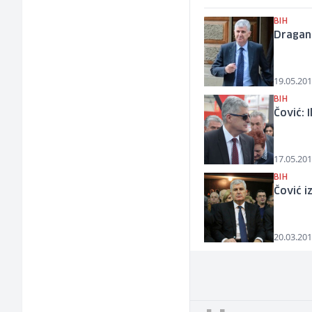
BIH
Dragan
19.05.201
BIH
Čović: 
17.05.201
BIH
Čović 
20.03.201