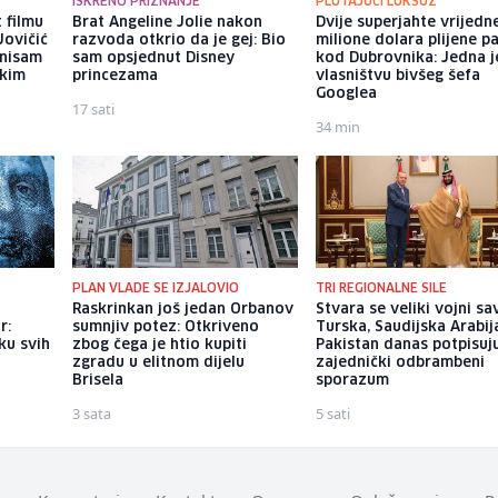
ISKRENO PRIZNANJE
PLUTAJUĆI LUKSUZ
 filmu
Brat Angeline Jolie nakon
Dvije superjahte vrijedn
Jovičić
razvoda otkrio da je gej: Bio
milione dolara plijene p
 nisam
sam opsjednut Disney
kod Dubrovnika: Jedna j
ekim
princezama
vlasništvu bivšeg šefa
Googlea
17 sati
34 min
PLAN VLADE SE IZJALOVIO
TRI REGIONALNE SILE
m
Raskrinkan još jedan Orbanov
Stvara se veliki vojni sa
r:
sumnjiv potez: Otkriveno
Turska, Saudijska Arabija
ku svih
zbog čega je htio kupiti
Pakistan danas potpisuj
zgradu u elitnom dijelu
zajednički odbrambeni
Brisela
sporazum
3 sata
5 sati