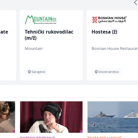
iate
Tehnički rukovodilac
Hostesa (ž)
(m/ž)
Mountain
Bosnian House Restaura
Sarajevo
Inostranstvo