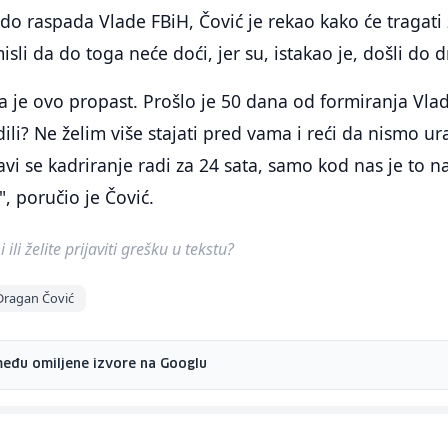
do raspada Vlade FBiH, Čović je rekao kako će tragati
li da do toga neće doći, jer su, istakao je, došli do d
da je ovo propast. Prošlo je 50 dana od formiranja Vla
ili? Ne želim više stajati pred vama i reći da nismo ura
avi se kadriranje radi za 24 sata, samo kod nas je to n
", poručio je Čović.
ili želite prijaviti grešku u tekstu?
Dragan Čović
među omiljene izvore na Googlu