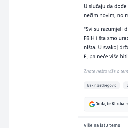
U slučaju da dođe 
nečim novim, no mis
"Svi su razumjeli 
FBiH i šta smo urad
ništa. U svakoj drž
E, pa neće više biti
Znate nešto više o temi 
Bakir Izetbegović
Dodajte Klix.ba 
Više na istu temu