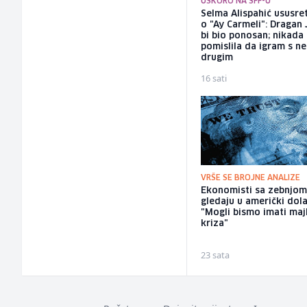
USKORO NA SFF-U
Selma Alispahić ususret
o "Ay Carmeli": Dragan 
bi bio ponosan; nikada
pomislila da igram s n
drugim
16 sati
VRŠE SE BROJNE ANALIZE
Ekonomisti sa zebnjo
gledaju u američki dola
"Mogli bismo imati maj
kriza"
23 sata