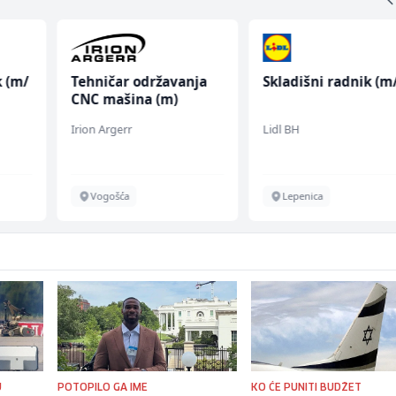
k (m/
Tehničar održavanja
Skladišni radnik (m/
CNC mašina (m)
Irion Argerr
Lidl BH
Vogošća
Lepenica
U
POTOPILO GA IME
KO ĆE PUNITI BUDŽET