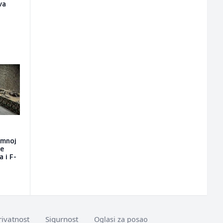
va
emnoj
će
a i F-
rivatnost
Sigurnost
Oglasi za posao