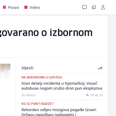
Posao
Video
govarano o izbornom
Vijesti
NA AERODROMU U LEIPZIGU
Novi detalji incidenta u Njemačkoj: Vozač
autobusa nogom srušio dron pun eksploziva
5h 45min
10
19
KO ĆE PUNITI BUDŽET
Rekordan odljev mozgova pogađa Izrael:
Državu napuštaju najbogatiji i