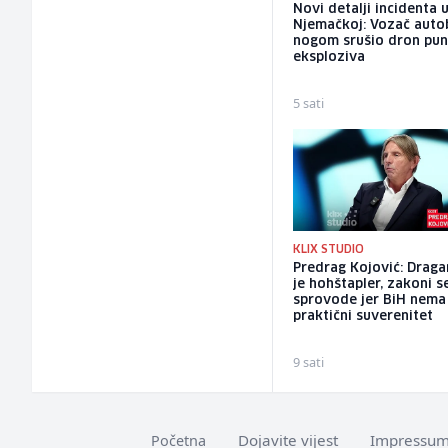
Novi detalji incidenta 
Njemačkoj: Vozač auto
nogom srušio dron pu
eksploziva
5 sati
KLIX STUDIO
Predrag Kojović: Draga
je hohštapler, zakoni s
sprovode jer BiH nema
praktični suverenitet
9 sati
Dojavite vijest
Impressu
Početna