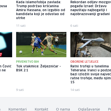
u
Kada islamofobija zavlada:
Rekordan odljev mozgo
busa
Trump podržao kršćanina
pogađa Izrael: Državu
n
Amira Hassana, on izgubio od
napuštaju najbogatiji i
kandidata koji je odustao od
najobrazovaniji građani
utrke
11 sati
6 sati
PRVENSTVO BIH
OBORENE LETJELICE
n Čović
Tok utakmice: Željezničar -
Ratni trofeji u tunelima
e ne
BSK 2:1
Teherana: Iranci u podz
bazi izložili svoje najve
ratne trofeje, među njim
15
9 sati
14 sati
m
Komentari
Kontakt
O nama
Oglašavanje
P