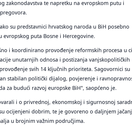
g zakonodavstva te napretku na evropskom putu i
 pregovora.
 kako su predstavnici hrvatskog naroda u BiH posebno
u evropskog puta Bosne i Hercegovine.
šno i koordinirano provođenje reformskih procesa u ci
acije unutarnjih odnosa i postizanja vanjskopolitičkih
 provođenje svih 14 ključnih prioriteta. Sagovornici su
učan stabilan politički dijalog, povjerenje i ravnopravnos
da za budući razvoj europske BiH", saopćeno je.
ovarali i o privrednoj, ekonomskoj i sigurnosnoj saradn
 su ocijenjeni dobrim, te je govoreno o daljnjem jačan
malja u brojnim važnim područjima.