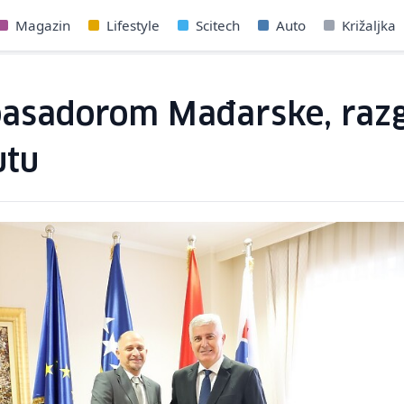
Magazin
Lifestyle
Scitech
Auto
Križaljka
mbasadorom Mađarske, raz
utu