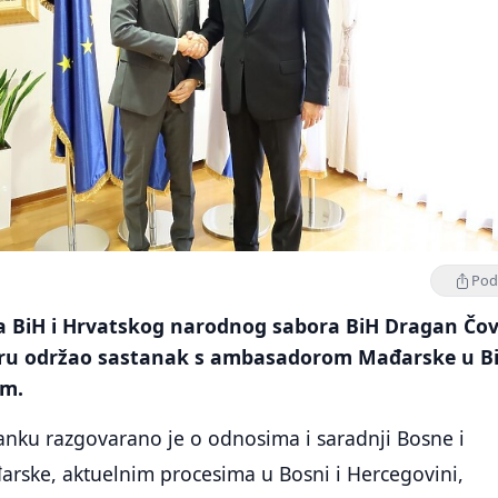
Podi
a BiH i Hrvatskog narodnog sabora BiH Dragan Čov
aru održao sastanak s ambasadorom Mađarske u B
om.
nku razgovarano je o odnosima i saradnji Bosne i
arske, aktuelnim procesima u Bosni i Hercegovini,