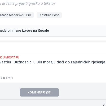
ili želite prijaviti grešku u tekstu?
sada Mađarske u BiH
Krisztian Posa
među omiljene izvore na Googlu
K U MOSTARU
 Sattler: Dužnosnici u BiH moraju doći do zajedničkih rješenja
3. u 12:01
KOMENTARI (37)