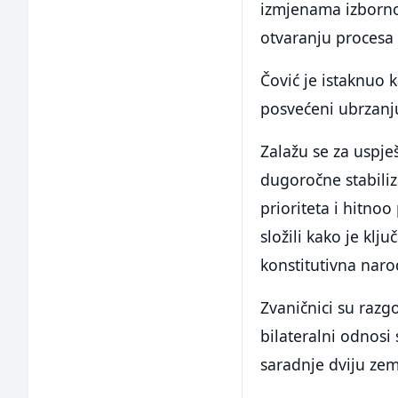
izmjenama izborno
otvaranju procesa
Čović je istaknuo
posvećeni ubrzanj
Zalažu se za uspje
dugoročne stabiliz
prioriteta i hitnoo
složili kako je klj
konstitutivna naro
Zvaničnici su razg
bilateralni odnosi
saradnje dviju ze