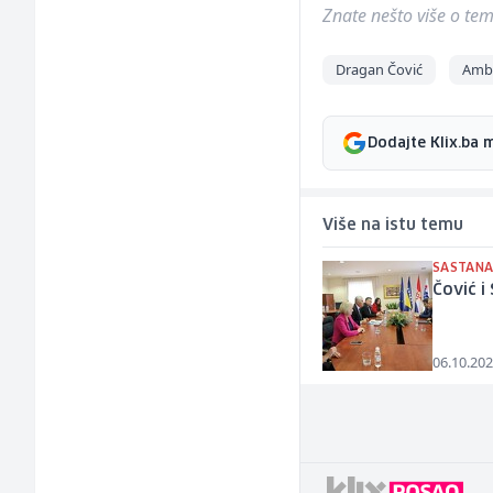
Znate nešto više o temi 
Dragan Čović
Amba
Dodajte Klix.ba 
Više na istu temu
SASTANA
Čović i
06.10.202