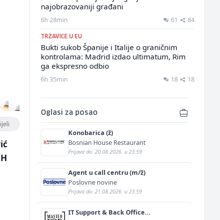
najobrazovaniji građani
6h 28min
61
84
TRZAVICE U EU
Bukti sukob Španije i Italije o graničnim
kontrolama: Madrid izdao ultimatum, Rim
ga ekspresno odbio
6h 35min
18
18
Oglasi za posao
jeli
Konobarica (ž)
Bosnian House Restaurant
ić
Prijava do: 20.08.2026. u 23:59
iH
Agent u call centru (m/ž)
Poslovne novine
Prijava do: 21.08.2026. u 23:59
IT Support & Back Office