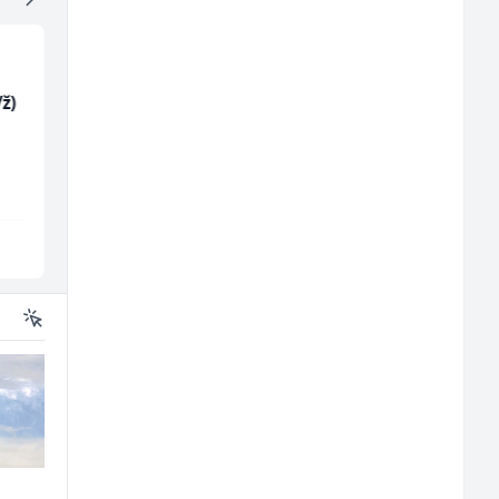
ž)
Građevinski inženjer
Monteri ventilacije i
(m/ž)
klimatizacije (m)
MC-Stella
Interclima
Velika Kladuša
Sarajevo