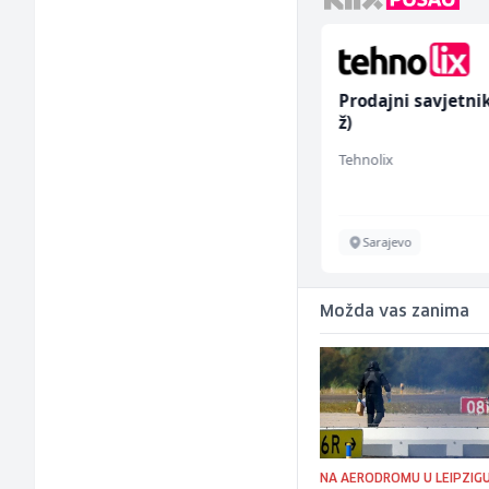
Sachbearbeiter in der
Prodajni savjetni
Schaltungsabteilung
ž)
(m/w)
Servicepoint
Tehnolix
Sarajevo
Sarajevo
Možda vas zanima
NA AERODROMU U LEIPZIG