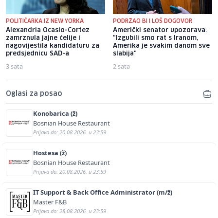
POLITIČARKA IZ NEW YORKA
PODRŽAO BI I LOŠ DOGOVOR
Alexandria Ocasio-Cortez
Američki senator upozorava:
zamrznula jajne ćelije i
"Izgubili smo rat s Iranom,
nagovijestila kandidaturu za
Amerika je svakim danom sve
predsjednicu SAD-a
slabija"
3 sata
2 sata
Oglasi za posao
Konobarica (ž)
Bosnian House Restaurant
Prijava do: 20.08.2026. u 23:59
Hostesa (ž)
Bosnian House Restaurant
Prijava do: 20.08.2026. u 23:59
IT Support & Back Office Administrator (m/ž)
Master F&B
Prijava do: 28.08.2026. u 23:59