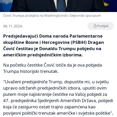
Čović Trumpa podsjeća na Washingtonski i Dejtonski sporazum
06.11.2024.
Podijeli
Predsjedavajući Doma naroda Parlamentarne
skupštine Bosne i Hercegovine (PSBiH) Dragan
Čović čestitao je Donaldu Trumpu pobjedu na
američkim predsjedničkim izborima.
Na početku čestitke Čović ističe da je ova pobjeda
Trumpa historijski trenutak.
"Uvaženi predsjedniče Trump, dopustite mi, u svjetlu
upravo održanih predsjedničkih izbora, uputiti ovim
putem moje najiskrenije čestitke na Vašoj pobjedi za
47. predsjednika Sjedinjenih Američkih Država, pobjedi
koja će zasigurno ostati trajno zapamćena kao
povijesni politički trenutak američke i svjetske politike",