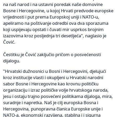
na naš narod i na ustavni poredak naše domovine
Bosne i Hercegovine, u kojoj Hrvati predvode europske
vrijednosti i put prema Europskoj uniji i NATO-u,
apeliramo na poštivanje odredbi ova dva sporazuma
koji uspijevaju opstati i čuvati mir usprkos brojnim
izazovima kroz posljednja tri desetljeća", naglasio je
Čović.
Čestitku je Čović zaključio pričom o posvećenosti
dijalogu.
"Hrvatski dužnosnici u Bosni i Hercegovini, djelujući
kroz institucije vlasti i okupljeni u Hrvatski narodni
sabor Bosne i Hercegovine kao krovnu političku
organizaciju i izraz političke volje hrvatskoga naroda,
jesu i ostaju trajno posvećeni politikama dijaloga, mira,
suradnje i napretka. Naš je cilj europska Bosna i
Hercegovina, punopravna članica Europske unije i
NATO-a, ekonomski razvijena, stabilna i i sigurna