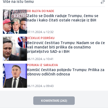
Više na istu temu
OD BLEFA DO NADE
Zašto se Dodik raduje Trumpu, čemu se
nada i kako čitati ostale reakcije iz BiH
07.11.2024. u 12:32
OČEKUJE PODRŠKU
Bećirović čestitao Trumpu: Nadam se da će
vaš mandat biti prilika da osnažimo
prijateljstvo SAD-a i BiH
06.11.2024. u 10:41
PORUKA IZ SARAJEVA
Komšić čestitao pobjedu Trumpu: Prilika za
obnovu odličnih odnosa
06.11.2024. u 09:43
KOMENTARI (242)