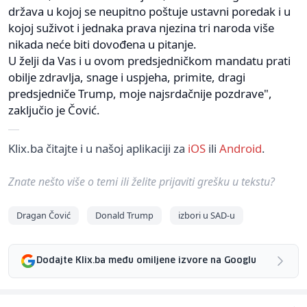
država u kojoj se neupitno poštuje ustavni poredak i u
kojoj suživot i jednaka prava njezina tri naroda više
nikada neće biti dovođena u pitanje.
U želji da Vas i u ovom predsjedničkom mandatu prati
obilje zdravlja, snage i uspjeha, primite, dragi
predsjedniče Trump, moje najsrdačnije pozdrave",
zaključio je Čović.
Klix.ba čitajte i u našoj aplikaciji za
iOS
ili
Android
.
Znate nešto više o temi ili želite prijaviti grešku u tekstu?
Dragan Čović
Donald Trump
izbori u SAD-u
Dodajte Klix.ba među omiljene izvore na Googlu