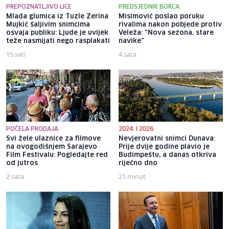
PREPOZNATLJIVO LICE
PREDSJEDNIK BORCA
Mlada glumica iz Tuzle Zerina
Misimović poslao poruku
Mujkić šaljivim snimcima
rivalima nakon pobjede protiv
osvaja publiku: Ljude je uvijek
Veleža: "Nova sezona, stare
teže nasmijati nego rasplakati
navike"
15 sati
4 sata
POČELA PRODAJA
2024. I 2026.
Svi žele ulaznice za filmove
Nevjerovatni snimci Dunava:
na ovogodišnjem Sarajevo
Prije dvije godine plavio je
Film Festivalu: Pogledajte red
Budimpeštu, a danas otkriva
od jutros
riječno dno
2 sata
21 minut