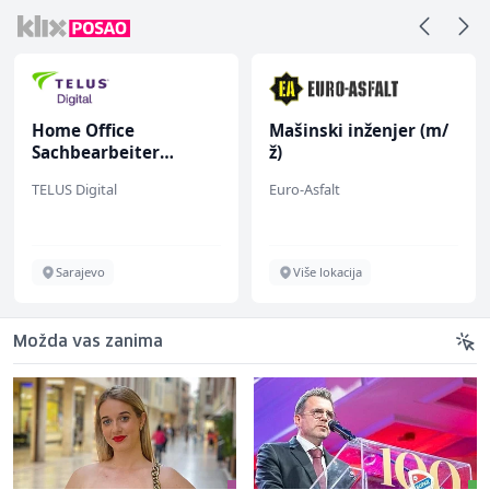
Home Office
Mašinski inženjer (m/
Sachbearbeiter
ž)
(m/w/d) für einen
TELUS Digital
Euro-Asfalt
bekannten deutschen
Energieversorger
Sarajevo
Više lokacija
Možda vas zanima