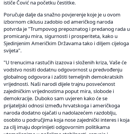
ističe Čović na početku čestitke.
Poručuje dalje da snažno povjerenje koje je u ovom
izbornom ciklusu zadobio od američkog naroda
potvrda je "Trumpovog prepoznatog i predanog rada u
promicanju mira, sigurnosti i prosperiteta, kako u
Sjedinjenim Američkim Državama tako i diljem cijeloga
svijeta".
"U trenucima rastućih izazova i složenih kriza, Vaše će
vodstvo nositi dodatnu odgovornost u predvođenju
globalnog odgovora i zaštiti temeljnih demokratskih
vrijednosti. Naši narodi dijele trajnu posvećenost
zajedničkim vrijednostima poput mira, slobode i
demokracije. Duboko sam uvjeren kako će se
prijateljski odnosi između hrvatskoga i američkoga
naroda dodatno ojačati u nadolazećem razdoblju,
osobito u područjima koja nose zajednički interes i koja
za cilj imaju doprinijeti odgovornim politikama