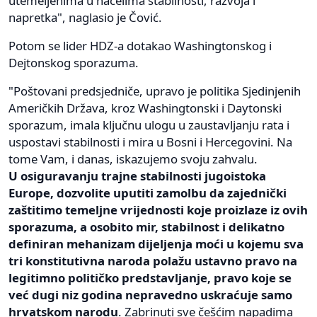
utemeljenima u načelima stabilnosti, razvoja i
napretka", naglasio je Čović.
Potom se lider HDZ-a dotakao Washingtonskog i
Dejtonskog sporazuma.
"Poštovani predsjedniče, upravo je politika Sjedinjenih
Američkih Država, kroz Washingtonski i Daytonski
sporazum, imala ključnu ulogu u zaustavljanju rata i
uspostavi stabilnosti i mira u Bosni i Hercegovini. Na
tome Vam, i danas, iskazujemo svoju zahvalu.
U osiguravanju trajne stabilnosti jugoistoka
Europe, dozvolite uputiti zamolbu da zajednički
zaštitimo temeljne vrijednosti koje proizlaze iz ovih
sporazuma, a osobito mir, stabilnost i delikatno
definiran mehanizam dijeljenja moći u kojemu sva
tri konstitutivna naroda polažu ustavno pravo na
legitimno političko predstavljanje, pravo koje se
već dugi niz godina nepravedno uskraćuje samo
hrvatskom narodu
. Zabrinuti sve češćim napadima