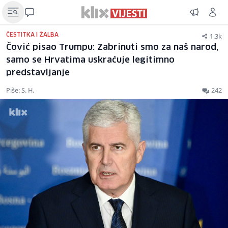
1.3k
ČESTITKA I ŽALBA
Čović pisao Trumpu: Zabrinuti smo za naš narod,
samo se Hrvatima uskraćuje legitimno
predstavljanje
Piše: S. H.
242