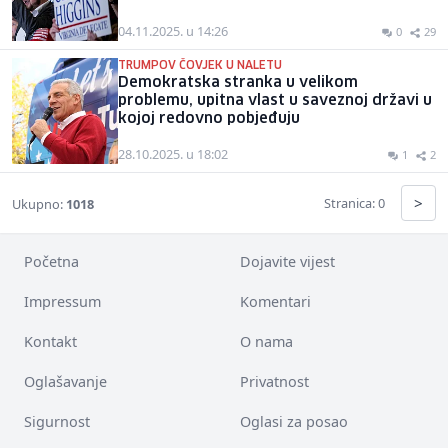
04.11.2025. u 14:26
0
29
TRUMPOV ČOVJEK U NALETU
Demokratska stranka u velikom
problemu, upitna vlast u saveznoj državi u
kojoj redovno pobjeđuju
28.10.2025. u 18:02
1
2
>
Stranica: 0
Ukupno:
1018
Početna
Dojavite vijest
Impressum
Komentari
Kontakt
O nama
Oglašavanje
Privatnost
Sigurnost
Oglasi za posao