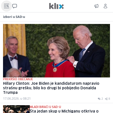
izbori u SAD-u
PREKRŠIO OBEĆANJE
Hillary Clinton: Joe Biden je kandidaturom napravio
strašnu grešku, bilo ko drugi bi pobijedio Donalda
Trumpa
17.06.2026. u 08:21
2
8
MLADI BIRAČI U SAD-U
Šta jedan skup u Michiganu otkriva o