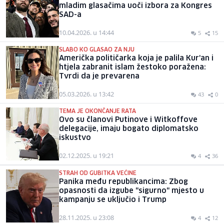
mladim glasačima uoči izbora za Kongres
SAD-a
10.04.2026. u 14:44
5
15
SLABO KO GLASAO ZA NJU
Američka političarka koja je palila Kur'an i
htjela zabranit islam žestoko poražena:
Tvrdi da je prevarena
05.03.2026. u 13:42
43
0
TEMA JE OKONČANJE RATA
Ovo su članovi Putinove i Witkoffove
delegacije, imaju bogato diplomatsko
iskustvo
02.12.2025. u 19:21
4
36
STRAH OD GUBITKA VEĆINE
Panika među republikancima: Zbog
opasnosti da izgube "sigurno" mjesto u
kampanju se uključio i Trump
28.11.2025. u 23:08
4
12