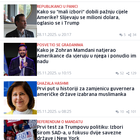
REPUBLIKANCI U PANICI
Kako su "mali izbori" dobili pažnju cijele
Amerike? Slijevaju se milioni dolara,
oglasio se i Trump
28.11.2025. u 20:17
5
34
POSVETIO SE GRAĐANIMA
Kako je Zohran Mamdani natjerao
Amerikance da vjeruju u njega i ponudio im
nadu
05.11.2025. u 10:15
52
129
GHAZALA HASHMI
Prvi put u historiji za zamjenicu guvernera
američke države izabrana muslimanka
05.11.2025. u 08:25
10
101
REFERENDUM O MANDATU
Prvi test za Trumpovu politiku: Izbori
širom SAD-a, u fokusu dvije savezne
države i New York