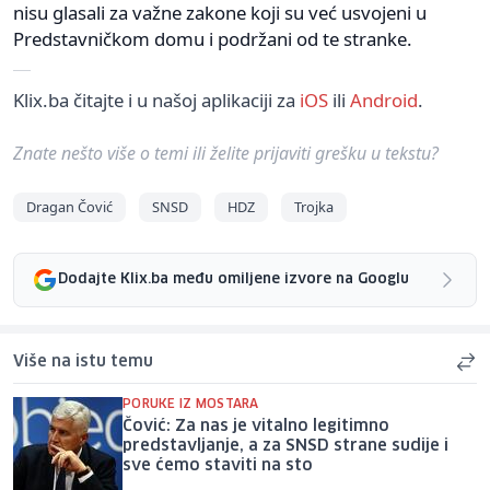
nisu glasali za važne zakone koji su već usvojeni u
Predstavničkom domu i podržani od te stranke.
Klix.ba čitajte i u našoj aplikaciji za
iOS
ili
Android
.
Znate nešto više o temi ili želite prijaviti grešku u tekstu?
Dragan Čović
SNSD
HDZ
Trojka
Dodajte Klix.ba među omiljene izvore na Googlu
Više na istu temu
PORUKE IZ MOSTARA
Čović: Za nas je vitalno legitimno
predstavljanje, a za SNSD strane sudije i
sve ćemo staviti na sto