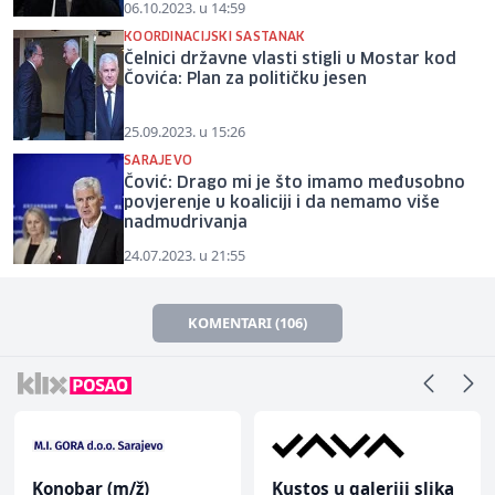
06.10.2023. u 14:59
KOORDINACIJSKI SASTANAK
Čelnici državne vlasti stigli u Mostar kod
Čovića: Plan za političku jesen
25.09.2023. u 15:26
SARAJEVO
Čović: Drago mi je što imamo međusobno
povjerenje u koaliciji i da nemamo više
nadmudrivanja
24.07.2023. u 21:55
KOMENTARI (106)
Konobar (m/ž)
Kustos u galeriji slika