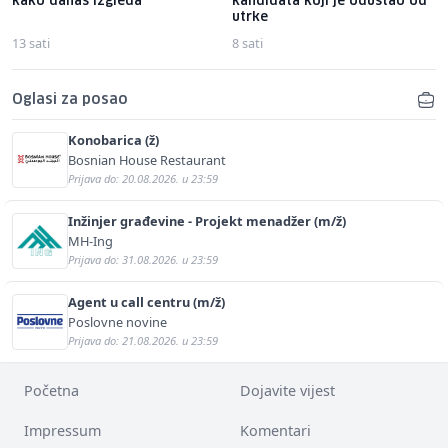
kako danas izgleda
kandidata koji je odustao od
utrke
13 sati
8 sati
Oglasi za posao
Konobarica (ž)
Bosnian House Restaurant
Prijava do: 20.08.2026. u 23:59
Inžinjer građevine - Projekt menadžer (m/ž)
MH-Ing
Prijava do: 31.08.2026. u 23:59
Agent u call centru (m/ž)
Poslovne novine
Prijava do: 21.08.2026. u 23:59
Početna
Dojavite vijest
Impressum
Komentari