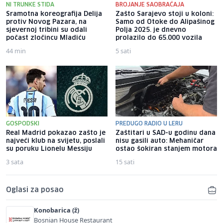
NI TRUNKE STIDA
BROJANJE SAOBRAĆAJA
Sramotna koreografija Delija
Zašto Sarajevo stoji u koloni:
protiv Novog Pazara, na
Samo od Otoke do Alipašinog
sjevernoj tribini su odali
Polja 2025. je dnevno
počast zločincu Mladiću
prolazilo do 65.000 vozila
44 min
5 sati
GOSPODSKI
PREDUGO RADIO U LERU
Real Madrid pokazao zašto je
Zaštitari u SAD-u godinu dana
najveći klub na svijetu, poslali
nisu gasili auto: Mehaničar
su poruku Lionelu Messiju
ostao šokiran stanjem motora
3 sata
15 sati
Oglasi za posao
Konobarica (ž)
Bosnian House Restaurant