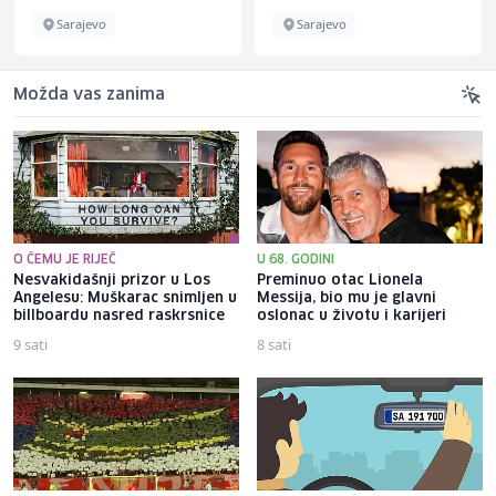
Sarajevo
Sarajevo
Možda vas zanima
O ČEMU JE RIJEČ
U 68. GODINI
Nesvakidašnji prizor u Los
Preminuo otac Lionela
Angelesu: Muškarac snimljen u
Messija, bio mu je glavni
billboardu nasred raskrsnice
oslonac u životu i karijeri
9 sati
8 sati