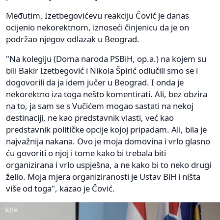
Međutim, Izetbegovićevu reakciju Čović je danas
ocijenio nekorektnom, iznoseći činjenicu da je on
podržao njegov odlazak u Beograd.
"Na kolegiju (Doma naroda PSBiH, op.a.) na kojem su
bili Bakir Izetbegović i Nikola Špirić odlučili smo se i
dogovorili da ja idem jučer u Beograd. I onda je
nekorektno iza toga nešto komentirati. Ali, bez obzira
na to, ja sam se s Vučićem mogao sastati na nekoj
destinaciji, ne kao predstavnik vlasti, već kao
predstavnik političke opcije kojoj pripadam. Ali, bila je
najvažnija nakana. Ovo je moja domovina i vrlo glasno
ću govoriti o njoj i tome kako bi trebala biti
organizirana i vrlo uspješna, a ne kako bi to neko drugi
želio. Moja mjera organiziranosti je Ustav BiH i ništa
više od toga", kazao je Čović.