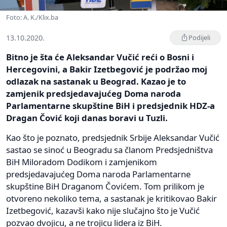
Foto: A. K./Klix.ba
13.10.2020.
Podijeli
Bitno je šta će Aleksandar Vučić reći o Bosni i
Hercegovini, a Bakir Izetbegović je podržao moj
odlazak na sastanak u Beograd. Kazao je to
zamjenik predsjedavajućeg Doma naroda
Parlamentarne skupštine BiH i predsjednik HDZ-a
Dragan Čović koji danas boravi u Tuzli.
Kao što je poznato, predsjednik Srbije Aleksandar Vučić
sastao se sinoć u Beogradu sa članom Predsjedništva
BiH Miloradom Dodikom i zamjenikom
predsjedavajućeg Doma naroda Parlamentarne
skupštine BiH Draganom Čovićem. Tom prilikom je
otvoreno nekoliko tema, a sastanak je kritikovao Bakir
Izetbegović, kazavši kako nije slučajno što je Vučić
pozvao dvojicu, a ne trojicu lidera iz BiH.