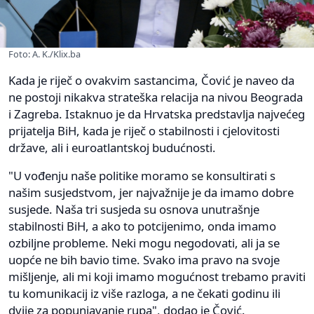
Foto: A. K./Klix.ba
Kada je riječ o ovakvim sastancima, Čović je naveo da
ne postoji nikakva strateška relacija na nivou Beograda
i Zagreba. Istaknuo je da Hrvatska predstavlja najvećeg
prijatelja BiH, kada je riječ o stabilnosti i cjelovitosti
države, ali i euroatlantskoj budućnosti.
"U vođenju naše politike moramo se konsultirati s
našim susjedstvom, jer najvažnije je da imamo dobre
susjede. Naša tri susjeda su osnova unutrašnje
stabilnosti BiH, a ako to potcijenimo, onda imamo
ozbiljne probleme. Neki mogu negodovati, ali ja se
uopće ne bih bavio time. Svako ima pravo na svoje
mišljenje, ali mi koji imamo mogućnost trebamo praviti
tu komunikacij iz više razloga, a ne čekati godinu ili
dvije za popunjavanje rupa", dodao je Čović.