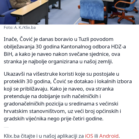
Foto: A. K./Klix.ba
Inače, Čović je danas boravio u Tuzli povodom
obilježavanja 30 godina Kantonalnog odbora HDZ-a
BiH, a kako je naveo nakon svečane sjednice, ova
stranka je najbolje organizirana u našoj zemlji.
Ukazavši na višestruke koristi koje su postojale u
proteklih 30 godina, Čović se dotakao i lokalnih izbora
koji se približavaju. Kako je naveo, ova stranka
pretenduje na dobijanje svih načelničkih i
gradonačelničkih pozicija u sredinama s većinski
hrvatskim stanovništvom, uz veći broj općinskih i
gradskih vijećnika nego prije četiri godine.
Klix.ba čitajte i u našoj aplikaciji za
iOS
ili
Android
.