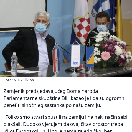
Foto: A. K./Klix.ba
Zamjenik predsjedavajućeg Doma naroda
Parlamentarne skupštine BiH kazao je i da su ogromni
benefiti sinoćnjeg sastanka po našu zemlju.
"Toliko smo stvari spustili na zemlju i na neki način sebi
olakšali. Duboko vjerujem da ovaj čitav prostor treba
ići ka Evropskoj uniji i to je nama zajedničko, bez