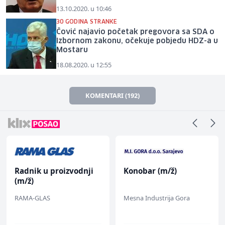
13.10.2020. u 10:46
30 GODINA STRANKE
Čović najavio početak pregovora sa SDA o
Izbornom zakonu, očekuje pobjedu HDZ-a u
Mostaru
18.08.2020. u 12:55
KOMENTARI (192)
Radnik u proizvodnji
Konobar (m/ž)
(m/ž)
RAMA-GLAS
Mesna Industrija Gora