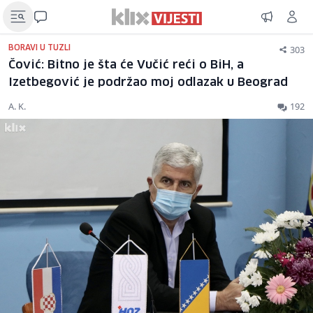
303
BORAVI U TUZLI
Čović: Bitno je šta će Vučić reći o BiH, a
Izetbegović je podržao moj odlazak u Beograd
A. K.
192