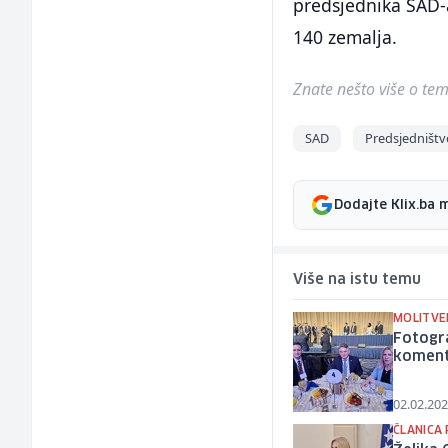
predsjednika SAD-a
140 zemalja.
Znate nešto više o temi 
SAD
Predsjedništv
Dodajte Klix.ba 
Više na istu temu
MOLITVE
Fotogr
komenta
02.02.202
ČLANICA