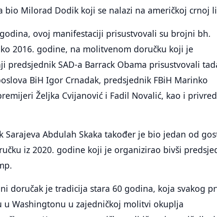
 bio Milorad Dodik koji se nalazi na američkoj crnoj li
godina, ovoj manifestaciji prisustvovali su brojni bh.
tako 2016. godine, na molitvenom doručku koji je
ji predsjednik SAD-a Barrack Obama prisustvovali tad
poslova BiH Igor Crnadak, predsjednik FBiH Marinko
premijeri Željka Cvijanović i Fadil Novalić, kao i privre
k Sarajeva Abdulah Skaka također je bio jedan od gost
čku iz 2020. godine koji je organizirao bivši predsje
mp.
ni doručak je tradicija stara 60 godina, koja svakog p
u u Washingtonu u zajedničkoj molitvi okuplja