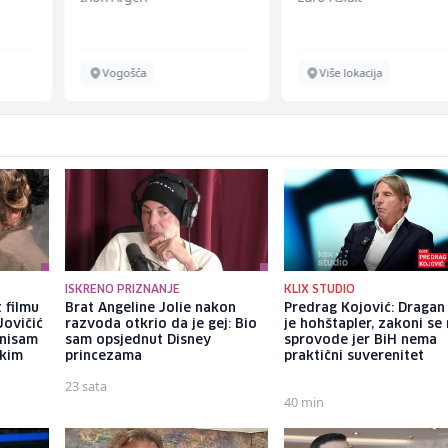
Vogošća
Više lokacija
ISKRENO PRIZNANJE
KLIX STUDIO
 filmu
Brat Angeline Jolie nakon
Predrag Kojović: Dragan
Jovičić
razvoda otkrio da je gej: Bio
je hohštapler, zakoni se
 nisam
sam opsjednut Disney
sprovode jer BiH nema
ekim
princezama
praktični suverenitet
23 sata
40 min