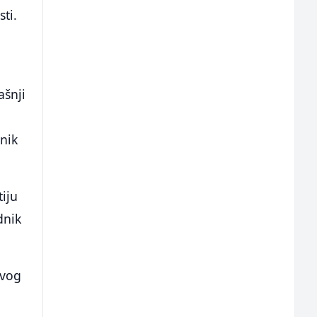
sti.
ašnji
dnik
iju
dnik
rvog