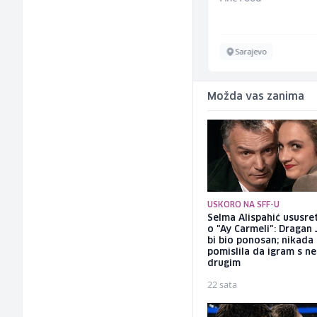
Ilijaš
Sarajevo
Možda vas zanima
USKORO NA SFF-U
Selma Alispahić ususret
o "Ay Carmeli": Dragan 
bi bio ponosan; nikada
pomislila da igram s n
drugim
22 sata