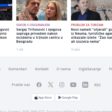
SUKOB S OSIGURANJEM
PROBLEM ZA TURIZAM
egović
Sergej Trifunović i njegova
Novi nameti "otjerali" g
orio
supruga privedeni nakon
iz Neuma, turističke age
akon
incidenta u tržnom centru u
otkazale izlete: "Žao na
Beogradu
ali izuzeća nema"
1 sat
3 sata
m
Komentari
Kontakt
O nama
Oglašavanje
P
Facebook
YouTube
LinkedIn
Twitter
Instagram
RSS
Pratite nas
App Store
Google Play
d.o.o. Sarajevo. ISSN 2566-3771. Sva prava zadržana. Zabranjeno preuzimanje