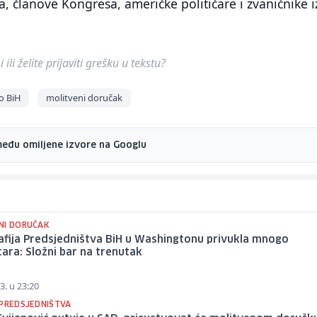
, članove Kongresa, američke političare i zvaničnike i
ili želite prijaviti grešku u tekstu?
o BiH
molitveni doručak
među omiljene izvore na Googlu
NI DORUČAK
afija Predsjedništva BiH u Washingtonu privukla mnogo
ra: Složni bar na trenutak
3. u 23:20
 PREDSJEDNIŠTVA