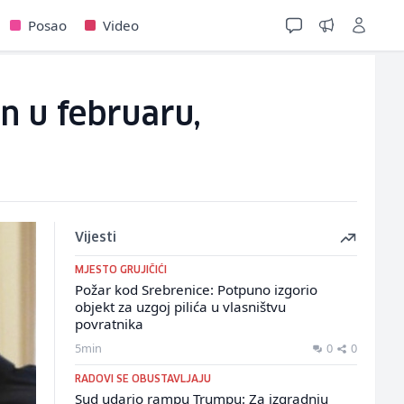
Posao
Video
n u februaru,
Vijesti
MJESTO GRUJIČIĆI
Požar kod Srebrenice: Potpuno izgorio
objekt za uzgoj pilića u vlasništvu
povratnika
5min
0
0
RADOVI SE OBUSTAVLJAJU
Sud udario rampu Trumpu: Za izgradnju