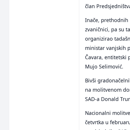
član Predsjedništva
Inače, prethodnih 
zvaničnici, pa su 
organizirao tadašn
ministar vanjskih 
Čavara, entitetski 
Mujo Selimović.
Bivši gradonačelni
na molitvenom doru
SAD-a Donald Tru
Nacionalni molitve
četvrtka u februar