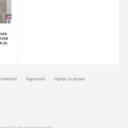
oste
ncije
m je,
rivatnost
Sigurnost
Oglasi za posao
 sadržaja bez dozvole izdavača.