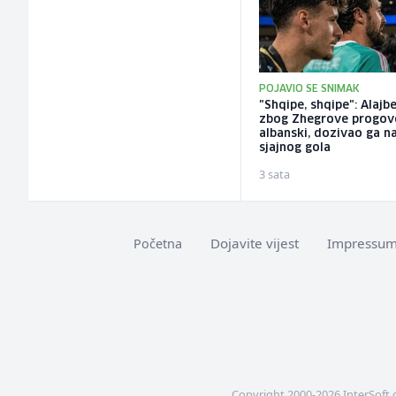
POJAVIO SE SNIMAK
"Shqipe, shqipe": Alajb
zbog Zhegrove progov
albanski, dozivao ga n
sjajnog gola
3 sata
Dojavite vijest
Impressu
Početna
Copyright 2000-2026 InterSoft 