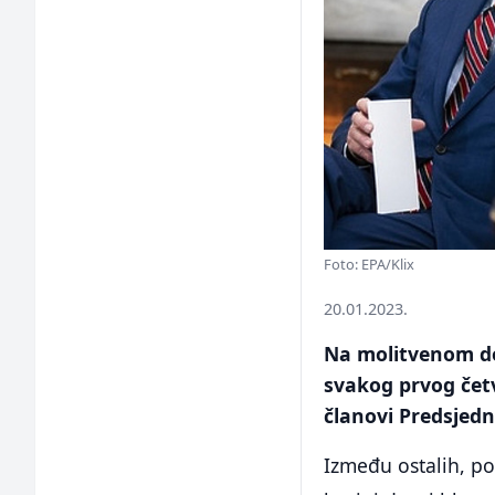
Foto: EPA/Klix
20.01.2023.
Na molitvenom do
svakog prvog četv
članovi Predsjedn
Između ostalih, po