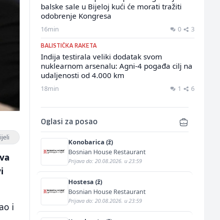
balske sale u Bijeloj kući će morati tražiti
odobrenje Kongresa
16min
0
3
BALISTIČKA RAKETA
Indija testirala veliki dodatak svom
nuklearnom arsenalu: Agni-4 pogađa cilj na
udaljenosti od 4.000 km
18min
1
6
Oglasi za posao
jeli
Konobarica (ž)
Bosnian House Restaurant
ava
Prijava do: 20.08.2026. u 23:59
i
Hostesa (ž)
Bosnian House Restaurant
Prijava do: 20.08.2026. u 23:59
ao i