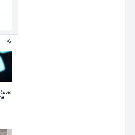
Lepenica
Sarajevo
 Čović
 ne