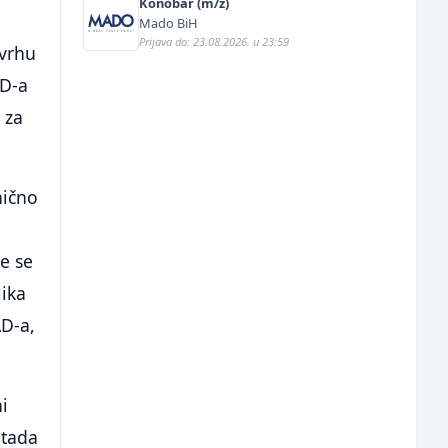
Konobar (m/ž)
Mado BiH
Prijava do: 23.08.2026. u 23:59
 vrhu
AD-a
 za
nično
će se
lika
AD-a,
i
 tada