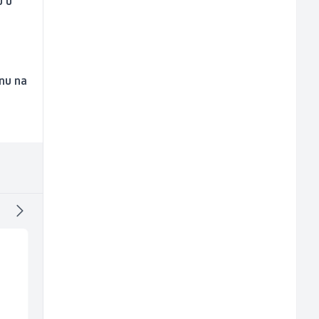
u u
nu na
Skladišni radnik (m/ž)
Poslovođa prodavnic
(m/ž)
Lidl BH
Amko komerc