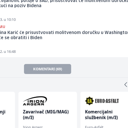
Cvijanović putuje u SAD, prisustvovat će molitvenom doručk
 kući na poziv Bidena
3. u 10:10
ARU
ina Karić će prisustvovati molitvenom doručku u Washingto
e se obratiti i Biden
2. u 16:48
KOMENTARI (69)
nji
Zavarivač (MIG/MAG)
Komercijalni
(m/ž)
službenik (m/ž)
Irion Argerr
Euro-Asfalt