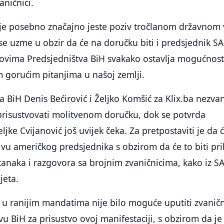
aničnici.
je posebno značajno jeste poziv tročlanom državnom
e uzme u obzir da će na doručku biti i predsjednik S
novima Predsjedništva BiH svakako ostavlja mogućnost
 gorućim pitanjima u našoj zemlji.
a BiH Denis Bećirović i Željko Komšić za Klix.ba nezva
 prisustvovati molitvenom doručku, dok se potvrda
jke Cvijanović još uvijek čeka. Za pretpostaviti je da 
ivu američkog predsjednika s obzirom da će to biti pri
stanaka i razgovora sa brojnim zvaničnicima, kako iz S
ijeta.
 u ranijim mandatima nije bilo moguće uputiti zvaničn
vu BiH za prisustvo ovoj manifestaciji, s obzirom da je