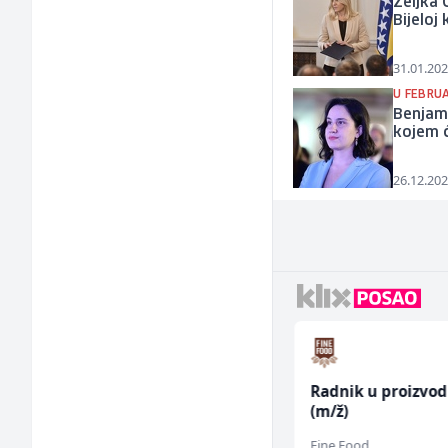
Željka 
Bijeloj
31.01.202
U FEBRU
Benjam
kojem ć
26.12.202
Multimedijalni
Radnik u proizvod
marketing kreator (m/
(m/ž)
ž)
Kalea
Fine Food