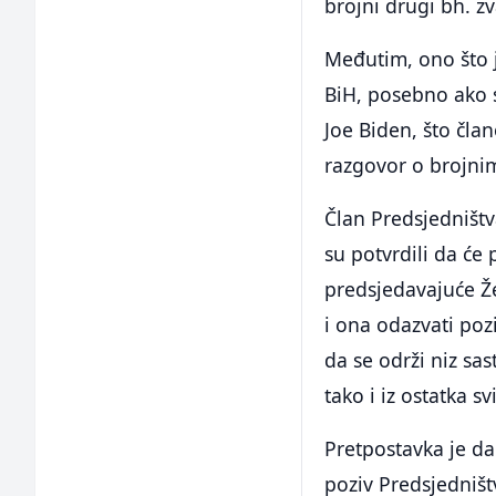
brojni drugi bh. zv
Međutim, ono što 
BiH, posebno ako s
Joe Biden, što čla
razgovor o brojnim
Član Predsjedništv
su potvrdili da će
predsjedavajuće Žel
i ona odazvati poz
da se održi niz sa
tako i iz ostatka sv
Pretpostavka je da
poziv Predsjedništ