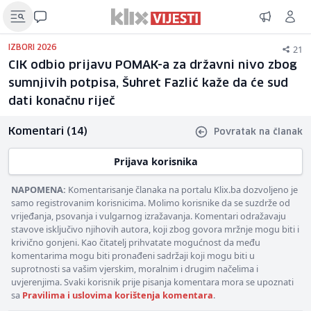
21
IZBORI 2026
CIK odbio prijavu POMAK-a za državni nivo zbog
sumnjivih potpisa, Šuhret Fazlić kaže da će sud
dati konačnu riječ
Komentari (14)
Povratak na članak
Prijava korisnika
NAPOMENA:
Komentarisanje članaka na portalu Klix.ba dozvoljeno je
samo registrovanim korisnicima. Molimo korisnike da se suzdrže od
vrijeđanja, psovanja i vulgarnog izražavanja. Komentari odražavaju
stavove isključivo njihovih autora, koji zbog govora mržnje mogu biti i
krivično gonjeni. Kao čitatelj prihvatate mogućnost da među
komentarima mogu biti pronađeni sadržaji koji mogu biti u
suprotnosti sa vašim vjerskim, moralnim i drugim načelima i
uvjerenjima. Svaki korisnik prije pisanja komentara mora se upoznati
sa
Pravilima i uslovima korištenja komentara
.