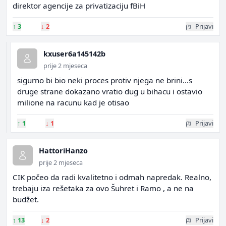
direktor agencije za privatizaciju fBiH
↑
3
↓
2
Prijavi
kxuser6a145142b
prije 2 mjeseca
sigurno bi bio neki proces protiv njega ne brini...s
druge strane dokazano vratio dug u bihacu i ostavio
milione na racunu kad je otisao
↑
1
↓
1
Prijavi
HattoriHanzo
prije 2 mjeseca
CIK počeo da radi kvalitetno i odmah napredak. Realno,
trebaju iza rešetaka za ovo Šuhret i Ramo , a ne na
budžet.
↑
13
↓
2
Prijavi