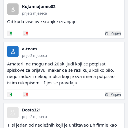
KoJamioJamio82
prije 2 mjeseca
Od kuda vise ove sranjke izranjaju
↑
0
↓
0
Prijavi
a-team
prije 2 mjeseca
Amateri, ne mogu naci 20ak ljudi koji ce potpisati
spiskove za prijavu, makar da se razlikuju koliko bilo,
nego zaduzili nekog mulca koji je sva imena potpisao
istim rukopisom... I jos se pravdaju...
↑
4
↓
0
Prijavi
Dosta321
prije 2 mjeseca
Ti si jedan od nadležnih koji je uništavao Bh firmie kao