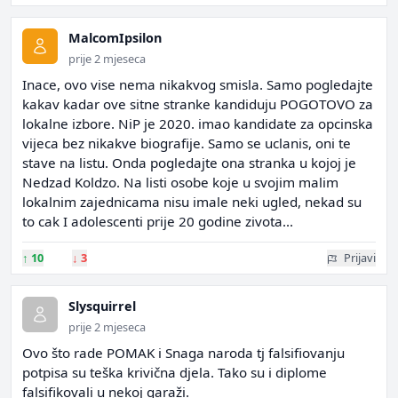
MalcomIpsilon
prije 2 mjeseca
Inace, ovo vise nema nikakvog smisla. Samo pogledajte
kakav kadar ove sitne stranke kandiduju POGOTOVO za
lokalne izbore. NiP je 2020. imao kandidate za opcinska
vijeca bez nikakve biografije. Samo se uclanis, oni te
stave na listu. Onda pogledajte ona stranka u kojoj je
Nedzad Koldzo. Na listi osobe koje u svojim malim
lokalnim zajednicama nisu imale neki ugled, nekad su
to cak I adolescenti prije 20 godine zivota...
↑
10
↓
3
Prijavi
Slysquirrel
prije 2 mjeseca
Ovo što rade POMAK i Snaga naroda tj falsifiovanju
potpisa su teška krivična djela. Tako su i diplome
falsifikovali u nekoj garaži.