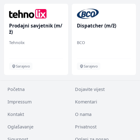
Prodajni savjetnik (m/
Dispatcher (m/ž)
ž)
Tehnolix
BCO
Sarajevo
Sarajevo
Početna
Dojavite vijest
Impressum
Komentari
Kontakt
O nama
Oglašavanje
Privatnost
Sigurnost
Oglasi za posao