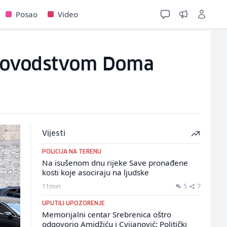
Posao
Video
rukovodstvom Doma
Vijesti
POLICIJA NA TERENU
Na isušenom dnu rijeke Save pronađene
kosti koje asociraju na ljudske
11min
5
7
UPUTILI UPOZORENJE
Memorijalni centar Srebrenica oštro
odgovorio Amidžiću i Cvijanović: Politički