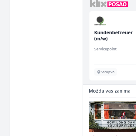
Električar - Radnik na
Kundenbetreuer
tehničkom održavanju
(m/w)
(m/ž)
Amko komerc
Servicepoint
Sarajevo
Sarajevo
Možda vas zanima