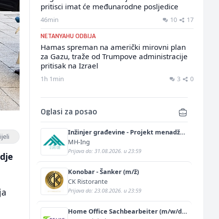
pritisci imat će međunarodne posljedice
46min
10
17
NETANYAHU ODBIJA
Hamas spreman na američki mirovni plan
za Gazu, traže od Trumpove administracije
pritisak na Izrael
1h 1min
3
0
Oglasi za posao
Inžinjer građevine - Projekt menadžer
jeli
(m/ž)
MH-Ing
Prijava do: 31.08.2026. u 23:59
dje
Konobar - Šanker (m/ž)
CK Ristorante
ja
Prijava do: 23.08.2026. u 23:59
Home Office Sachbearbeiter (m/w/d)