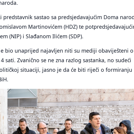
naroda.
ki predstavnik sastao sa predsjedavajućim Doma naro
omislavom Martinovićem (HDZ) te potpredsjedavajuć
em (NIP) i Slađanom Ilićem (SDP).
e bio unaprijed najavljen niti su mediji obaviješteni o
14 sati. Zvanično se ne zna razlog sastanka, no sudeći
itičkoj situaciji, jasno je da će biti riječi o formiranju
BiH.