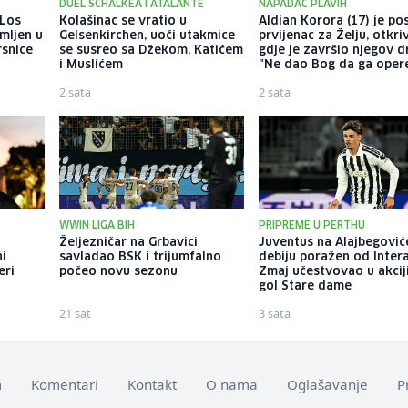
DUEL SCHALKEA I ATALANTE
NAPADAČ PLAVIH
 Los
Kolašinac se vratio u
Aldian Korora (17) je po
mljen u
Gelsenkirchen, uoči utakmice
prvijenac za Želju, otkr
rsnice
se susreo sa Džekom, Katićem
gdje je završio njegov d
i Muslićem
"Ne dao Bog da ga oper
2 sata
2 sata
WWIN LIGA BIH
PRIPREME U PERTHU
Željezničar na Grbavici
Juventus na Alajbegovi
ni
savladao BSK i trijumfalno
debiju poražen od Intera
eri
počeo novu sezonu
Zmaj učestvovao u akcij
gol Stare dame
21 sat
3 sata
m
Komentari
Kontakt
O nama
Oglašavanje
P