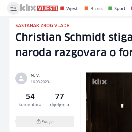
Vijesti
Biznis
Sport
SASTANAK ZBOG VLADE
Christian Schmidt sti
naroda razgovara o for
N. V.
16.03.2023.
54
77
komentara
dijeljenja
Podijeli