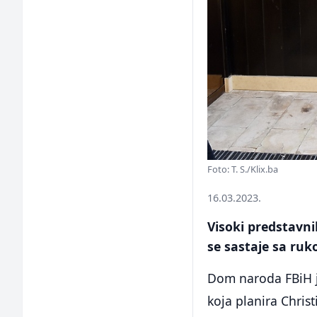
Foto: T. S./Klix.ba
16.03.2023.
Visoki predstavni
se sastaje sa ru
Dom naroda FBiH je 
koja planira Chris