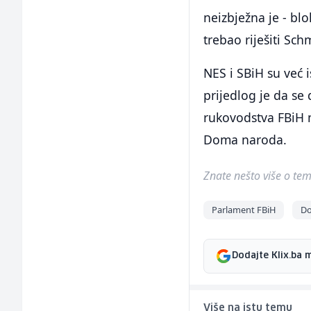
neizbježna je - blo
trebao riješiti Sch
NES i SBiH su već 
prijedlog je da s
rukovodstva FBiH m
Doma naroda.
Znate nešto više o temi 
Parlament FBiH
Do
Dodajte Klix.ba 
Više na istu temu