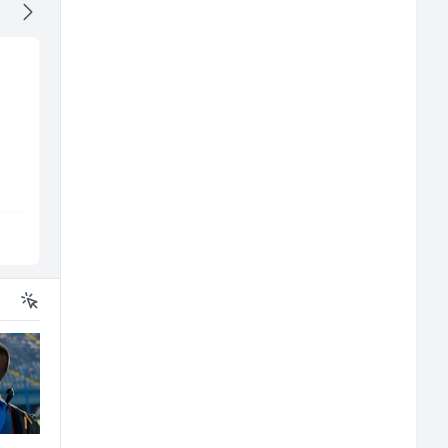
Monteri centralnog
Prodavač u školskoj
grijanja i plinskih
kantini (ž)
instalacija (m)
Interclima
Slatko i Slano
Sarajevo
Više lokacija