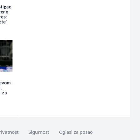
stigao
iveno
res:
ete"
ćevom
,
i za
rivatnost
Sigurnost
Oglasi za posao