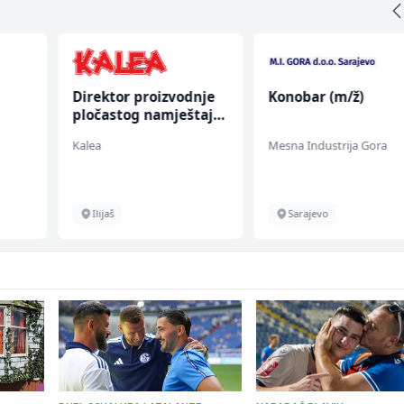
Direktor proizvodnje
Konobar (m/ž)
pločastog namještaja
(m/ž)
Kalea
Mesna Industrija Gora
Ilijaš
Sarajevo