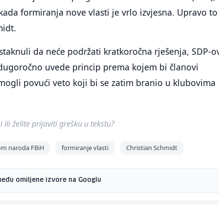
kada formiranja nove vlasti je vrlo izvjesna. Upravo to
midt.
istaknuli da neće podržati kratkoročna rješenja, SDP-o
e dugoročno uvede princip prema kojem bi članovi
ogli povući veto koji bi se zatim branio u klubovima
ili želite prijaviti grešku u tekstu?
m naroda FBiH
formiranje vlasti
Christian Schmidt
među omiljene izvore na Googlu