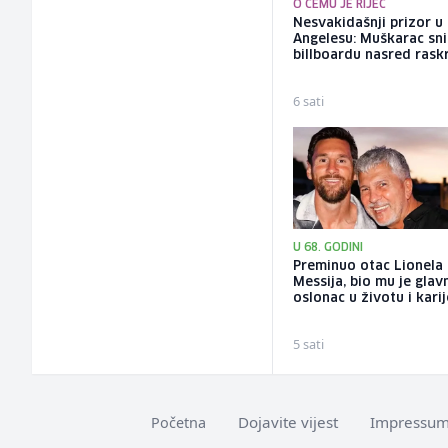
O ČEMU JE RIJEČ
Nesvakidašnji prizor u
Angelesu: Muškarac sni
billboardu nasred rask
6 sati
U 68. GODINI
Preminuo otac Lionela
Messija, bio mu je glav
oslonac u životu i karij
5 sati
Dojavite vijest
Impressu
Početna