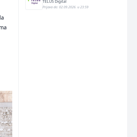
für einen bekannten deutschen
TELUS Digital
Energieversorger
Prijava do: 02.09.2026. u 23:59
da
ima