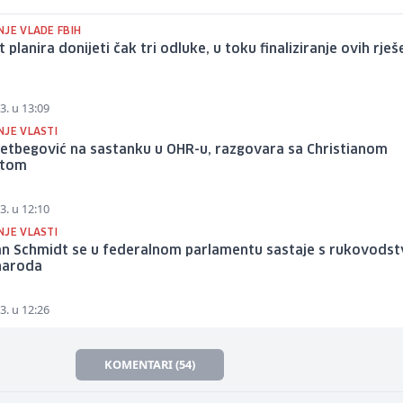
NJE VLADE FBIH
 planira donijeti čak tri odluke, u toku finaliziranje ovih rješ
3. u 13:09
NJE VLASTI
zetbegović na sastanku u OHR-u, razgovara sa Christianom
dtom
3. u 12:10
NJE VLASTI
ian Schmidt se u federalnom parlamentu sastaje s rukovods
naroda
3. u 12:26
KOMENTARI (54)