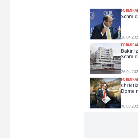
FORMIRA
Schmidt
26.04.202
FORMIRA
Bakir I
Schmi
26.04.202
FORMIRA
Christ
Doma 
16.03.202