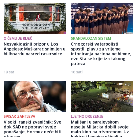
O ČEMU JE RIJEČ
SKANDALOZAN SISTEM
Nesvakidašnji prizor u Los
Crnogorski vaterpolisti
Angelesu: Muškarac snimljen u
spustili glavu za vrijeme
billboardu nasred raskrsnice
intoniranja nacionalne himne,
evo šta se krije iza takvog
poteza
19 sati
16 sati
SPISAK ZAHTJEVA
LJETNO DRUŽENJE
Visoki iranski zvaničnik: Sve
Mališani u sarajevskom
dok SAD ne popravi svoje
naselju Miljacka dobili svoje
ponašanje, Hormuz neće biti
malo kino na otvorenom: Uz