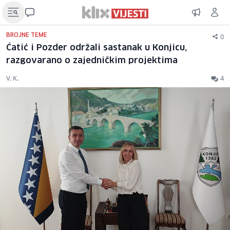
0
BROJNE TEME
Ćatić i Pozder održali sastanak u Konjicu,
razgovarano o zajedničkim projektima
V. K.
4