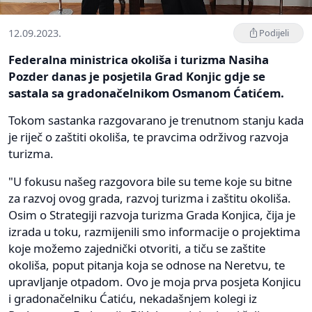
12.09.2023.
Podijeli
Federalna ministrica okoliša i turizma Nasiha
Pozder danas je posjetila Grad Konjic gdje se
sastala sa gradonačelnikom Osmanom Ćatićem.
Tokom sastanka razgovarano je trenutnom stanju kada
je riječ o zaštiti okoliša, te pravcima održivog razvoja
turizma.
"U fokusu našeg razgovora bile su teme koje su bitne
za razvoj ovog grada, razvoj turizma i zaštitu okoliša.
Osim o Strategiji razvoja turizma Grada Konjica, čija je
izrada u toku, razmijenili smo informacije o projektima
koje možemo zajednički otvoriti, a tiču se zaštite
okoliša, poput pitanja koja se odnose na Neretvu, te
upravljanje otpadom. Ovo je moja prva posjeta Konjicu
i gradonačelniku Ćatiću, nekadašnjem kolegi iz