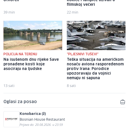
otvoren
kokice i lampice uživali u
filmskoj večeri
39 min
22 min
POLICIJA NA TERENU
"PLJESNIVI TUŠEVI"
Na isušenom dnu rijeke Save
Teška situacija na američkom
pronađene kosti koje
nosaču aviona raspoređenom
asociraju na ljudske
protiv Irana: Porodice
upozoravaju da vojnici
nemaju ni sapuna
13 sati
8 sati
Oglasi za posao
Konobarica (ž)
Bosnian House Restaurant
Prijava do: 20.08.2026. u 23:59