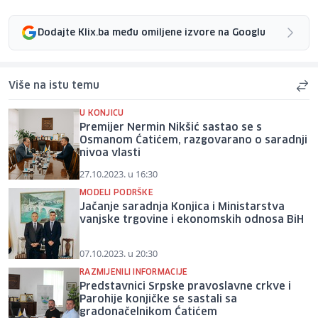
Dodajte Klix.ba među omiljene izvore na Googlu
Više na istu temu
U KONJICU
Premijer Nermin Nikšić sastao se s
Osmanom Ćatićem, razgovarano o saradnji
nivoa vlasti
27.10.2023. u 16:30
MODELI PODRŠKE
Jačanje saradnja Konjica i Ministarstva
vanjske trgovine i ekonomskih odnosa BiH
07.10.2023. u 20:30
RAZMIJENILI INFORMACIJE
Predstavnici Srpske pravoslavne crkve i
Parohije konjičke se sastali sa
gradonačelnikom Ćatićem