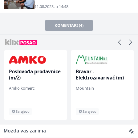
11.08.2023. u 14:48
KOMENTARI (4)
Poslovođa prodavnice
Bravar -
(m/ž)
Elektrozavarivač (m)
Amko komerc
Mountain
Sarajevo
Sarajevo
Možda vas zanima