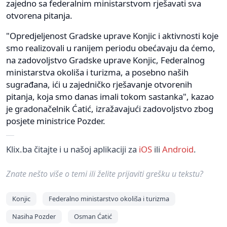
zajedno sa federalnim ministarstvom rješavati sva
otvorena pitanja.
"Opredjeljenost Gradske uprave Konjic i aktivnosti koje
smo realizovali u ranijem periodu obećavaju da ćemo,
na zadovoljstvo Gradske uprave Konjic, Federalnog
ministarstva okoliša i turizma, a posebno naših
sugrađana, ići u zajedničko rješavanje otvorenih
pitanja, koja smo danas imali tokom sastanka", kazao
je gradonačelnik Ćatić, izražavajući zadovoljstvo zbog
posjete ministrice Pozder.
Klix.ba čitajte i u našoj aplikaciji za
iOS
ili
Android
.
Znate nešto više o temi ili želite prijaviti grešku u tekstu?
Konjic
Federalno ministarstvo okoliša i turizma
Nasiha Pozder
Osman Ćatić