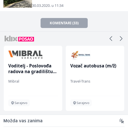
30.03.2020. u 11:34
KOMENTARI (33)
Voditelj - Poslovođa
Vozač autobusa (m/ž)
radova na gradilištu
(m/ž)
Mibral
Travel-Trans
Sarajevo
Sarajevo
Možda vas zanima