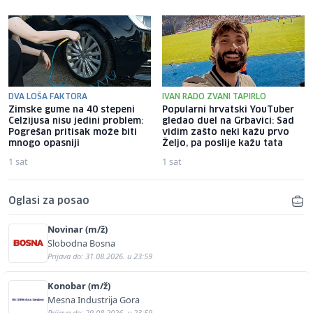
DVA LOŠA FAKTORA
IVAN RADO ZVANI TAPIRLO
Zimske gume na 40 stepeni
Popularni hrvatski YouTuber
Celzijusa nisu jedini problem:
gledao duel na Grbavici: Sad
Pogrešan pritisak može biti
vidim zašto neki kažu prvo
mnogo opasniji
Željo, pa poslije kažu tata
1 sat
1 sat
Oglasi za posao
Novinar (m/ž)
Slobodna Bosna
Prijava do: 31.08.2026. u 23:59
Konobar (m/ž)
Mesna Industrija Gora
Prijava do: 29.08.2026. u 23:59