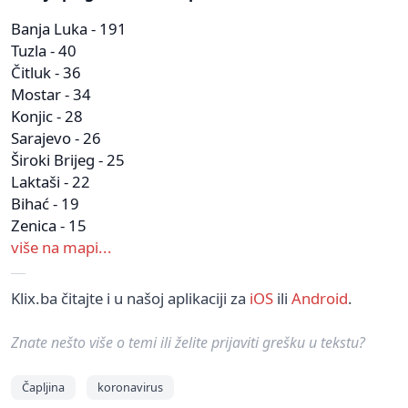
Banja Luka - 191
Tuzla - 40
Čitluk - 36
Mostar - 34
Konjic - 28
Sarajevo - 26
Široki Brijeg - 25
Laktaši - 22
Bihać - 19
Zenica - 15
više na mapi...
Klix.ba čitajte i u našoj aplikaciji za
iOS
ili
Android
.
Znate nešto više o temi ili želite prijaviti grešku u tekstu?
Čapljina
koronavirus