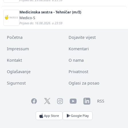
Medicinska sestra - Tehničar (m/ž)
Medico-S
Prijava do: 16.08.2026. u 23:59
Početna
Dojavite vijest
Impressum
Komentari
Kontakt
O nama
Oglašavanje
Privatnost
Sigurnost
Oglasi za posao
Facebook
YouTube
LinkedIn
Twitter
Instagram
RSS
App Store
Google Play