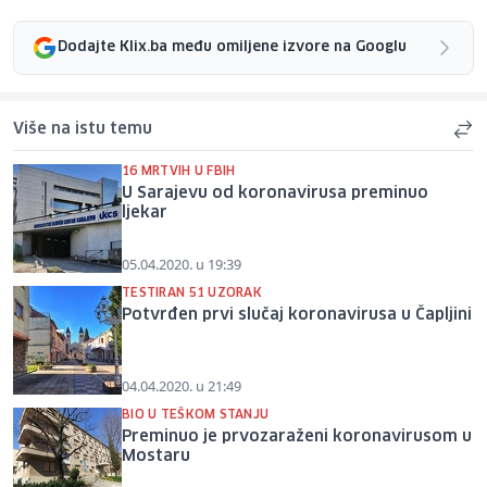
Dodajte Klix.ba među omiljene izvore na Googlu
Više na istu temu
16 MRTVIH U FBIH
U Sarajevu od koronavirusa preminuo
ljekar
05.04.2020. u 19:39
TESTIRAN 51 UZORAK
Potvrđen prvi slučaj koronavirusa u Čapljini
04.04.2020. u 21:49
BIO U TEŠKOM STANJU
Preminuo je prvozaraženi koronavirusom u
Mostaru