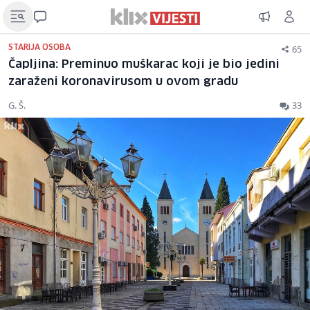
65
STARIJA OSOBA
Čapljina: Preminuo muškarac koji je bio jedini
zaraženi koronavirusom u ovom gradu
G. Š.
33