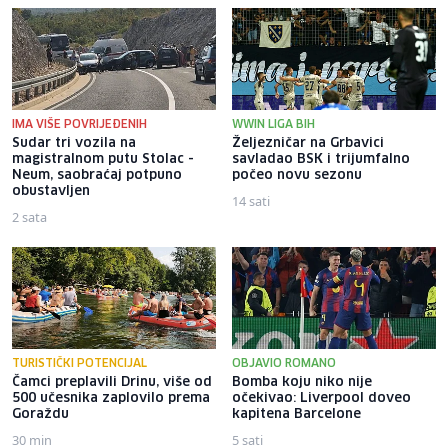
IMA VIŠE POVRIJEĐENIH
WWIN LIGA BIH
Sudar tri vozila na
Željezničar na Grbavici
magistralnom putu Stolac -
savladao BSK i trijumfalno
Neum, saobraćaj potpuno
počeo novu sezonu
obustavljen
14 sati
2 sata
TURISTIČKI POTENCIJAL
OBJAVIO ROMANO
Čamci preplavili Drinu, više od
Bomba koju niko nije
500 učesnika zaplovilo prema
očekivao: Liverpool doveo
Goraždu
kapitena Barcelone
30 min
5 sati