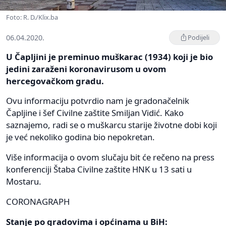
Foto: R. D./Klix.ba
06.04.2020.
Podijeli
U Čapljini je preminuo muškarac (1934) koji je bio
jedini zaraženi koronavirusom u ovom
hercegovačkom gradu.
Ovu informaciju potvrdio nam je gradonačelnik
Čapljine i šef Civilne zaštite Smiljan Vidić. Kako
saznajemo, radi se o muškarcu starije životne dobi koji
je već nekoliko godina bio nepokretan.
Više informacija o ovom slučaju bit će rečeno na press
konferenciji Štaba Civilne zaštite HNK u 13 sati u
Mostaru.
CORONAGRAPH
Stanje po gradovima i općinama u BiH: