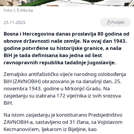
Foto: I. Š./Klix.ba
25.11.2023.
Podijeli
Bosna i Hercegovina danas proslavlja 80 godina od
obnove državnosti naše zemlje. Na ovaj dan 1943.
godine potvrđene su historijske granice, a naša
BiH je tada definisana kao jedna od šest
ravnopravnih republika tadašnje Jugoslavije.
Zemaljsko antifašističko vijeće narodnog oslobođenja
BiH (ZAVNOBiH) obrazovano je na današnji dan, 25.
novembra 1943. godine u Mrkonjić-Gradu. Na
zasjedanju su izabrana 172 vijećnika iz svih srezova
BiH.
Na istom zasjedanju je konstituirano Predsjedništvo
ZAVNOBiH-a, sastavljeno od 31 člana, sa Vojislavom
Kecmanovićem, ljekarom iz Bijeljine, kao