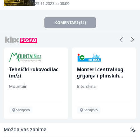
25.11.2023. u 08:09
KOMENTARI (51)
Tehnički rukovodilac
Monteri centralnog
(m/ž)
grijanja i plinskih
instalacija (m)
Mountain
Interclima
Sarajevo
Sarajevo
Možda vas zanima