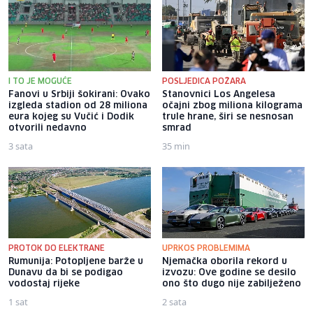
I TO JE MOGUĆE
POSLJEDICA POŽARA
Fanovi u Srbiji šokirani: Ovako
Stanovnici Los Angelesa
izgleda stadion od 28 miliona
očajni zbog miliona kilograma
eura kojeg su Vučić i Dodik
trule hrane, širi se nesnosan
otvorili nedavno
smrad
3 sata
35 min
PROTOK DO ELEKTRANE
UPRKOS PROBLEMIMA
Rumunija: Potopljene barže u
Njemačka oborila rekord u
Dunavu da bi se podigao
izvozu: Ove godine se desilo
vodostaj rijeke
ono što dugo nije zabilježeno
1 sat
2 sata