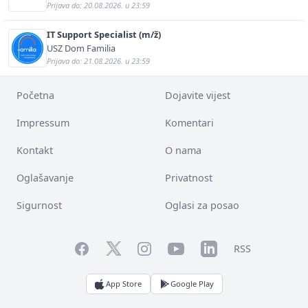
Prijava do: 20.08.2026. u 23:59
IT Support Specialist (m/ž)
USZ Dom Familia
Prijava do: 21.08.2026. u 23:59
Početna
Dojavite vijest
Impressum
Komentari
Kontakt
O nama
Oglašavanje
Privatnost
Sigurnost
Oglasi za posao
Facebook
YouTube
LinkedIn
Twitter
Instagram
RSS
App Store
Google Play