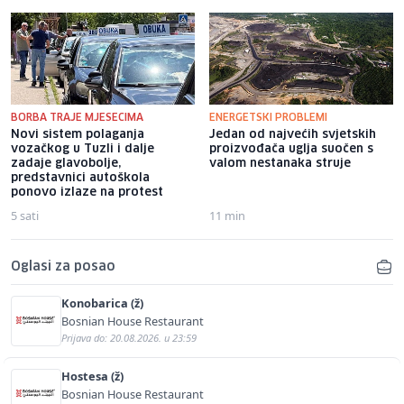
BORBA TRAJE MJESECIMA
ENERGETSKI PROBLEMI
Novi sistem polaganja
Jedan od najvećih svjetskih
vozačkog u Tuzli i dalje
proizvođača uglja suočen s
zadaje glavobolje,
valom nestanaka struje
predstavnici autoškola
ponovo izlaze na protest
5 sati
11 min
Oglasi za posao
Konobarica (ž)
Bosnian House Restaurant
Prijava do: 20.08.2026. u 23:59
Hostesa (ž)
Bosnian House Restaurant