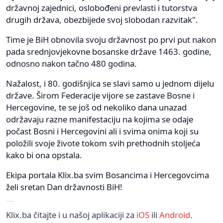
državnoj zajednici, oslobođeni prevlasti i tutorstva
drugih država, obezbijede svoj slobodan razvitak".
Time je BiH obnovila svoju državnost po prvi put nakon
pada srednjovjekovne bosanske države 1463. godine,
odnosno nakon tačno 480 godina.
Nažalost, i 80. godišnjica se slavi samo u jednom dijelu
države. Širom Federacije vijore se zastave Bosne i
Hercegovine, te se još od nekoliko dana unazad
održavaju razne manifestaciju na kojima se odaje
počast Bosni i Hercegovini ali i svima onima koji su
položili svoje živote tokom svih prethodnih stoljeća
kako bi ona opstala.
Ekipa portala Klix.ba svim Bosancima i Hercegovcima
želi sretan Dan državnosti BiH!
Klix.ba čitajte i u našoj aplikaciji za
iOS
ili
Android
.