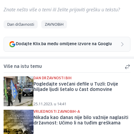
Znate nešto više o temi ili želite prijaviti grešku u tekstu?
Dan državnosti
ZAVNOBiH
Dodajte Klix.ba među omiljene izvore na Googlu
Više na istu temu
DAN DRŽAVNOSTI BIH
Pogledajte svečani defile u Tuzli: Dvije
hiljade ljudi šetalo u čast domovine
25.11.2023. u 14:41
VRIJEDNOSTI ZAVNOBIH-A
Nikada kao danas nije bilo važnije naglasiti
državnost: Učimo li na tuđim greškama