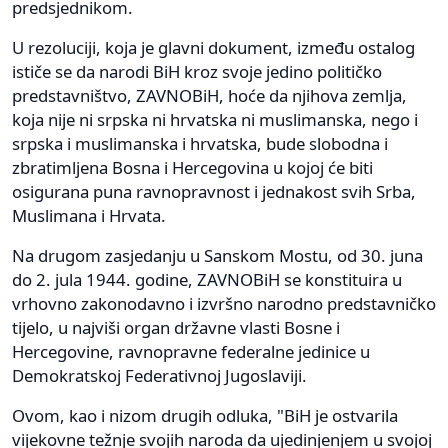
predsjednikom.
U rezoluciji, koja je glavni dokument, između ostalog
ističe se da narodi BiH kroz svoje jedino političko
predstavništvo, ZAVNOBiH, hoće da njihova zemlja,
koja nije ni srpska ni hrvatska ni muslimanska, nego i
srpska i muslimanska i hrvatska, bude slobodna i
zbratimljena Bosna i Hercegovina u kojoj će biti
osigurana puna ravnopravnost i jednakost svih Srba,
Muslimana i Hrvata.
Na drugom zasjedanju u Sanskom Mostu, od 30. juna
do 2. jula 1944. godine, ZAVNOBiH se konstituira u
vrhovno zakonodavno i izvršno narodno predstavničko
tijelo, u najviši organ državne vlasti Bosne i
Hercegovine, ravnopravne federalne jedinice u
Demokratskoj Federativnoj Jugoslaviji.
Ovom, kao i nizom drugih odluka, "BiH je ostvarila
vijekovne težnje svojih naroda da ujedinjenjem u svojoj