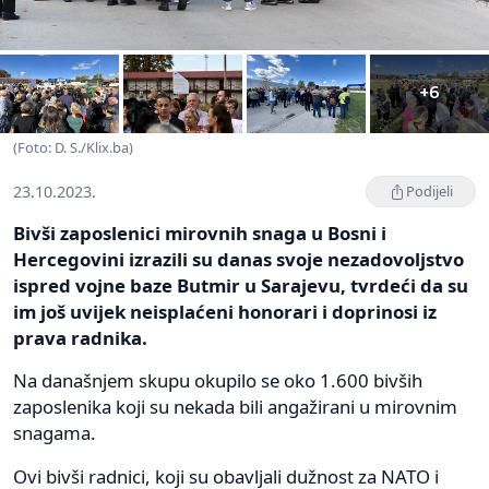
+6
(Foto: D. S./Klix.ba)
23.10.2023.
Podijeli
Bivši zaposlenici mirovnih snaga u Bosni i
Hercegovini izrazili su danas svoje nezadovoljstvo
ispred vojne baze Butmir u Sarajevu, tvrdeći da su
im još uvijek neisplaćeni honorari i doprinosi iz
prava radnika.
Na današnjem skupu okupilo se oko 1.600 bivših
zaposlenika koji su nekada bili angažirani u mirovnim
snagama.
Ovi bivši radnici, koji su obavljali dužnost za NATO i