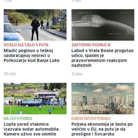
1 sat
5 sati
VOZILO SLETJELO S PUTA
ZAŠTIĆENO PODRUČJE
Mladić poginuo u teškoj
Labud s Vrela Bosne progutao
saobraćajnoj nesreći u
udicu, spašen je
Potkozarju kod Banje Luke
pravovremenom reakcijom
nadležnih
35 min
3 sata
NA CESTI PORED
EUROSTATOVI PODACI
Lopta usred utakmice
Poljska ekonomija je šesta po
izazvala sudar automobila:
veličini u EU, na putu je da
Kamere uživo sve snimile
prestigne i Švicarsku