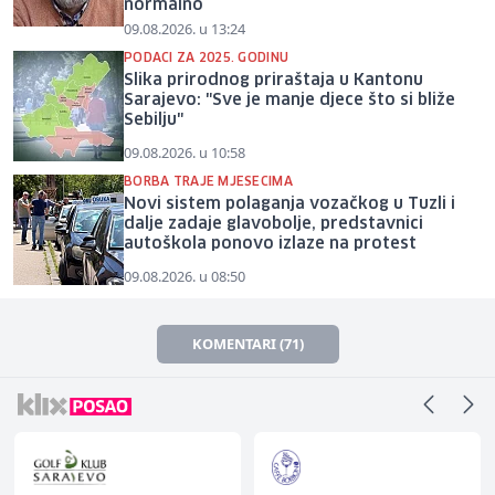
normalno
09.08.2026. u 13:24
PODACI ZA 2025. GODINU
Slika prirodnog priraštaja u Kantonu
Sarajevo: "Sve je manje djece što si bliže
Sebilju"
09.08.2026. u 10:58
BORBA TRAJE MJESECIMA
Novi sistem polaganja vozačkog u Tuzli i
dalje zadaje glavobolje, predstavnici
autoškola ponovo izlaze na protest
09.08.2026. u 08:50
KOMENTARI (71)