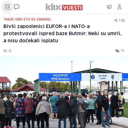
139
TRAŽE ONO ŠTO SU ZARADILI
Bivši zaposlenici EUFOR-a i NATO-a
protestvovali ispred baze Butmir: Neki su umrli,
a nisu dočekali isplatu
M. G.
71