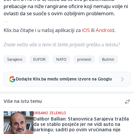
prebacuje na niže rangirane oficire koji nemaju volje ni
ovlasti da se suoče s ovim ozbiljnim problemom.
Klix.ba čitajte i u našoj aplikaciji za
iOS
ili
Android
.
Znate nešto više o temi ili želite prijaviti grešku u tekstu?
Sarajevo
EUFOR
NATO
protesti
Butmir
Dodajte Klix.ba među omiljene izvore na Googlu
Više na istu temu
URBANO ZELENILO
Dalibor Ballian: Stanovnica Sarajeva tražila
da se stablo posječe jer ne vidi auto na
parkingu; saditi po ovim vrućinama nije