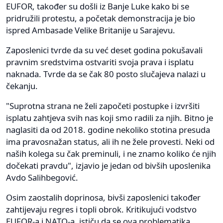
EUFOR, također su došli iz Banje Luke kako bi se
pridružili protestu, a početak demonstracija je bio
ispred Ambasade Velike Britanije u Sarajevu.
Zaposlenici tvrde da su već deset godina pokušavali
pravnim sredstvima ostvariti svoja prava i isplatu
naknada. Tvrde da se čak 80 posto slučajeva nalazi u
čekanju.
"Suprotna strana ne želi započeti postupke i izvršiti
isplatu zahtjeva svih nas koji smo radili za njih. Bitno je
naglasiti da od 2018. godine nekoliko stotina presuda
ima pravosnažan status, ali ih ne žele provesti. Neki od
naših kolega su čak preminuli, i ne znamo koliko će njih
dočekati pravdu", izjavio je jedan od bivših uposlenika
Avdo Salihbegović.
Osim zaostalih doprinosa, bivši zaposlenici također
zahtijevaju regres i topli obrok. Kritikujući vodstvo
EUFOR-a i NATO-a, ističu da se ova problematika