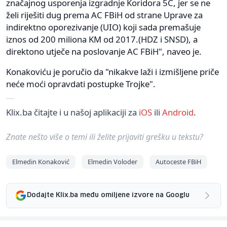
značajnog usporenja izgradnje Koridora 5C, jer se ne
želi riješiti dug prema AC FBiH od strane Uprave za
indirektno oporezivanje (UIO) koji sada premašuje
iznos od 200 miliona KM od 2017.(HDZ i SNSD), a
direktono utječe na poslovanje AC FBiH", naveo je.
Konakoviću je poručio da "nikakve laži i izmišljene priče
neće moći opravdati postupke Trojke".
Klix.ba čitajte i u našoj aplikaciji za
iOS
ili
Android
.
Znate nešto više o temi ili želite prijaviti grešku u tekstu?
Elmedin Konaković
Elmedin Voloder
Autoceste FBiH
Dodajte Klix.ba među omiljene izvore na Googlu