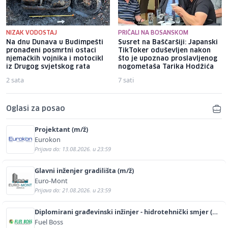
NIZAK VODOSTAJ
PRIČALI NA BOSANSKOM
Na dnu Dunava u Budimpešti
Susret na Baščaršiji: Japanski
pronađeni posmrtni ostaci
TikToker oduševljen nakon
njemačkih vojnika i motocikl
što je upoznao proslavljenog
iz Drugog svjetskog rata
nogometaša Tarika Hodžića
2 sata
7 sati
Oglasi za posao
Projektant (m/ž)
Eurokon
Prijava do: 13.08.2026. u 23:59
Glavni inženjer gradilišta (m/ž)
Euro-Mont
Prijava do: 21.08.2026. u 23:59
Diplomirani građevinski inžinjer - hidrotehnički smjer (m/
ž)
Fuel Boss