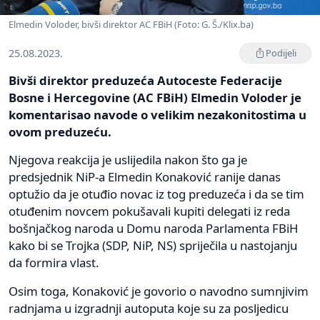
Elmedin Voloder, bivši direktor AC FBiH (Foto: G. Š./Klix.ba)
25.08.2023.
Podijeli
Bivši direktor preduzeća Autoceste Federacije
Bosne i Hercegovine (AC FBiH) Elmedin Voloder je
komentarisao navode o velikim nezakonitostima u
ovom preduzeću.
Njegova reakcija je uslijedila nakon što ga je
predsjednik NiP-a Elmedin Konaković ranije danas
optužio da je otuđio novac iz tog preduzeća i da se tim
otuđenim novcem pokušavali kupiti delegati iz reda
bošnjačkog naroda u Domu naroda Parlamenta FBiH
kako bi se Trojka (SDP, NiP, NS) spriječila u nastojanju
da formira vlast.
Osim toga, Konaković je govorio o navodno sumnjivim
radnjama u izgradnji autoputa koje su za posljedicu