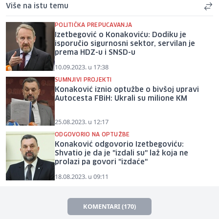
Više na istu temu
POLITIČKA PREPUCAVANJA
Izetbegović o Konakoviću: Dodiku je
isporučio sigurnosni sektor, servilan je
prema HDZ-u i SNSD-u
10.09.2023. u 17:38
SUMNJIVI PROJEKTI
Konaković iznio optužbe o bivšoj upravi
Autocesta FBiH: Ukrali su milione KM
25.08.2023. u 12:17
ODGOVORIO NA OPTUŽBE
Konaković odgovorio Izetbegoviću:
Shvatio je da je "izdali su" laž koja ne
prolazi pa govori "izdaće"
18.08.2023. u 09:11
KOMENTARI (170)