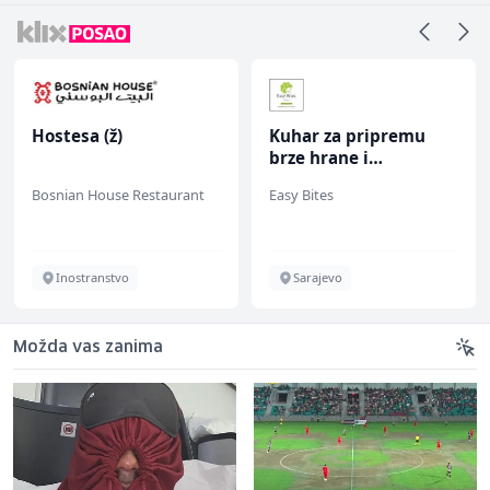
Hostesa (ž)
Kuhar za pripremu
brze hrane i
jednostavnih jela (m/
Bosnian House Restaurant
Easy Bites
ž)
Inostranstvo
Sarajevo
Možda vas zanima