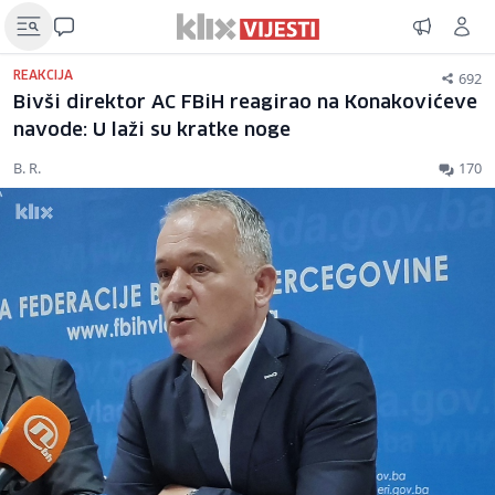
692
REAKCIJA
Bivši direktor AC FBiH reagirao na Konakovićeve
navode: U laži su kratke noge
B. R.
170