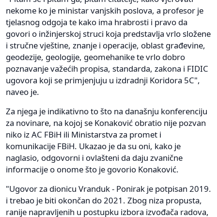
nekome ko je ministar vanjskih poslova, a profesor je
tjelasnog odgoja te kako ima hrabrosti i pravo da
govori o inžinjerskoj struci koja predstavlja vrlo složene
i stručne vještine, znanje i operacije, oblast građevine,
geodezije, geologije, geomehanike te vrlo dobro
poznavanje važećih propisa, standarda, zakona i FIDIC
ugovora koji se primjenjuju u izdradnji Koridora 5C",
naveo je.
Za njega je indikativno to što na današnju konferenciju
za novinare, na kojoj se Konaković obratio nije pozvan
niko iz AC FBiH ili Ministarstva za promet i
komunikacije FBiH. Ukazao je da su oni, kako je
naglasio, odgovorni i ovlašteni da daju zvanične
informacije o onome što je govorio Konaković.
"Ugovor za dionicu Vranduk - Ponirak je potpisan 2019.
i trebao je biti okončan do 2021. Zbog niza propusta,
ranije napravljenih u postupku izbora izvođača radova,