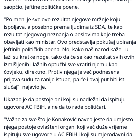
saopćio, jeftine političke poene.
"Po meni je sve ovo rezultat njegove mržnje koju
ispoljava, a posebno prema ljudima iz SDA, te kao
rezultat njegovog neznanja o poslovima koje treba
obavljati kao ministar. Ovo predstavlja pokušaj ubiranja
jeftinih političkih poena. No, kako naš narod kaže - u
laži su kratke noge, tako da će se kao rezultat svih ovih
izmišljenih i lažnih optužbi sve vratiti njemu kao
čovjeku, direktno. Protiv njega je već podnesena
prijava sudu za ranije istupe, pa će i ovaj put biti isti
slučaj", najavio je.
Ukazao je da postoje oni koji su nadležni da ispituju
ugovore AC FBiH, a ne da to rade političari.
"Važno za sve što je Konaković naveo jeste da umjesto
njega postoje ovlašteni organi koji već duže vrijeme
ispituju sve ugovore u AC FBiH i koji su mjerodavni da