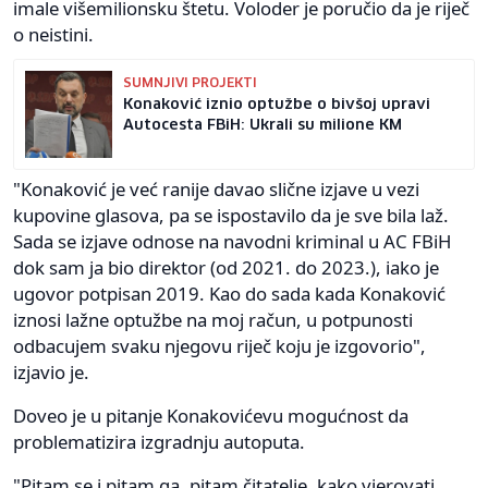
imale višemilionsku štetu. Voloder je poručio da je riječ
o neistini.
SUMNJIVI PROJEKTI
Konaković iznio optužbe o bivšoj upravi
Autocesta FBiH: Ukrali su milione KM
"Konaković je već ranije davao slične izjave u vezi
kupovine glasova, pa se ispostavilo da je sve bila laž.
Sada se izjave odnose na navodni kriminal u AC FBiH
dok sam ja bio direktor (od 2021. do 2023.), iako je
ugovor potpisan 2019. Kao do sada kada Konaković
iznosi lažne optužbe na moj račun, u potpunosti
odbacujem svaku njegovu riječ koju je izgovorio",
izjavio je.
Doveo je u pitanje Konakovićevu mogućnost da
problematizira izgradnju autoputa.
"Pitam se i pitam ga, pitam čitatelje, kako vjerovati