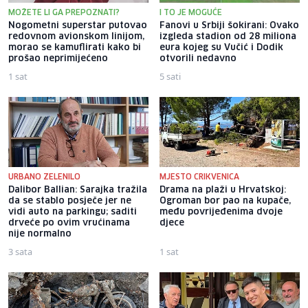
MOŽETE LI GA PREPOZNATI?
I TO JE MOGUĆE
Nogometni superstar putovao
Fanovi u Srbiji šokirani: Ovako
redovnom avionskom linijom,
izgleda stadion od 28 miliona
morao se kamuflirati kako bi
eura kojeg su Vučić i Dodik
prošao neprimijećeno
otvorili nedavno
1 sat
5 sati
URBANO ZELENILO
MJESTO CRIKVENICA
Dalibor Ballian: Sarajka tražila
Drama na plaži u Hrvatskoj:
da se stablo posječe jer ne
Ogroman bor pao na kupače,
vidi auto na parkingu; saditi
među povrijeđenima dvoje
drveće po ovim vrućinama
djece
nije normalno
3 sata
1 sat