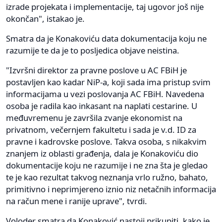
izrade projekata i implementacije, taj ugovor još nije
okončan", istakao je.
Smatra da je Konakoviću data dokumentacija koju ne
razumije te da je to posljedica objave neistina.
"Izvršni direktor za pravne poslove u AC FBiH je
postavljen kao kadar NiP-a, koji sada ima pristup svim
informacijama u vezi poslovanja AC FBiH. Navedena
osoba je radila kao inkasant na naplati cestarine. U
međuvremenu je završila zvanje ekonomist na
privatnom, večernjem fakultetu i sada je v.d. ID za
pravne i kadrovske poslove. Takva osoba, s nikakvim
znanjem iz oblasti građenja, dala je Konakoviću dio
dokumentacije koju ne razumije i ne zna šta je gledao
te je kao rezultat takvog neznanja vrlo ružno, bahato,
primitivno i neprimjereno iznio niz netačnih informacija
na račun mene i ranije uprave", tvrdi.
Voloder smatra da Konaković nastoji prikupiti, kako je