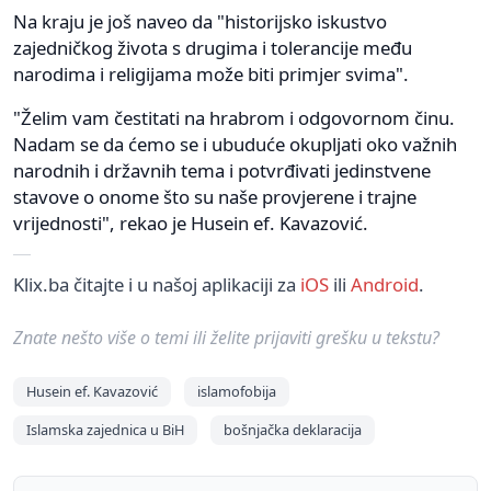
Na kraju je još naveo da "historijsko iskustvo
zajedničkog života s drugima i tolerancije među
narodima i religijama može biti primjer svima".
"Želim vam čestitati na hrabrom i odgovornom činu.
Nadam se da ćemo se i ubuduće okupljati oko važnih
narodnih i državnih tema i potvrđivati jedinstvene
stavove o onome što su naše provjerene i trajne
vrijednosti", rekao je Husein ef. Kavazović.
Klix.ba čitajte i u našoj aplikaciji za
iOS
ili
Android
.
Znate nešto više o temi ili želite prijaviti grešku u tekstu?
Husein ef. Kavazović
islamofobija
Islamska zajednica u BiH
bošnjačka deklaracija