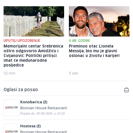
UPUTILI UPOZORENJE
U 68. GODINI
Memorijalni centar Srebrenica
Preminuo otac Lionela
oštro odgovorio Amidžiću i
Messija, bio mu je glavni
Cvijanović: Politički pritisci
oslonac u životu i karijeri
imat će međunarodne
posljedice
52 min
5 sati
Oglasi za posao
Konobarica (ž)
Bosnian House Restaurant
Prijava do: 20.08.2026. u 23:59
Hostesa (ž)
Bosnian House Restaurant