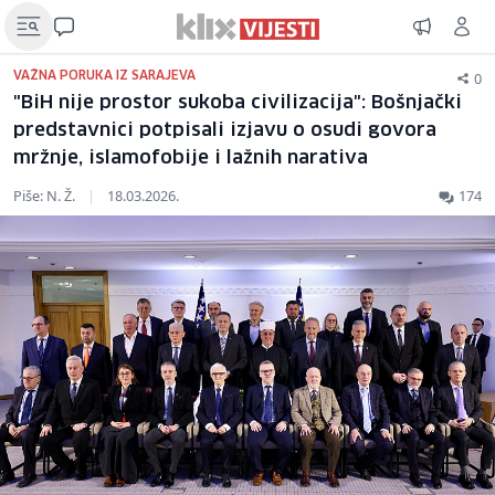
0
VAŽNA PORUKA IZ SARAJEVA
"BiH nije prostor sukoba civilizacija": Bošnjački
predstavnici potpisali izjavu o osudi govora
mržnje, islamofobije i lažnih narativa
Piše: N. Ž.
|
18.03.2026.
174