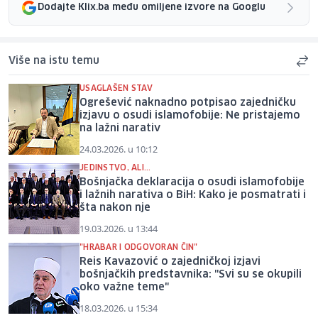
Dodajte Klix.ba među omiljene izvore na Googlu
Više na istu temu
USAGLAŠEN STAV
Ogrešević naknadno potpisao zajedničku
izjavu o osudi islamofobije: Ne pristajemo
na lažni narativ
24.03.2026. u 10:12
JEDINSTVO, ALI...
Bošnjačka deklaracija o osudi islamofobije
i lažnih narativa o BiH: Kako je posmatrati i
šta nakon nje
19.03.2026. u 13:44
"HRABAR I ODGOVORAN ČIN"
Reis Kavazović o zajedničkoj izjavi
bošnjačkih predstavnika: "Svi su se okupili
oko važne teme"
18.03.2026. u 15:34