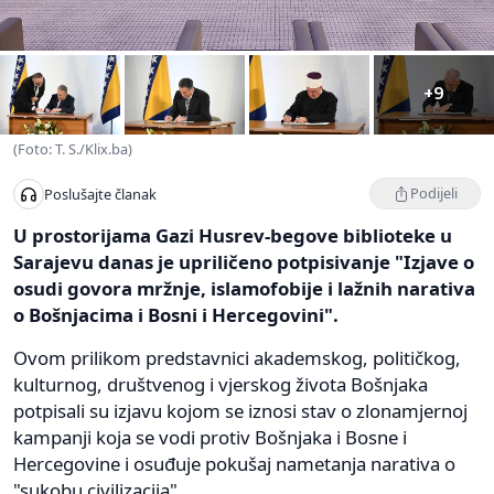
+9
(Foto: T. S./Klix.ba)
Podijeli
Poslušajte članak
U prostorijama Gazi Husrev-begove biblioteke u
Sarajevu danas je upriličeno potpisivanje "Izjave o
osudi govora mržnje, islamofobije i lažnih narativa
o Bošnjacima i Bosni i Hercegovini".
Ovom prilikom predstavnici akademskog, političkog,
kulturnog, društvenog i vjerskog života Bošnjaka
potpisali su izjavu kojom se iznosi stav o zlonamjernoj
kampanji koja se vodi protiv Bošnjaka i Bosne i
Hercegovine i osuđuje pokušaj nametanja narativa o
"sukobu civilizacija".