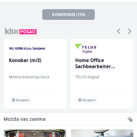
KOMENTARI (174)
Konobar (m/ž)
Home Office
Sachbearbeiter
(m/w/d) für einen
Mesna Industrija Gora
TELUS Digital
bekannten deutschen
Energieversorger
Sarajevo
Sarajevo
Možda vas zanima