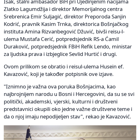
Isak, stalni ambasador BiH pri Ujedinjenim nacijama
Zlatko Lagumdžija i direktor Memorijalnog centra
Srebrenica Emir Suljagić, direktor Preporoda Sanjin
Kodrić, pravnik Kasim Trnka, direktorica Bošnjačkog
instituta Amina Rizvanbegović Džuvić, bivši reisu-l-
ulema Mustafa Cerić, potpredsjednik RS-a Ćamil
Duraković, potpredsjednik FBiH Refik Lendo, ministar
za ljudska prava i izbjeglice Sevlid Hurtić i drugi.
Ovom prilikom se obratio i reisul-ulema Husein ef.
Kavazović, koji je također potpisnik ove izjave.
"Iznimno je važna ova poruka Bošnjacima, kao
najbrojnijem narodu u Bosni i Hercegovini, da su se svi
politički, akademski, vjerski, kulturni i društveni
predstavnici okupili oko jedne važne društvene teme i
da o njoj imaju nepodijeljen stav", rekao je Kavazović.