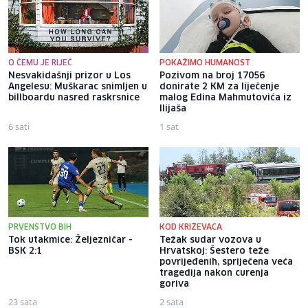
O ČEMU JE RIJEČ
POKAŽIMO HUMANOST
Nesvakidašnji prizor u Los
Pozivom na broj 17056
Angelesu: Muškarac snimljen u
donirate 2 KM za liječenje
billboardu nasred raskrsnice
malog Edina Mahmutovića iz
Ilijaša
6 sati
1 sat
PRVENSTVO BIH
KOD KRIŽEVACA
Tok utakmice: Željezničar -
Težak sudar vozova u
BSK 2:1
Hrvatskoj: Šestero teže
povrijeđenih, spriječena veća
tragedija nakon curenja
goriva
23 sata
2 sata