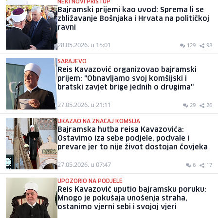
NEKI NOVI PRISTUP
Bajramski prijemi kao uvod: Sprema li se
zbližavanje Bošnjaka i Hrvata na političkoj
ravni
28.05.2026. u 15:01
129
98
SARAJEVO
Reis Kavazović organizovao bajramski
prijem: "Obnavljamo svoj komšijski i
bratski zavjet brige jednih o drugima"
27.05.2026. u 21:11
29
26
UKAZAO NA ZNAČAJ KOMŠIJA
Bajramska hutba reisa Kavazovića:
Ostavimo iza sebe podjele, podvale i
prevare jer to nije život dostojan čovjeka
27.05.2026. u 07:47
6
17
UPOZORIO NA PODJELE
Reis Kavazović uputio bajramsku poruku:
Mnogo je pokušaja unošenja straha,
ostanimo vjerni sebi i svojoj vjeri