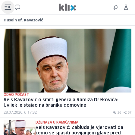
Husein ef. Kavazović
ODAO POČAST
Reis Kavazović o smrti generala Ramiza Drekovića:
Uvijek je stajao na braniku domovine
28.07.2026. u 17:32
26
57
DŽENAZA U KAMIČANIMA
Reis Kavazović: Zabluda je vjerovati da
ćemo se spasiti povijanjem glave pred