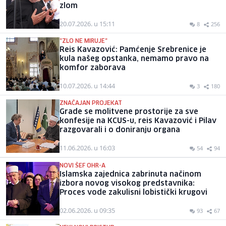
zlom
20.07.2026. u 15:11
8
256
"ZLO NE MIRUJE"
Reis Kavazović: Pamćenje Srebrenice je
kula našeg opstanka, nemamo pravo na
komfor zaborava
10.07.2026. u 14:44
3
180
ZNAČAJAN PROJEKAT
Grade se molitvene prostorije za sve
konfesije na KCUS-u, reis Kavazović i Pilav
razgovarali i o doniranju organa
11.06.2026. u 16:03
54
94
NOVI ŠEF OHR-A
Islamska zajednica zabrinuta načinom
izbora novog visokog predstavnika:
Proces vode zakulisni lobistički krugovi
02.06.2026. u 09:35
93
67