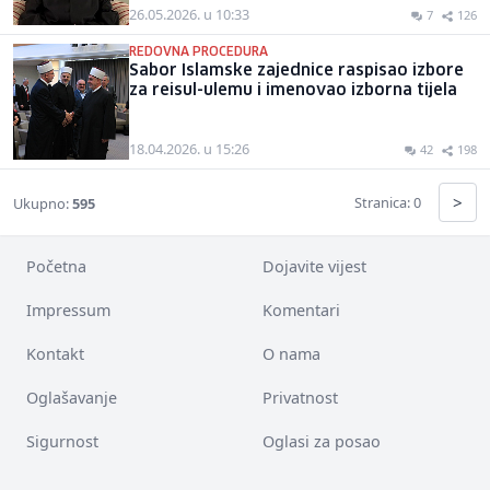
26.05.2026. u 10:33
7
126
REDOVNA PROCEDURA
Sabor Islamske zajednice raspisao izbore
za reisul-ulemu i imenovao izborna tijela
18.04.2026. u 15:26
42
198
>
Stranica: 0
Ukupno:
595
Početna
Dojavite vijest
Impressum
Komentari
Kontakt
O nama
Oglašavanje
Privatnost
Sigurnost
Oglasi za posao