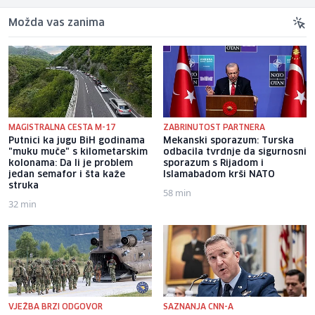
Možda vas zanima
MAGISTRALNA CESTA M-17
ZABRINUTOST PARTNERA
Putnici ka jugu BiH godinama
Mekanski sporazum: Turska
"muku muče" s kilometarskim
odbacila tvrdnje da sigurnosni
kolonama: Da li je problem
sporazum s Rijadom i
jedan semafor i šta kaže
Islamabadom krši NATO
struka
58 min
32 min
VJEŽBA BRZI ODGOVOR
SAZNANJA CNN-A