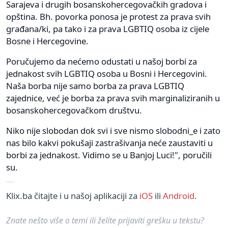
Sarajeva i drugih bosanskohercegovačkih gradova i
opština. Bh. povorka ponosa je protest za prava svih
građana/ki, pa tako i za prava LGBTIQ osoba iz cijele
Bosne i Hercegovine.
Poručujemo da nećemo odustati u našoj borbi za
jednakost svih LGBTIQ osoba u Bosni i Hercegovini.
Naša borba nije samo borba za prava LGBTIQ
zajednice, već je borba za prava svih marginaliziranih u
bosanskohercegovačkom društvu.
Niko nije slobodan dok svi i sve nismo slobodni_e i zato
nas bilo kakvi pokušaji zastrašivanja neće zaustaviti u
borbi za jednakost. Vidimo se u Banjoj Luci!", poručili
su.
Klix.ba čitajte i u našoj aplikaciji za
iOS
ili
Android
.
Znate nešto više o temi ili želite prijaviti grešku u tekstu?