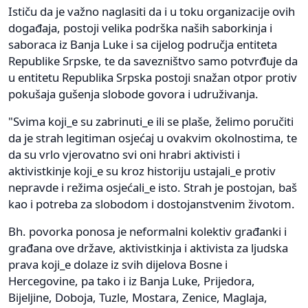
Ističu da je važno naglasiti da i u toku organizacije ovih
događaja, postoji velika podrška naših saborkinja i
saboraca iz Banja Luke i sa cijelog područja entiteta
Republike Srpske, te da savezništvo samo potvrđuje da
u entitetu Republika Srpska postoji snažan otpor protiv
pokušaja gušenja slobode govora i udruživanja.
"Svima koji_e su zabrinuti_e ili se plaše, želimo poručiti
da je strah legitiman osjećaj u ovakvim okolnostima, te
da su vrlo vjerovatno svi oni hrabri aktivisti i
aktivistkinje koji_e su kroz historiju ustajali_e protiv
nepravde i režima osjećali_e isto. Strah je postojan, baš
kao i potreba za slobodom i dostojanstvenim životom.
Bh. povorka ponosa je neformalni kolektiv građanki i
građana ove države, aktivistkinja i aktivista za ljudska
prava koji_e dolaze iz svih dijelova Bosne i
Hercegovine, pa tako i iz Banja Luke, Prijedora,
Bijeljine, Doboja, Tuzle, Mostara, Zenice, Maglaja,