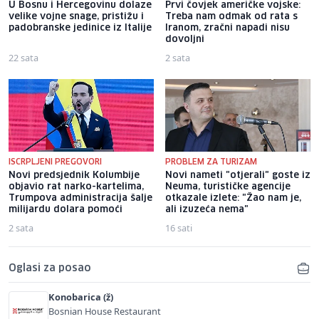
U Bosnu i Hercegovinu dolaze
Prvi čovjek američke vojske:
velike vojne snage, pristižu i
Treba nam odmak od rata s
padobranske jedinice iz Italije
Iranom, zračni napadi nisu
dovoljni
22 sata
2 sata
ISCRPLJENI PREGOVORI
PROBLEM ZA TURIZAM
Novi predsjednik Kolumbije
Novi nameti "otjerali" goste iz
objavio rat narko-kartelima,
Neuma, turističke agencije
Trumpova administracija šalje
otkazale izlete: "Žao nam je,
milijardu dolara pomoći
ali izuzeća nema"
2 sata
16 sati
Oglasi za posao
Konobarica (ž)
Bosnian House Restaurant