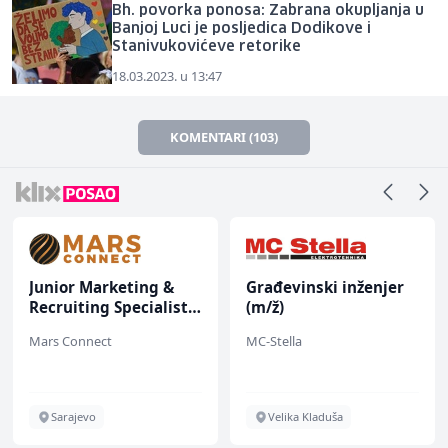
Bh. povorka ponosa: Zabrana okupljanja u
Banjoj Luci je posljedica Dodikove i
Stanivukovićeve retorike
18.03.2023. u 13:47
KOMENTARI (103)
Junior Marketing &
Građevinski inženjer
Recruiting Specialist
(m/ž)
(m/ž)
Mars Connect
MC-Stella
Sarajevo
Velika Kladuša