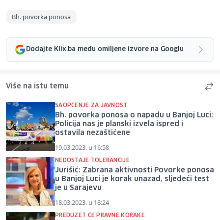
Bh. povorka ponosa
Dodajte Klix.ba među omiljene izvore na Googlu
Više na istu temu
SAOPĆENJE ZA JAVNOST
Bh. povorka ponosa o napadu u Banjoj Luci:
Policija nas je planski izvela ispred i
ostavila nezaštićene
19.03.2023. u 16:58
NEDOSTAJE TOLERANCIJE
Jurišić: Zabrana aktivnosti Povorke ponosa
u Banjoj Luci je korak unazad, sljedeći test
je u Sarajevu
18.03.2023. u 18:24
PREDUZET ĆE PRAVNE KORAKE