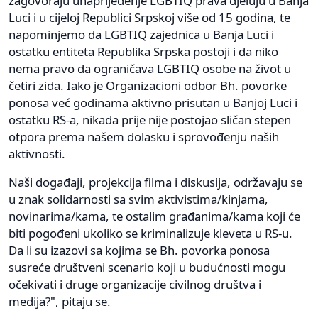
zagovoraju unaprijeđenje LGBTIQ prava djeluju u Banja
Luci i u cijeloj Republici Srpskoj više od 15 godina, te
napominjemo da LGBTIQ zajednica u Banja Luci i
ostatku entiteta Republika Srpska postoji i da niko
nema pravo da ograničava LGBTIQ osobe na život u
četiri zida. Iako je Organizacioni odbor Bh. povorke
ponosa već godinama aktivno prisutan u Banjoj Luci i
ostatku RS-a, nikada prije nije postojao sličan stepen
otpora prema našem dolasku i sprovođenju naših
aktivnosti.
Naši događaji, projekcija filma i diskusija, održavaju se
u znak solidarnosti sa svim aktivistima/kinjama,
novinarima/kama, te ostalim građanima/kama koji će
biti pogođeni ukoliko se kriminalizuje kleveta u RS-u.
Da li su izazovi sa kojima se Bh. povorka ponosa
susreće društveni scenario koji u budućnosti mogu
očekivati i druge organizacije civilnog društva i
medija?", pitaju se.