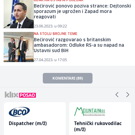
UDAR NA USTAVNI POREDAK
Bećirović ponovo poziva strance: Dejtonski
sporazum je ugrožen i Zapad mora
reagovati
23.06.2023. u 09:22
NA STOLU BROJNE TEME
Bećirović razgovarao s britanskim
ambasadorom: Odluke RS-a su napad na
Ustavni sud BiH
27.04.2023. u 17:05
KOMENTARI (89)
Dispatcher (m/ž)
Tehnički rukovodilac
(m/ž)