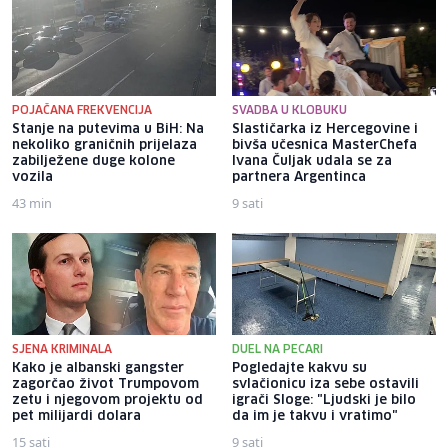
POJAČANA FREKVENCIJA
SVADBA U KLOBUKU
Stanje na putevima u BiH: Na
Slastičarka iz Hercegovine i
nekoliko graničnih prijelaza
bivša učesnica MasterChefa
zabilježene duge kolone
Ivana Čuljak udala se za
vozila
partnera Argentinca
43 min
9 sati
SJENA KRIMINALA
DUEL NA PECARI
Kako je albanski gangster
Pogledajte kakvu su
zagorčao život Trumpovom
svlačionicu iza sebe ostavili
zetu i njegovom projektu od
igrači Sloge: "Ljudski je bilo
pet milijardi dolara
da im je takvu i vratimo"
15 sati
9 sati