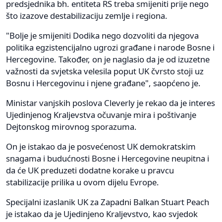
predsjednika bh. entiteta RS treba smijeniti prije nego
što izazove destabilizaciju zemlje i regiona.
"Bolje je smijeniti Dodika nego dozvoliti da njegova
politika egzistencijalno ugrozi građane i narode Bosne i
Hercegovine. Također, on je naglasio da je od izuzetne
važnosti da svjetska velesila poput UK čvrsto stoji uz
Bosnu i Hercegovinu i njene građane", saopćeno je.
Ministar vanjskih poslova Cleverly je rekao da je interes
Ujedinjenog Kraljevstva očuvanje mira i poštivanje
Dejtonskog mirovnog sporazuma.
On je istakao da je posvećenost UK demokratskim
snagama i budućnosti Bosne i Hercegovine neupitna i
da će UK preduzeti dodatne korake u pravcu
stabilizacije prilika u ovom dijelu Evrope.
Specijalni izaslanik UK za Zapadni Balkan Stuart Peach
je istakao da je Ujedinjeno Kraljevstvo, kao svjedok