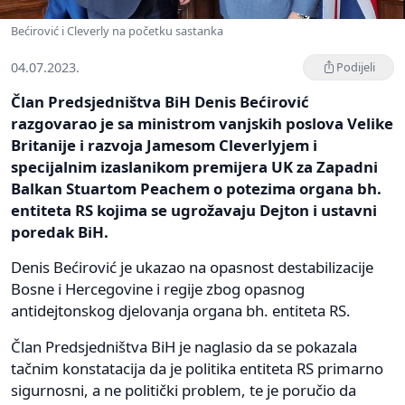
Bećirović i Cleverly na početku sastanka
04.07.2023.
Podijeli
Član Predsjedništva BiH Denis Bećirović
razgovarao je sa ministrom vanjskih poslova Velike
Britanije i razvoja Jamesom Cleverlyjem i
specijalnim izaslanikom premijera UK za Zapadni
Balkan Stuartom Peachem o potezima organa bh.
entiteta RS kojima se ugrožavaju Dejton i ustavni
poredak BiH.
Denis Bećirović je ukazao na opasnost destabilizacije
Bosne i Hercegovine i regije zbog opasnog
antidejtonskog djelovanja organa bh. entiteta RS.
Član Predsjedništva BiH je naglasio da se pokazala
tačnim konstatacija da je politika entiteta RS primarno
sigurnosni, a ne politički problem, te je poručio da