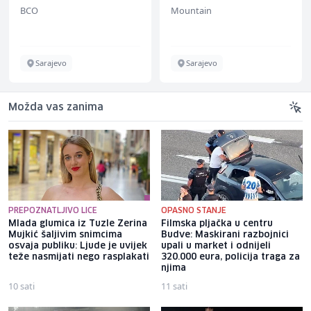
BCO
Mountain
Sarajevo
Sarajevo
Možda vas zanima
PREPOZNATLJIVO LICE
OPASNO STANJE
Mlada glumica iz Tuzle Zerina
Filmska pljačka u centru
Mujkić šaljivim snimcima
Budve: Maskirani razbojnici
osvaja publiku: Ljude je uvijek
upali u market i odnijeli
teže nasmijati nego rasplakati
320.000 eura, policija traga za
njima
10 sati
11 sati