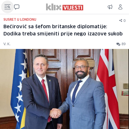
0
SUSRET U LONDONU
Bećirović sa šefom britanske diplomatije:
Dodika treba smijeniti prije nego izazove sukob
V. K.
89