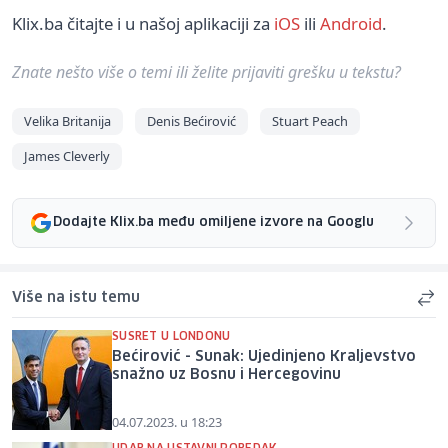
Klix.ba čitajte i u našoj aplikaciji za
iOS
ili
Android
.
Znate nešto više o temi ili želite prijaviti grešku u tekstu?
Velika Britanija
Denis Bećirović
Stuart Peach
James Cleverly
Dodajte Klix.ba među omiljene izvore na Googlu
Više na istu temu
SUSRET U LONDONU
Bećirović - Sunak: Ujedinjeno Kraljevstvo
snažno uz Bosnu i Hercegovinu
04.07.2023. u 18:23