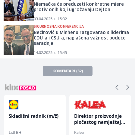
Njemačka će preduzeti konkretne mjere
protiv onih koji ugrožavaju Dejton
03.04.2025. u 15:32
SIGURNOSNA KONFERENCIJA
Bećirović u Minhenu razgovarao s liderima
CDU-a i CSU-a, naglašena važnost buduće
saradnje
14.02.2025. u 15:45
KOMENTARI (32)
Skladišni radnik (m/ž)
Direktor proizvodnje
pločastog namještaja
(m/ž)
Lidl BH
Kalea