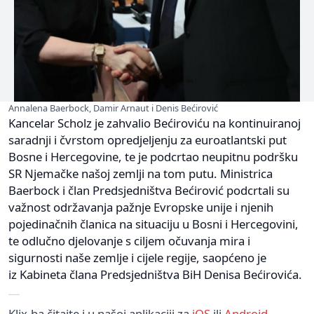
Annalena Baerbock, Damir Arnaut i Denis Bećirović
Kancelar Scholz je zahvalio Bećiroviću na kontinuiranoj
saradnji i čvrstom opredjeljenju za euroatlantski put
Bosne i Hercegovine, te je podcrtao neupitnu podršku
SR Njemačke našoj zemlji na tom putu. Ministrica
Baerbock i član Predsjedništva Bećirović podcrtali su
važnost održavanja pažnje Evropske unije i njenih
pojedinačnih članica na situaciju u Bosni i Hercegovini,
te odlučno djelovanje s ciljem očuvanja mira i
sigurnosti naše zemlje i cijele regije, saopćeno je
iz Kabineta člana Predsjedništva BiH Denisa Bećirovića.
Klix.ba čitajte i u našoj aplikaciji za
iOS
ili
Android
.