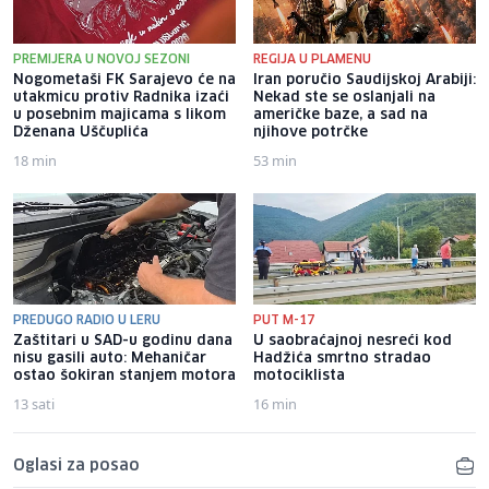
PREMIJERA U NOVOJ SEZONI
REGIJA U PLAMENU
Nogometaši FK Sarajevo će na
Iran poručio Saudijskoj Arabiji:
utakmicu protiv Radnika izaći
Nekad ste se oslanjali na
u posebnim majicama s likom
američke baze, a sad na
Dženana Uščuplića
njihove potrčke
18 min
53 min
PREDUGO RADIO U LERU
PUT M-17
Zaštitari u SAD-u godinu dana
U saobraćajnoj nesreći kod
nisu gasili auto: Mehaničar
Hadžića smrtno stradao
ostao šokiran stanjem motora
motociklista
13 sati
16 min
Oglasi za posao