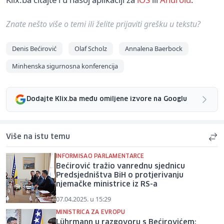
Znate nešto više o temi ili želite prijaviti grešku u tekstu?
Denis Bećirović
Olaf Scholz
Annalena Baerbock
Minhenska sigurnosna konferencija
Dodajte Klix.ba među omiljene izvore na Googlu
Više na istu temu
INFORMISAO PARLAMENTARCE
Bećirović tražio vanrednu sjednicu
Predsjedništva BiH o protjerivanju
njemačke ministrice iz RS-a
07.04.2025. u 15:29
MINISTRICA ZA EVROPU
Lührmann u razgovoru s Bećirovićem: