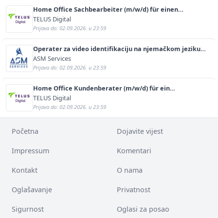
Home Office Sachbearbeiter (m/w/d) für einen
bekannten deutschen Energieversorger
TELUS Digital
Prijava do: 02.09.2026. u 23:59
Operater za video identifikaciju na njemačkom jeziku
(m/ž)
ASM Services
Prijava do: 02.09.2026. u 23:59
Home Office Kundenberater (m/w/d) für ein
renommiertes Schuhunternehmen
TELUS Digital
Prijava do: 02.09.2026. u 23:59
Početna
Dojavite vijest
Impressum
Komentari
Kontakt
O nama
Oglašavanje
Privatnost
Sigurnost
Oglasi za posao