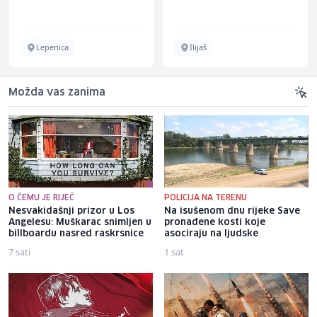
Lepenica
Ilijaš
Možda vas zanima
O ČEMU JE RIJEČ
POLICIJA NA TERENU
Nesvakidašnji prizor u Los
Na isušenom dnu rijeke Save
Angelesu: Muškarac snimljen u
pronađene kosti koje
billboardu nasred raskrsnice
asociraju na ljudske
7 sati
1 sat