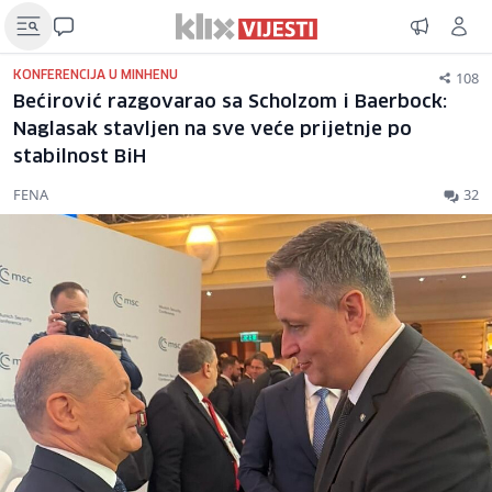
108
KONFERENCIJA U MINHENU
Bećirović razgovarao sa Scholzom i Baerbock:
Naglasak stavljen na sve veće prijetnje po
stabilnost BiH
FENA
32