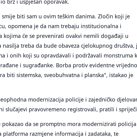
io brz i uspješan oporavak.
e smije biti sam u ovim teškim danima. Zločin koji je
cu, opomena je da nam trebaju institucionalna i
 kojima će se prevenirati ovakvi nemili događaji u
a nasilja treba da bude obaveza cjelokupnog društva, j
a i onih koji su opravdavali i podržavali monstruma k
građane i sugrađanke. Borba protiv evidentne vrijedn
ra biti sistemska, sveobuhvatna i planska", istakao je
eophodna modernizacija policije i zajedničko djelova
ni slučajevi pravovremeno registrovali, pratili i spriječil
je pokazao da se promptno mora modernizirati policija 
na platforma razmjene informacija i zadataka, te