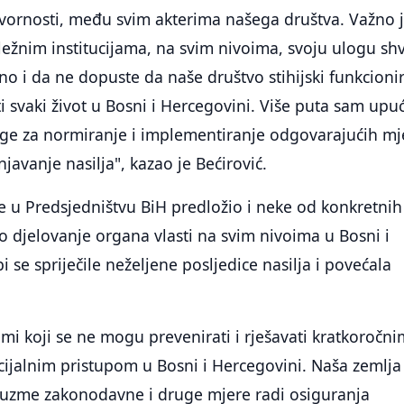
ornosti, među svim akterima našega društva. Važno 
ležnim institucijama, na svim nivoima, svoju ulogu sh
no i da ne dopuste da naše društvo stihijski funkcionir
i svaki život u Bosni i Hercegovini. Više puta sam upu
oge za normiranje i implementiranje odgovarajućih mj
njavanje nasilja", kazao je Bećirović.
je u Predsjedništvu BiH predložio i neke od konkretnih
o djelovanje organa vlasti na svim nivoima u Bosni i
 se spriječile neželjene posljedice nasilja i povećala
mi koji se ne mogu prevenirati i rješavati kratkoročn
ijalnim pristupom u Bosni i Hercegovini. Naša zemlja
uzme zakonodavne i druge mjere radi osiguranja