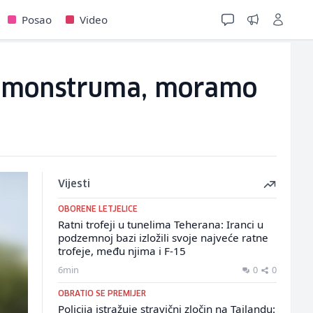
Posao
Video
ali monstruma, moramo
Vijesti
OBORENE LETJELICE
Ratni trofeji u tunelima Teherana: Iranci u
podzemnoj bazi izložili svoje najveće ratne
trofeje, među njima i F-15
6min
0
0
OBRATIO SE PREMIJER
Policija istražuje stravični zločin na Tajlandu: