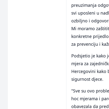
preuzimanja odgov
svi uposleni u nad
ozbiljno i odgovor
Mi moramo zaštitit
konkretne prijedl
za prevenciju i kaž
Podsjetio je kako 
mjera za zajedničk
Hercegovini kako bi
sigurnost djece.
"Sve su ovo proble
hoc mjerama i parc
obavezala da pred