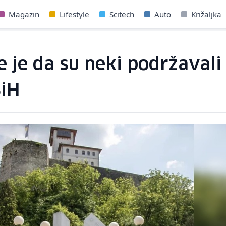
Magazin
Lifestyle
Scitech
Auto
Križaljka
će je da su neki podržav
BiH