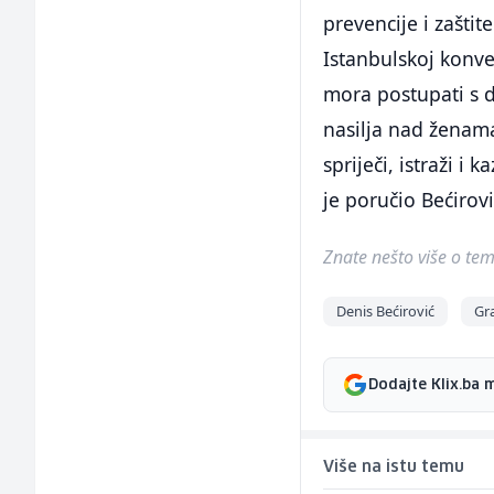
prevencije i zaštit
Istanbulskoj konven
mora postupati s 
nasilja nad ženam
spriječi, istraži 
je poručio Bećirovi
Znate nešto više o temi 
Denis Bećirović
Gr
Dodajte Klix.ba 
Više na istu temu