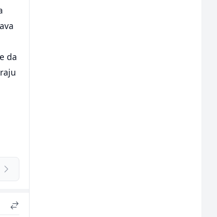
a
žava
e da
kraju