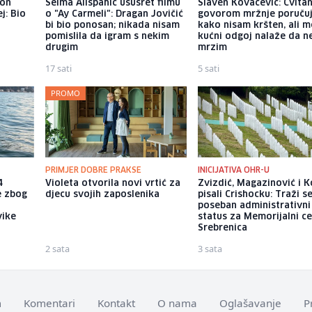
kon
Selma Alispahić ususret filmu
Slaven Kovačević: Cvita
j: Bio
o "Ay Carmeli": Dragan Jovičić
govorom mržnje poruču
bi bio ponosan; nikada nisam
kako nisam kršten, ali m
pomislila da igram s nekim
kućni odgoj nalaže da n
drugim
mrzim
17 sati
5 sati
PROMO
PRIMJER DOBRE PRAKSE
INICIJATIVA OHR-U
4
Violeta otvorila novi vrtić za
Zvizdić, Magazinović i K
e zbog
djecu svojih zaposlenika
pisali Crishocku: Traži s
a
poseban administrativni
vike
status za Memorijalni c
Srebrenica
2 sata
3 sata
m
Komentari
Kontakt
O nama
Oglašavanje
P