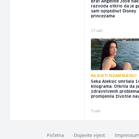
Brat Angeline Jolie na
razvoda otkrio da je ge
sam opsjednut Disney
princezama
17 sati
NA DIJETI SEDAM MJESECI
Seka Aleksić smršala 1
kilograma: Otkrila da j
zdravstvenih problem
promijenila životne na
5 sati
Dojavite vijest
Impressu
Početna