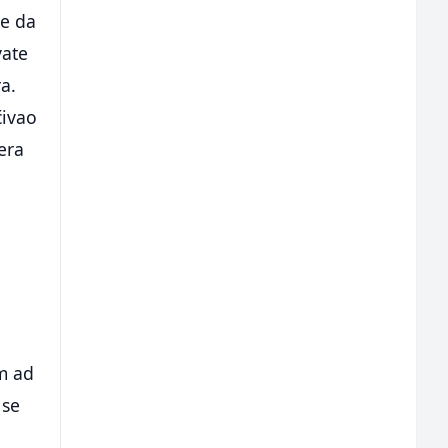
je da
vate
a.
ćivao
era
im ad
 se