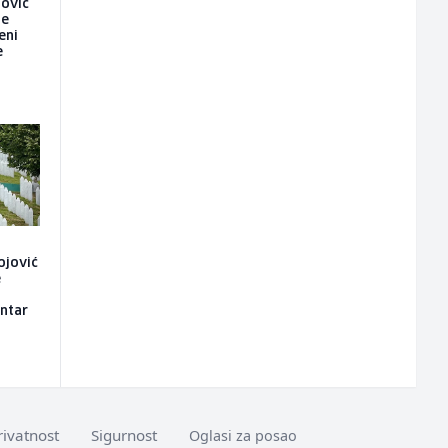
nović
je
eni
e
ojović
e
entar
rivatnost
Sigurnost
Oglasi za posao