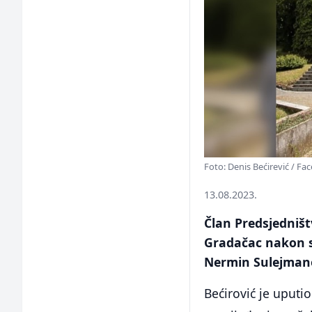
Foto: Denis Bećirević / F
13.08.2023.
Član Predsjedništ
Gradačac nakon s
Nermin Sulejmano
Bećirović je uputi