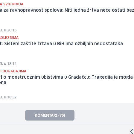
A SVIH NIVOA
a za ravnopravnost spolova: Niti jedna žrtva neće ostati be
3. u 20:15
ADLEŽNIMA
: Sistem zaštite žrtava u BiH ima ozbiljnih nedostataka
3. u 18:14
I DOGAĐAJIMA
H o monstruoznim ubistvima u Gradačcu: Tragedija je mogla 
ena
3. u 18:32
KOMENTARI (70)