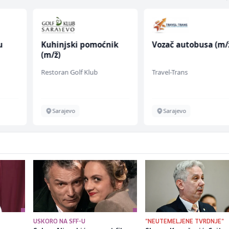
u
Kuhinjski pomoćnik
Vozač autobusa (m/
(m/ž)
 (m/
Restoran Golf Klub
Travel-Trans
Sarajevo
Sarajevo
USKORO NA SFF-U
"NEUTEMELJENE TVRDNJE"