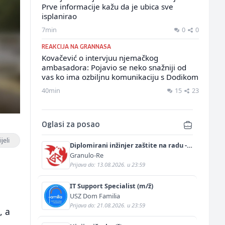
Prve informacije kažu da je ubica sve
isplanirao
7min
0
0
REAKCIJA NA GRANNASA
Kovačević o intervjuu njemačkog
ambasadora: Pojavio se neko snažniji od
vas ko ima ozbiljnu komunikaciju s Dodikom
40min
15
23
Oglasi za posao
jeli
Diplomirani inžinjer zaštite na radu -
Bachelor inžinjer sigurnosti i pomoći
Granulo-Re
(m/ž)
Prijava do: 13.08.2026. u 23:59
IT Support Specialist (m/ž)
USZ Dom Familia
Prijava do: 21.08.2026. u 23:59
, a