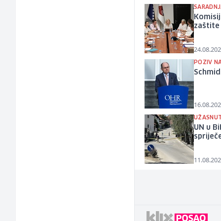
SARADNJ
Komisij
zaštite
24.08.202
POZIV N
Schmidt
16.08.202
UŽASNUT
UN u Bi
spriječ
11.08.202