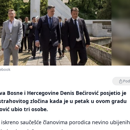
acebook
Podi
va Bosne i Hercegovine Denis Bećirović posjetio je
trahovitog zločina kada je u petak u ovom gradu
vić ubio tri osobe.
o iskreno saučešće članovima porodica nevino ubijenih