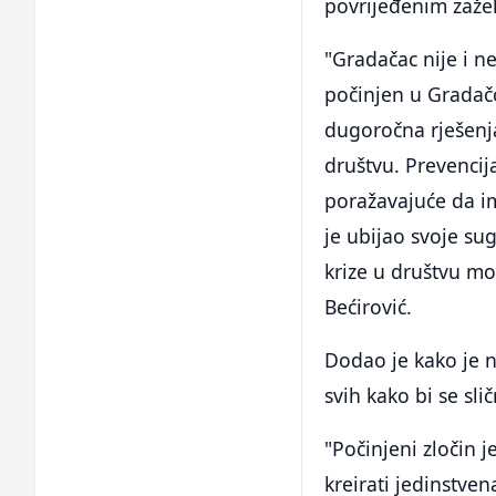
povrijeđenim zažel
"Gradačac nije i n
počinjen u Gradač
dugoročna rješenja
društvu. Prevencij
poražavajuće da im
je ubijao svoje su
krize u društvu mo
Bećirović.
Dodao je kako je n
svih kako bi se slič
"Počinjeni zločin 
kreirati jedinstve