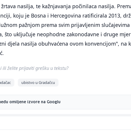
e žrtava nasilja, te kažnjavanja počinilaca nasilja. Prem
ciji, koju je Bosna i Hercegovina ratificirala 2013, dr
dužnom pažnjom prema svim prijavljenim slučajevima
a, što uključuje neophodne zakonodavne i druge mjer
i kazni djela nasilja obuhvaćena ovom konvencijom", na 
ć.
ili želite prijaviti grešku u tekstu?
adačac
ubistvo u Gradačcu
među omiljene izvore na Googlu