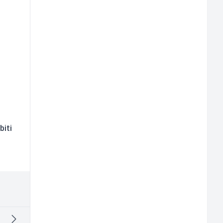
z
biti