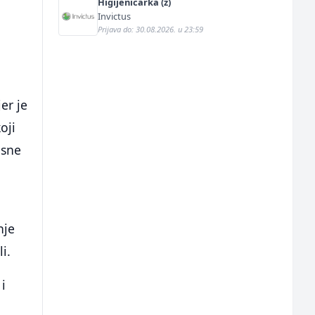
Higijeničarka (ž)
Invictus
Prijava do: 30.08.2026. u 23:59
er je
oji
osne
nje
i.
i