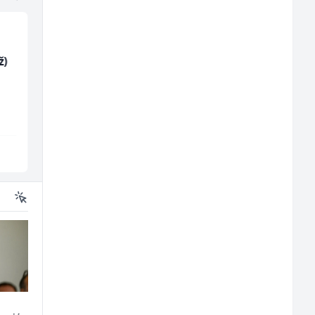
ž)
Sachbearbeiter in der
Tehnički rukovodilac
Schaltungsabteilung
(m/ž)
(m/w)
Servicepoint
Mountain
Sarajevo
Sarajevo