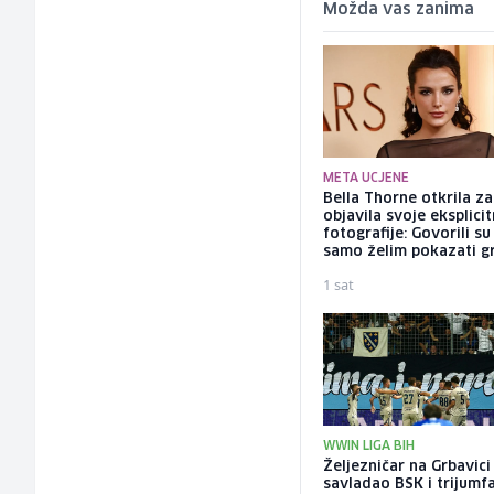
Možda vas zanima
META UCJENE
Bella Thorne otkrila za
objavila svoje eksplici
fotografije: Govorili su
samo želim pokazati g
1 sat
WWIN LIGA BIH
Željezničar na Grbavici
savladao BSK i trijumf