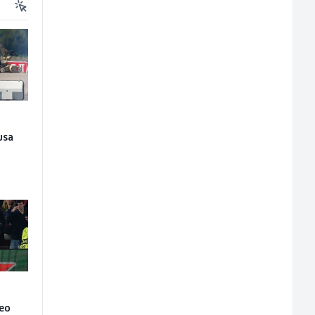
usa
veo