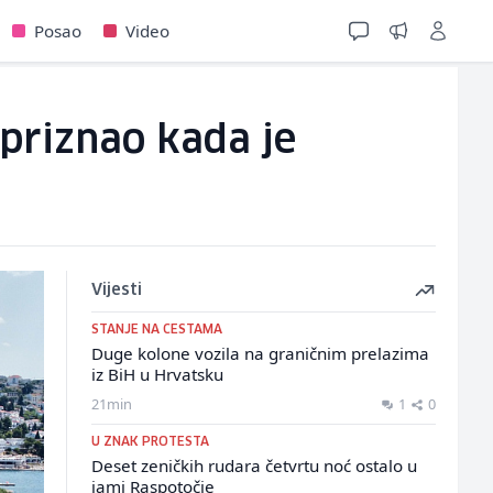
Posao
Video
priznao kada je
Vijesti
STANJE NA CESTAMA
Duge kolone vozila na graničnim prelazima
iz BiH u Hrvatsku
21min
1
0
U ZNAK PROTESTA
Deset zeničkih rudara četvrtu noć ostalo u
jami Raspotočje