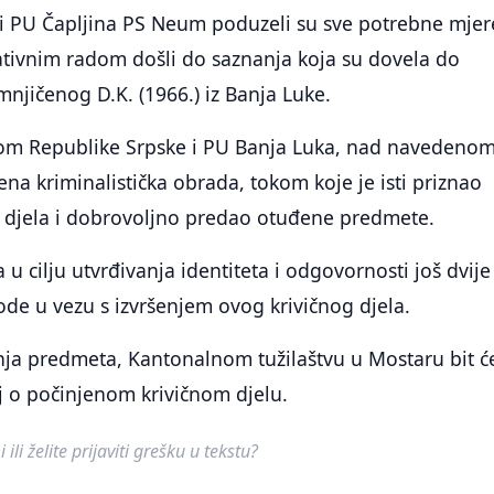
ici PU Čapljina PS Neum poduzeli su sve potrebne mjer
ativnim radom došli do saznanja koja su dovela do
mnjičenog D.K. (1966.) iz Banja Luke.
om Republike Srpske i PU Banja Luka, nad navedeno
a kriminalistička obrada, tokom koje je isti priznao
g djela i dobrovoljno predao otuđene predmete.
a u cilju utvrđivanja identiteta i odgovornosti još dvije
de u vezu s izvršenjem ovog krivičnog djela.
ja predmeta, Kantonalnom tužilaštvu u Mostaru bit ć
aj o počinjenom krivičnom djelu.
ili želite prijaviti grešku u tekstu?