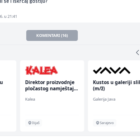
i se i iskrcaj gostiju?
6. u 21:41
KOMENTARI (16)
nu
Direktor proizvodnje
Kustos u galeriji sl
pločastog namještaja
(m/ž)
(m/ž)
Kalea
Galerija Java
Ilijaš
Sarajevo