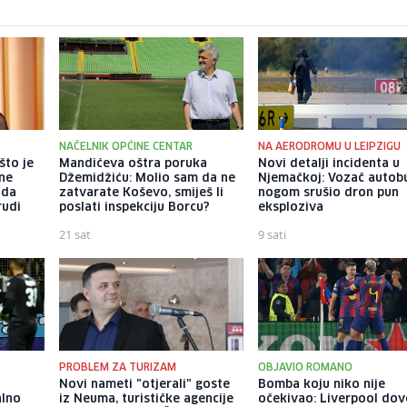
NAČELNIK OPĆINE CENTAR
NA AERODROMU U LEIPZIGU
što je
Mandićeva oštra poruka
Novi detalji incidenta u
tne
Džemidžiću: Molio sam da ne
Njemačkoj: Vozač autob
 da
zatvarate Koševo, smiješ li
nogom srušio dron pun
rudi
poslati inspekciju Borcu?
eksploziva
21 sat
9 sati
PROBLEM ZA TURIZAM
OBJAVIO ROMANO
Novi nameti "otjerali" goste
Bomba koju niko nije
alno
iz Neuma, turističke agencije
očekivao: Liverpool do