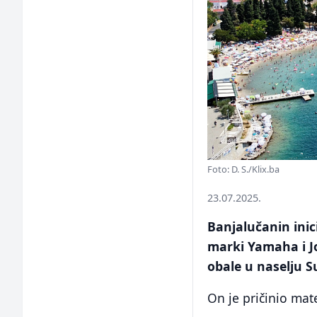
Foto: D. S./Klix.ba
23.07.2025.
Banjalučanin inic
marki Yamaha i Jo
obale u naselju 
On je pričinio mat