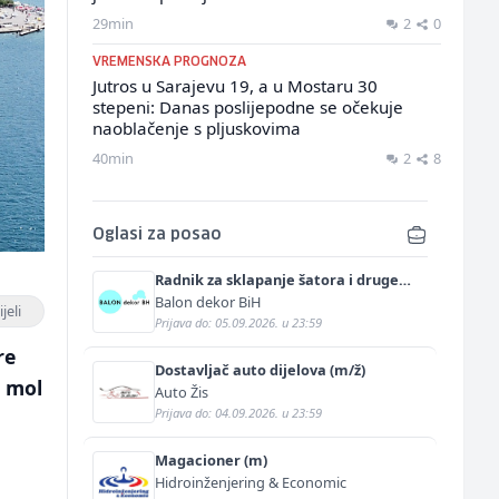
29min
2
0
VREMENSKA PROGNOZA
Jutros u Sarajevu 19, a u Mostaru 30
stepeni: Danas poslijepodne se očekuje
naoblačenje s pljuskovima
40min
2
8
Oglasi za posao
Radnik za sklapanje šatora i druge
prateće opreme (m/ž)
Balon dekor BiH
jeli
Prijava do: 05.09.2026. u 23:59
re
Dostavljač auto dijelova (m/ž)
i mol
Auto Žis
Prijava do: 04.09.2026. u 23:59
Magacioner (m)
Hidroinženjering & Economic