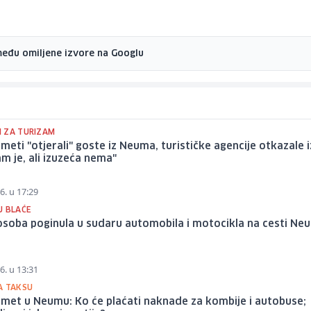
među omiljene izvore na Googlu
 ZA TURIZAM
meti "otjerali" goste iz Neuma, turističke agencije otkazale i
m je, ali izuzeća nema"
6. u 17:29
U BLAĆE
soba poginula u sudaru automobila i motocikla na cesti Ne
6. u 13:31
A TAKSU
met u Neumu: Ko će plaćati naknade za kombije i autobuse;