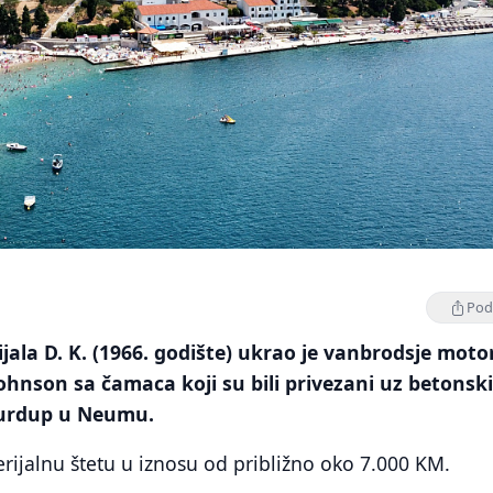
Podi
ijala D. K. (1966. godište) ukrao je vanbrodsje moto
hnson sa čamaca koji su bili privezani uz betonsk
Surdup u Neumu.
erijalnu štetu u iznosu od približno oko 7.000 KM.