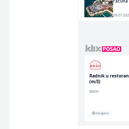
računa l
28.07.202
Asistent za
Radnik u restora
administraciju (m/ž)
(m/ž)
Ekopak
BASH
Sarajevo
Sarajevo