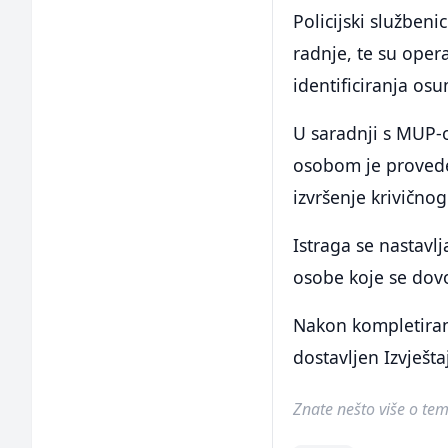
Policijski služben
radnje, te su oper
identificiranja osu
U saradnji s MUP-
osobom je proveden
izvršenje krivično
Istraga se nastavlj
osobe koje se dovo
Nakon kompletiran
dostavljen Izvješt
Znate nešto više o temi 