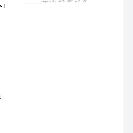
Prijava do: 28.08.2026. u 23:59
e i
m
e