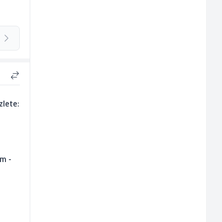
zlete:
um -