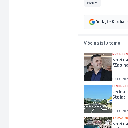
Neum
Dodajte Klix.ba 
Više na istu temu
PROBLEM
Novi na
"Žao na
07.08.202
U MJEST
Jedna o
Stolac
02.08.202
TAKSA N
Novi na