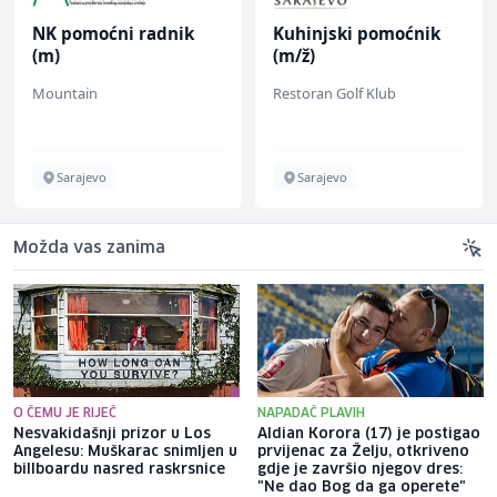
NK pomoćni radnik
Kuhinjski pomoćnik
(m)
(m/ž)
Mountain
Restoran Golf Klub
Sarajevo
Sarajevo
Možda vas zanima
O ČEMU JE RIJEČ
NAPADAČ PLAVIH
Nesvakidašnji prizor u Los
Aldian Korora (17) je postigao
Angelesu: Muškarac snimljen u
prvijenac za Želju, otkriveno
billboardu nasred raskrsnice
gdje je završio njegov dres:
"Ne dao Bog da ga operete"