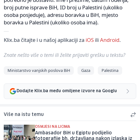
broj putne isprave BiH, ID broj u Palestini (ukoliko
osoba posjeduje), adresu boravka u BiH, mjesto
boravka u Palestini (ukoliko osoba ima).
Klix.ba čitajte i u našoj aplikaciji za
iOS
ili
Android
.
Znate nešto više o temi ili želite prijaviti grešku u tekstu?
Ministarstvo vanjskih poslova BiH
Gaza
Palestina
Dodajte Klix.ba među omiljene izvore na Googlu
Više na istu temu
OSMJESI NA LICIMA
Ambasador BiH u Egiptu podijelio
fotografije bh. državljana nakon izlaska iz