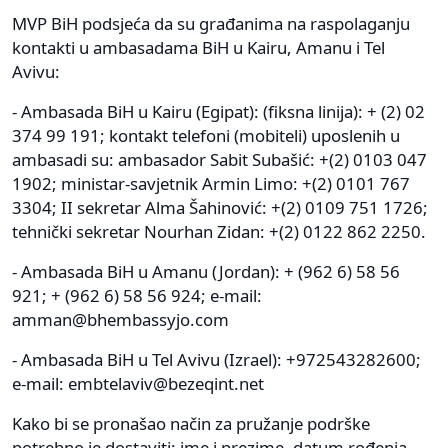
MVP BiH podsjeća da su građanima na raspolaganju
kontakti u ambasadama BiH u Kairu, Amanu i Tel
Avivu:
- Ambasada BiH u Kairu (Egipat): (fiksna linija): + (2) 02
374 99 191; kontakt telefoni (mobiteli) uposlenih u
ambasadi su: ambasador Sabit Subašić: +(2) 0103 047
1902; ministar-savjetnik Armin Limo: +(2) 0101 767
3304; II sekretar Alma Šahinović: +(2) 0109 751 1726;
tehnički sekretar Nourhan Zidan: +(2) 0122 862 2250.
- Ambasada BiH u Amanu (Jordan): + (962 6) 58 56
921; + (962 6) 58 56 924; e-mail:
amman@bhembassyjo.com
- Ambasada BiH u Tel Avivu (Izrael): +972543282600;
e-mail:
embtelaviv@bezeqint.net
Kako bi se pronašao način za pružanje podrške
potrebno je dostaviti: ime i prezime, datum rođenja,