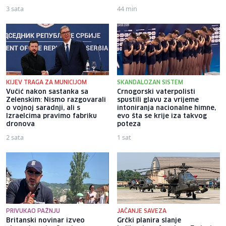
3 sata
44 min
KIJEV TRAGA ZA MUNICIJOM
SKANDALOZAN SISTEM
Vučić nakon sastanka sa
Crnogorski vaterpolisti
Zelenskim: Nismo razgovarali
spustili glavu za vrijeme
o vojnoj saradnji, ali s
intoniranja nacionalne himne,
Izraelcima pravimo fabriku
evo šta se krije iza takvog
dronova
poteza
2 sata
1 sat
PRIVUKAO PAŽNJU
JAČANJE SAVEZA
Britanski novinar izveo
Grčki planira slanje