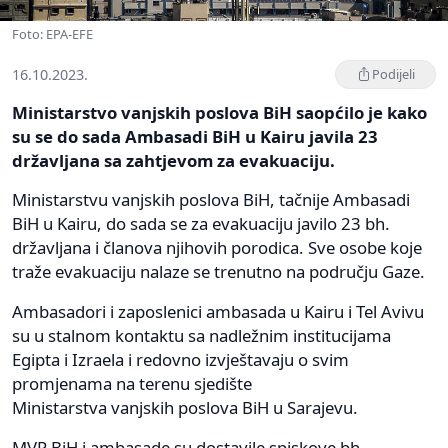
Foto: EPA-EFE
16.10.2023.
Podijeli
Ministarstvo vanjskih poslova BiH saopćilo je kako
su se do sada Ambasadi BiH u Kairu javila 23
državljana sa zahtjevom za evakuaciju.
Ministarstvu vanjskih poslova BiH, tačnije Ambasadi
BiH u Kairu, do sada se za evakuaciju javilo 23 bh.
državljana i članova njihovih porodica. Sve osobe koje
traže evakuaciju nalaze se trenutno na području Gaze.
Ambasadori i zaposlenici ambasada u Kairu i Tel Avivu
su u stalnom kontaktu sa nadležnim institucijama
Egipta i Izraela i redovno izvještavaju o svim
promjenama na terenu sjedište
Ministarstva vanjskih poslova BiH u Sarajevu.
MVP BiH i ambasade su dostavile spiskove bh.