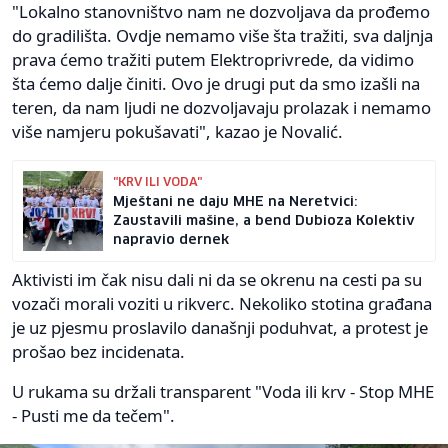
"Lokalno stanovništvo nam ne dozvoljava da prođemo
do gradilišta. Ovdje nemamo više šta tražiti, sva daljnja
prava ćemo tražiti putem Elektroprivrede, da vidimo
šta ćemo dalje činiti. Ovo je drugi put da smo izašli na
teren, da nam ljudi ne dozvoljavaju prolazak i nemamo
više namjeru pokušavati", kazao je Novalić.
"KRV ILI VODA"
Mještani ne daju MHE na Neretvici:
Zaustavili mašine, a bend Dubioza Kolektiv
napravio dernek
Aktivisti im čak nisu dali ni da se okrenu na cesti pa su
vozači morali voziti u rikverc. Nekoliko stotina građana
je uz pjesmu proslavilo današnji poduhvat, a protest je
prošao bez incidenata.
U rukama su držali transparent "Voda ili krv - Stop MHE
- Pusti me da tečem".