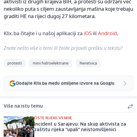
aktivisti iz drugih krajeva BiH, a protesti su održani već
nekoliko puta s ciljem zaustavljanja mašina koje trebaju
graditi HE na rijeci dugoj 27 kilometara.
Klix.ba čitajte i u našoj aplikaciji za
iOS
ili
Android
.
Znate nešto više o temi ili želite prijaviti grešku u tekstu?
protesti
mini hidroelektrane
Neretvica
Dodajte Klix.ba među omiljene izvore na Googlu
Više na istu temu
ČISTE RIJEKE VS MHE
Incident u Sarajevu: Na skup aktivista za
zaštitu rijeka "upali" neistomišljenici