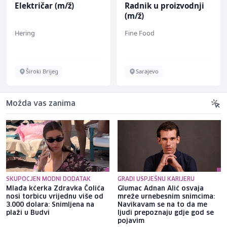
Električar (m/ž)
Radnik u proizvodnji
(m/ž)
Hering
Fine Food
Široki Brijeg
Sarajevo
Možda vas zanima
SKUPOCJEN MODNI DODATAK
GRADI USPJEŠNU KARIJERU
Mlađa kćerka Zdravka Čolića
Glumac Adnan Alić osvaja
nosi torbicu vrijednu više od
mreže urnebesnim snimcima:
3.000 dolara: Snimljena na
Navikavam se na to da me
plaži u Budvi
ljudi prepoznaju gdje god se
pojavim