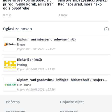
nove viruse koji ne postoje u
sam prefarba pješački prelaz:
prirodi: Veliki korak, ali i strah
Kad neće grad, mora neko
od zloupotrebe
9 min
3 sata
Oglasi za posao
Diplomirani inženjer građevine (m/ž)
Ergas
Prijava do: 23.08.2026. u 23:59
Električar (m/ž)
Hering
Prijava do: 04.09.2026. u 23:59
Diplomirani građevinski inžinjer - hidrotehnički smjer (m/
ž)
Fuel Boss
Prijava do: 20.08.2026. u 23:59
Početna
Dojavite vijest
Impressum
Komentari