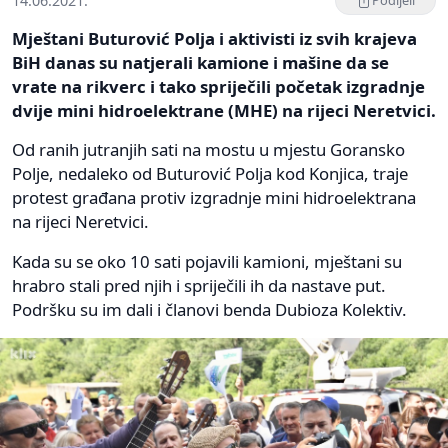
14.06.2021.
Podijeli
Mještani Buturović Polja i aktivisti iz svih krajeva
BiH danas su natjerali kamione i mašine da se
vrate na rikverc i tako spriječili početak izgradnje
dvije mini hidroelektrane (MHE) na rijeci Neretvici.
Od ranih jutranjih sati na mostu u mjestu Goransko
Polje, nedaleko od Buturović Polja kod Konjica, traje
protest građana protiv izgradnje mini hidroelektrana
na rijeci Neretvici.
Kada su se oko 10 sati pojavili kamioni, mještani su
hrabro stali pred njih i spriječili ih da nastave put.
Podršku su im dali i članovi benda Dubioza Kolektiv.