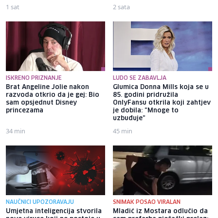
1 sat
2 sata
ISKRENO PRIZNANJE
LUDO SE ZABAVLJA
Brat Angeline Jolie nakon
Glumica Donna Mills koja se u
razvoda otkrio da je gej: Bio
85. godini pridružila
sam opsjednut Disney
OnlyFansu otkrila koji zahtjev
princezama
je dobila: "Mnoge to
uzbuđuje"
34 min
45 min
NAUČNICI UPOZORAVAJU
SNIMAK POSAO VIRALAN
Umjetna inteligencija stvorila
Mladić iz Mostara odlučio da