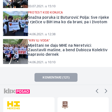
03.07.2021. u 15:10
PROTEST KOD KONJICA
Snažna poruka iz Buturović Polja: Sve rijeke
i rječice u BiH ima ko da brani, pa i životom
14.06.2021. u 12:38
"KRV ILI VODA"
Mještani ne daju MHE na Neretvici:
Zaustavili mašine, a bend Dubioza Kolektiv
napravio dernek
14.06.2021. u 10:10
KOMENTARI (121)