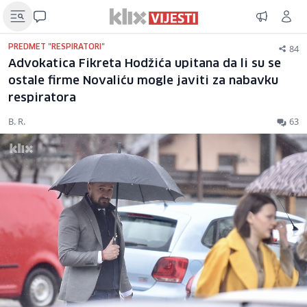
84
PREDMET "RESPIRATORI"
Advokatica Fikreta Hodžića upitana da li su se
ostale firme Novaliću mogle javiti za nabavku
respiratora
B. R.
63