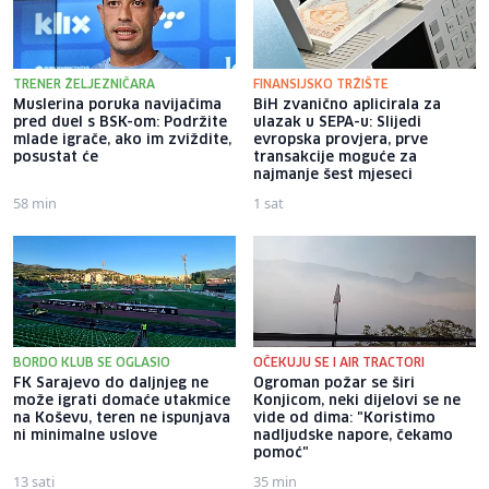
TRENER ŽELJEZNIČARA
FINANSIJSKO TRŽIŠTE
Muslerina poruka navijačima
BiH zvanično aplicirala za
pred duel s BSK-om: Podržite
ulazak u SEPA-u: Slijedi
mlade igrače, ako im zviždite,
evropska provjera, prve
posustat će
transakcije moguće za
najmanje šest mjeseci
58 min
1 sat
BORDO KLUB SE OGLASIO
OČEKUJU SE I AIR TRACTORI
FK Sarajevo do daljnjeg ne
Ogroman požar se širi
može igrati domaće utakmice
Konjicom, neki dijelovi se ne
na Koševu, teren ne ispunjava
vide od dima: "Koristimo
ni minimalne uslove
nadljudske napore, čekamo
pomoć"
13 sati
35 min