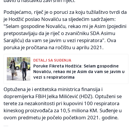
baviti u nastavku završnih riječi.
Podsjećamo, riječ je o poruci za koju tužilaštvo tvrdi da
je Hodžić poslao Novaliću sa sljedećim sadržajem:
"Selam gospodine Novaliću, rekao mi je Asim (pojedini
pretpostavljaju da je riječ o zvaničniku SDA Asimu
Sarajliću) da vam se javim u vezi respiratora". Ova
poruka je pročitana na ročištu u aprilu 2021.
DETALJ SA SUĐENJA
Poruke Fikreta Hodžića: Selam gospodine
Novaliću, rekao mi je Asim da vam se javim u
vezi s respiratorima
Optužena je i entitetska ministrica finansija i
dopremijerka FBiH Jelka Milićević (HDZ). Optuženi se
terete za nezakonitosti pri kupovini 100 respiratora
kineskog proizvođača za 10,5 miliona KM. Suđenje u
ovom predmetu je počelo početkom 2021. godine.