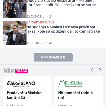
Vidović o slučaju Respiratori: Predmet
korišten u političke i predizborne svrhe
22.02.2023. u 14:21
NA ZAHTJEV SUDIJE
Na suđenju Novaliću i ostalim pročitani
iskazi koje su optuženi dali tokom istrage
11.01.2023. u 15:47
KOMENTARI (63)
Prodavač u školskoj
NK pomoćni radnik
kantini (ž)
(m)
Slatko i Slano
Mountain