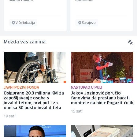
Više lokacija
Sarajevo
Možda vas zanima
JAVNI POZIVI FONDA
NASTUPAO U PULI
Osigurano 20,3 miliona KM za
Jakov Jozinović poručio
zapošljavanje osoba s
fanovima da prestanu bacati
invaliditetom, prvi put i za
mobitele na binu: Pogazit ću ih
one sa 50 posto invaliditeta
15 sati
19 sati