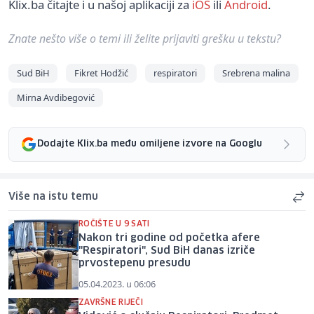
Klix.ba čitajte i u našoj aplikaciji za
iOS
ili
Android
.
Znate nešto više o temi ili želite prijaviti grešku u tekstu?
Sud BiH
Fikret Hodžić
respiratori
Srebrena malina
Mirna Avdibegović
Dodajte Klix.ba među omiljene izvore na Googlu
Više na istu temu
ROČIŠTE U 9 SATI
Nakon tri godine od početka afere
"Respiratori", Sud BiH danas izriče
prvostepenu presudu
05.04.2023. u 06:06
ZAVRŠNE RIJEČI