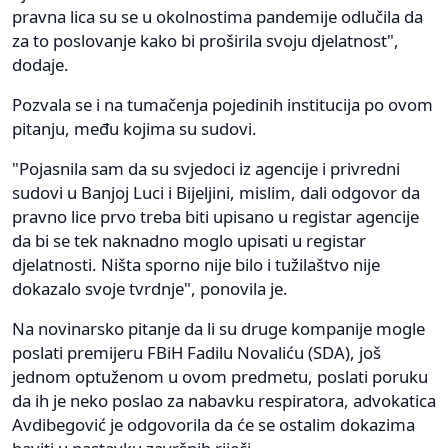
pravna lica su se u okolnostima pandemije odlučila da
za to poslovanje kako bi proširila svoju djelatnost",
dodaje.
Pozvala se i na tumačenja pojedinih institucija po ovom
pitanju, među kojima su sudovi.
"Pojasnila sam da su svjedoci iz agencije i privredni
sudovi u Banjoj Luci i Bijeljini, mislim, dali odgovor da
pravno lice prvo treba biti upisano u registar agencije
da bi se tek naknadno moglo upisati u registar
djelatnosti. Ništa sporno nije bilo i tužilaštvo nije
dokazalo svoje tvrdnje", ponovila je.
Na novinarsko pitanje da li su druge kompanije mogle
poslati premijeru FBiH Fadilu Novaliću (SDA), još
jednom optuženom u ovom predmetu, poslati poruku
da ih je neko poslao za nabavku respiratora, advokatica
Avdibegović je odgovorila da će se ostalim dokazima