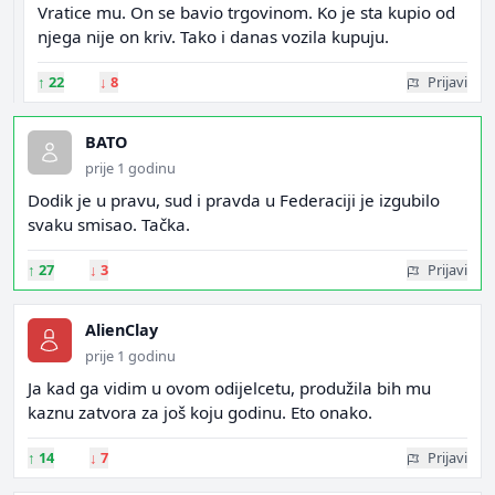
Vratice mu. On se bavio trgovinom. Ko je sta kupio od
njega nije on kriv. Tako i danas vozila kupuju.
↑
22
↓
8
Prijavi
BATO
prije 1 godinu
Dodik je u pravu, sud i pravda u Federaciji je izgubilo
svaku smisao. Tačka.
↑
27
↓
3
Prijavi
AlienClay
prije 1 godinu
Ja kad ga vidim u ovom odijelcetu, produžila bih mu
kaznu zatvora za još koju godinu. Eto onako.
↑
14
↓
7
Prijavi