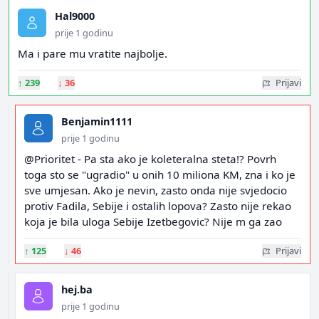
Hal9000
prije 1 godinu
Ma i pare mu vratite najbolje.
↑
239
↓
36
Prijavi
Benjamin1111
prije 1 godinu
@Prioritet - Pa sta ako je koleteralna steta!? Povrh
toga sto se "ugradio" u onih 10 miliona KM, zna i ko je
sve umjesan. Ako je nevin, zasto onda nije svjedocio
protiv Fadila, Sebije i ostalih lopova? Zasto nije rekao
koja je bila uloga Sebije Izetbegovic? Nije m ga zao
↑
125
↓
46
Prijavi
hej.ba
prije 1 godinu