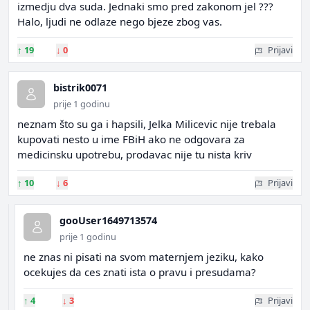
izmedju dva suda. Jednaki smo pred zakonom jel ???
Halo, ljudi ne odlaze nego bjeze zbog vas.
↑
19
↓
0
Prijavi
bistrik0071
prije 1 godinu
neznam što su ga i hapsili, Jelka Milicevic nije trebala
kupovati nesto u ime FBiH ako ne odgovara za
medicinsku upotrebu, prodavac nije tu nista kriv
↑
10
↓
6
Prijavi
gooUser1649713574
prije 1 godinu
ne znas ni pisati na svom maternjem jeziku, kako
ocekujes da ces znati ista o pravu i presudama?
↑
4
↓
3
Prijavi