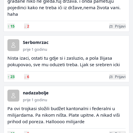
građane niko ne gleda.fuj država. i onda pametuju
pojedinci kako ne treba ići iz države,nema života vani.
haha
↑
15
↓
2
Prijavi
Serbomrzac
prije 1 godinu
Nista izaci, ostati tu gdje si i zasluzio, a pola Ilijasa
pokupovao, sve mu oduzeti treba. Ljak se srebren icki
↑
23
↓
6
Prijavi
nadazabolje
prije 1 godinu
Pa ovi trojkasi složili budžet kantonalni i federalni u
milijardama. Pa nikom ništa. Plate upitne. A nikad viši
prihod od poreza. Halloooo milijarde