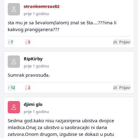
strankomrzac82
prije 1 godinu
sta mu je sa ševalom(lalom) znal se šta....???ima li
kakvog prangijanera???
↑
7
↓
5
Prijavi
RipKirby
prije 1 godinu
Sumrak pravosuđa.
↑
12
↓
2
Prijavi
djimi glo
prije 1 godinu
Sedma god.kako nisu razjasnjena ubistva dvojice
mladica.Onaj za ubistvo u saobracajki ni dana
zatvora.Onom drugom, izgubise se dokazi u putu