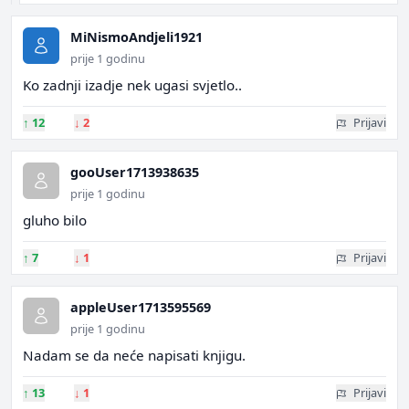
MiNismoAndjeli1921
prije 1 godinu
Ko zadnji izadje nek ugasi svjetlo..
↑
12
↓
2
Prijavi
gooUser1713938635
prije 1 godinu
gluho bilo
↑
7
↓
1
Prijavi
appleUser1713595569
prije 1 godinu
Nadam se da neće napisati knjigu.
↑
13
↓
1
Prijavi