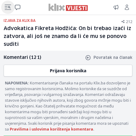
212
IZJAVA ZA KLIX.BA
Advokatica Fikreta Hodžića: On bi trebao izaći iz
zatvora, ali još ne znamo da li će mu se ponovo
suditi
Komentari (121)
Povratak na članak
Prijava korisnika
NAPOMENA:
Komentarisanje članaka na portalu Klix.ba dozvoljeno je
samo registrovanim korisnicima. Molimo korisnike da se suzdrže od
vrijeđanja, psovanja i vulgarnog izražavanja. Komentari odražavaju
stavove isključivo njihovih autora, koji zbog govora mržnje mogu biti i
krivično gonjeni. Kao čitatelj prihvatate mogućnost da među
komentarima mogu biti pronađeni sadržaji koji mogu biti u
suprotnosti sa vašim vjerskim, moralnim i drugim načelima i
uvjerenjima. Svaki korisnik prije pisanja komentara mora se upoznati
sa
Pravilima i uslovima korištenja komentara
.