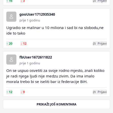
↑
16
↓
3
Prijavi
gooUser1712935340
prije 1 godinu
Ugradio se malinar u 10 miliona i sad bi na slobodu,ne
ide to tako
↑
20
↓
12
Prijavi
fbUser1672611822
prije 1 godinu
On se uspuo osvetiti za svoje rodno mjesto, znali koliko
je radi njega ljudi nije medzu zivim. Da ima imalo
morala trebo bi se iseliti bar iz federacije BiH.
↑
12
↓
9
Prijavi
PRIKAŽI JOŠ KOMENTARA