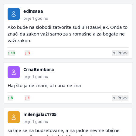
edinsaaa
prije 1 godinu
Ako bude na slobodi zatvorite sud BiH zauvijek. Onda to
znači da zakon važi samo za siromašne a za bogate ne
važi zakon.
↑
19
↓
3
Prijavi
CrnaBembara
prije 1 godinu
Haj što ja ne znam, al i ona ne zna
↑
8
↓
1
Prijavi
milenijalac1705
prije 1 godinu
sažale se na budzetovane, a na jadne nevine obične