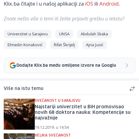
Klix.ba čitajte i u našoj aplikaciji za
iOS
ili
Android
.
Znate nešto više o temi ili želite prijaviti grešku u tekstu?
Univerzitet u Sarajevu
UNSA
Abdulah Skaka
Elmedin Konaković
Rifat Škrijelj
Ajna Jusić
Dodajte Klix.ba među omiljene izvore na Googlu
Više na istu temu
SVEČANOST U SARAJEVU
Najstariji univerzitet u BiH promovisao
novih 68 doktora nauka: Kompetencije su
najvažnije
19.12.2019. u 14:54
VELIKA SVEČANOST