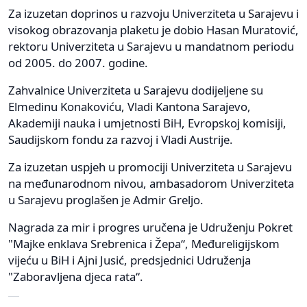
Za izuzetan doprinos u razvoju Univerziteta u Sarajevu i
visokog obrazovanja plaketu je dobio Hasan Muratović,
rektoru Univerziteta u Sarajevu u mandatnom periodu
od 2005. do 2007. godine.
Zahvalnice Univerziteta u Sarajevu dodijeljene su
Elmedinu Konakoviću, Vladi Kantona Sarajevo,
Akademiji nauka i umjetnosti BiH, Evropskoj komisiji,
Saudijskom fondu za razvoj i Vladi Austrije.
Za izuzetan uspjeh u promociji Univerziteta u Sarajevu
na međunarodnom nivou, ambasadorom Univerziteta
u Sarajevu proglašen je Admir Greljo.
Nagrada za mir i progres uručena je Udruženju Pokret
"Majke enklava Srebrenica i Žepa“, Međureligijskom
vijeću u BiH i Ajni Jusić, predsjednici Udruženja
"Zaboravljena djeca rata“.