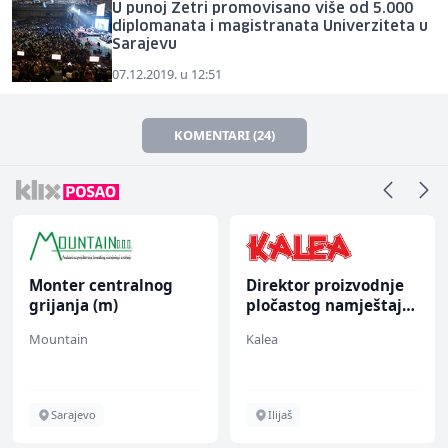
U punoj Zetri promovisano više od 5.000
diplomanata i magistranata Univerziteta u
Sarajevu
07.12.2019. u 12:51
KOMENTARI (24)
Monter centralnog
Direktor proizvodnje
grijanja (m)
pločastog namještaja
(m/ž)
Mountain
Kalea
Sarajevo
Ilijaš