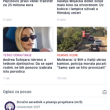
Pejčinović pravi veliki transfer
naselju Miljacka dobili svoje
za 25 miliona eura
malo kino na otvorenom: Uz
kokice i lampice uživali u
filmskoj večeri
2 sata
4 sata
TEŠKO ODRASTANJE
FILMSKE SCENE
Andrea Šušnjara iskreno o
Muškarac iz BiH u Italiji ukrao
teškom djetinjstvu: Da se opet
kamion, policija morala pucati:
rodim, ne bih ponovo izabrala
"Samo sam se htio provozati"
istu porodicu
1 sat
19 min
Oglasi za posao
Stručni saradnik u pisanju projekata (m/ž)
Univerzitet SSST