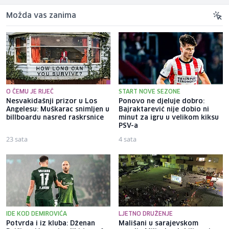
Možda vas zanima
O ČEMU JE RIJEČ
START NOVE SEZONE
Nesvakidašnji prizor u Los
Ponovo ne djeluje dobro:
Angelesu: Muškarac snimljen u
Bajraktarević nije dobio ni
billboardu nasred raskrsnice
minut za igru u velikom kiksu
PSV-a
23 sata
4 sata
IDE KOD DEMIROVIĆA
LJETNO DRUŽENJE
Potvrda i iz kluba: Dženan
Mališani u sarajevskom