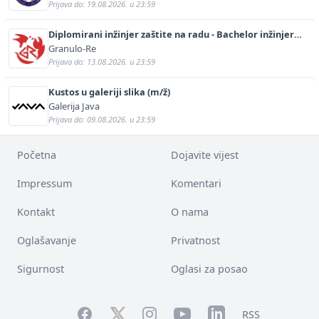
Prijava do: 19.08.2026. u 23:59
Diplomirani inžinjer zaštite na radu - Bachelor inžinjer
sigurnosti i pomoći (m/ž)
Granulo-Re
Prijava do: 13.08.2026. u 23:59
Kustos u galeriji slika (m/ž)
Galerija Java
Prijava do: 09.08.2026. u 23:59
Početna
Dojavite vijest
Impressum
Komentari
Kontakt
O nama
Oglašavanje
Privatnost
Sigurnost
Oglasi za posao
Facebook
YouTube
LinkedIn
Twitter
Instagram
RSS