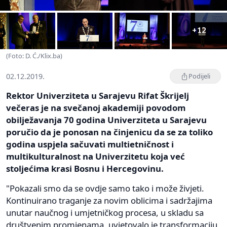
+12
(Foto: D. Ć./Klix.ba)
02.12.2019.
Podijeli
Rektor Univerziteta u Sarajevu Rifat Škrijelj
večeras je na svečanoj akademiji povodom
obilježavanja 70 godina Univerziteta u Sarajevu
poručio da je ponosan na činjenicu da se za toliko
godina uspjela sačuvati multietničnost i
multikulturalnost na Univerzitetu koja već
stoljećima krasi Bosnu i Hercegovinu.
"Pokazali smo da se ovdje samo tako i može živjeti.
Kontinuirano traganje za novim oblicima i sadržajima
unutar naučnog i umjetničkog procesa, u skladu sa
društvenim promjenama, uvjetovalo je transformaciju