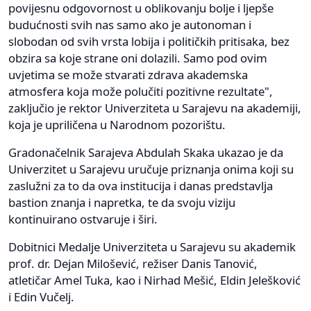
povijesnu odgovornost u oblikovanju bolje i ljepše
budućnosti svih nas samo ako je autonoman i
slobodan od svih vrsta lobija i političkih pritisaka, bez
obzira sa koje strane oni dolazili. Samo pod ovim
uvjetima se može stvarati zdrava akademska
atmosfera koja može polučiti pozitivne rezultate",
zaključio je rektor Univerziteta u Sarajevu na akademiji,
koja je upriličena u Narodnom pozorištu.
Gradonačelnik Sarajeva Abdulah Skaka ukazao je da
Univerzitet u Sarajevu uručuje priznanja onima koji su
zaslužni za to da ova institucija i danas predstavlja
bastion znanja i napretka, te da svoju viziju
kontinuirano ostvaruje i širi.
Dobitnici Medalje Univerziteta u Sarajevu su akademik
prof. dr. Dejan Milošević, režiser Danis Tanović,
atletičar Amel Tuka, kao i Nirhad Mešić, Eldin Jelešković
i Edin Vučelj.