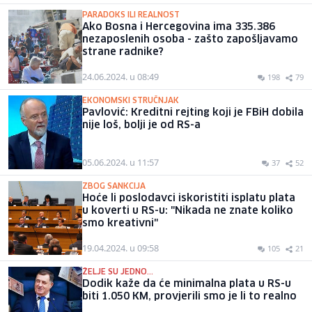
PARADOKS ILI REALNOST
Ako Bosna i Hercegovina ima 335.386
nezaposlenih osoba - zašto zapošljavamo
strane radnike?
24.06.2024. u 08:49
198
79
EKONOMSKI STRUČNJAK
Pavlović: Kreditni rejting koji je FBiH dobila
nije loš, bolji je od RS-a
05.06.2024. u 11:57
37
52
ZBOG SANKCIJA
Hoće li poslodavci iskoristiti isplatu plata
u koverti u RS-u: "Nikada ne znate koliko
smo kreativni"
19.04.2024. u 09:58
105
21
ŽELJE SU JEDNO...
Dodik kaže da će minimalna plata u RS-u
biti 1.050 KM, provjerili smo je li to realno