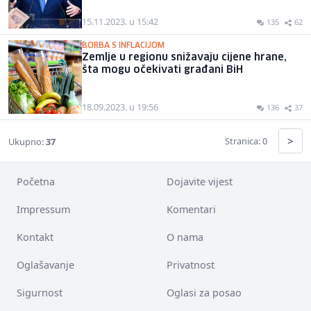
15.11.2023. u 15:42
135
62
BORBA S INFLACIJOM
Zemlje u regionu snižavaju cijene hrane,
šta mogu očekivati građani BiH
18.09.2023. u 19:56
136
37
>
Stranica: 0
Ukupno:
37
Početna
Dojavite vijest
Impressum
Komentari
Kontakt
O nama
Oglašavanje
Privatnost
Sigurnost
Oglasi za posao