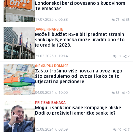
Londonskoj berzi povezano s kupovinom
Telemacha?
17.07.2025. u 06:38
76
63
JAVNE FINANSIJE
Može li budžet RS-a biti predmet stranih
sankcija: Njemačka može uraditi ono što
je uradila i 2023.
21.03.2025. u 19:14
32
2
(NE)KUPUJ DOMAĆE
Zašto trošimo više novca na uvoz nego
što zarađujemo od izvoza i kako će to
utjecati na penzionere
04.09.2024. u 10:00
86
40
PRITISAK BANAKA
Mogu li sankcionisane kompanije bliske
Dodiku preživjeti američke sankcije?
15.08.2024. u 08:59
40
7