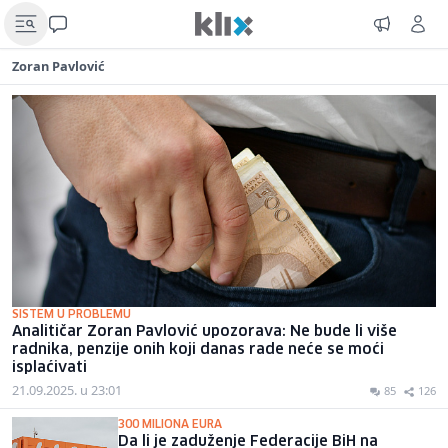
Zoran Pavlović
SISTEM U PROBLEMU
Analitičar Zoran Pavlović upozorava: Ne bude li više
radnika, penzije onih koji danas rade neće se moći
isplaćivati
21.09.2025. u 23:01
85
126
300 MILIONA EURA
Da li je zaduženje Federacije BiH na