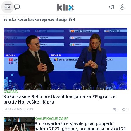
ženska košarkaška reprezentacija BiH
GRUPA B
Košarkašice BiH u pretkvalifikacijama za EP igrat će
protiv Norveške i Kipra
31.03.2026. u 20:11
0
5
KVALIFIKACIJE ZA EP
Bh. košarkašice slavile prvu pobjedu
nakon 2022. godine, prekinule su niz od 21