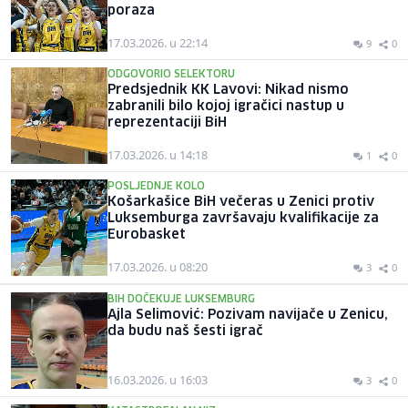
poraza
17.03.2026. u 22:14
9
0
ODGOVORIO SELEKTORU
Predsjednik KK Lavovi: Nikad nismo
zabranili bilo kojoj igračici nastup u
reprezentaciji BiH
17.03.2026. u 14:18
1
0
POSLJEDNJE KOLO
Košarkašice BiH večeras u Zenici protiv
Luksemburga završavaju kvalifikacije za
Eurobasket
17.03.2026. u 08:20
3
0
BIH DOČEKUJE LUKSEMBURG
Ajla Selimović: Pozivam navijače u Zenicu,
da budu naš šesti igrač
16.03.2026. u 16:03
3
0