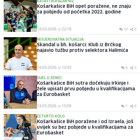
KATASTROFALAN NIZ
Košarkašice BiH opet poražene, ne znaju
za pobjedu od početka 2022. godine
14.03.2026. u 22:18
13
0
NEVJEROVATNA SITUACIJA
Skandal u bh. košarci: Klub iz Brčkog
najavio tužbu protiv selektora Halimića
14.03.2026. u 13:43
6
2
DUEL U ZENICI
Košarkašice BiH sutra dočekuju Irkinje i
žele upisati prvu pobjedu u kvalifikacijama
za Eurobasket
13.03.2026. u 15:09
1
0
ČETVRTO KOLO
Košarkašice BiH poražene i od Izraela, još
uvijek su bez pobjede u kvalifikacijama za
Eurobasket