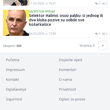
11.03.2026. u 16:21
5
0
SAOPŠTEN SPISAK
Selektor Halimić osuo paljbu: Iz jednog ili
dva kluba pozive su odbile sve
košarkašice
04.03.2026. u 13:59
9
0
>
Stranica: 0
Ukupno:
340
Početna
Dojavite vijest
Impressum
Komentari
Kontakt
O nama
Oglašavanje
Privatnost
Sigurnost
Oglasi za posao