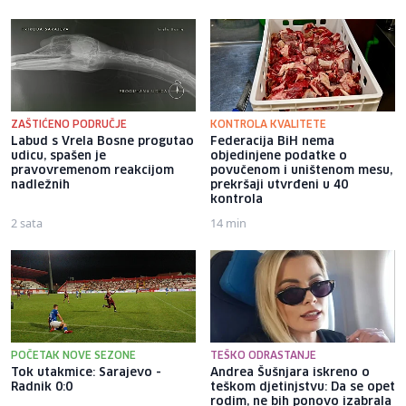
ZAŠTIĆENO PODRUČJE
KONTROLA KVALITETE
Labud s Vrela Bosne progutao
Federacija BiH nema
udicu, spašen je
objedinjene podatke o
pravovremenom reakcijom
povučenom i uništenom mesu,
nadležnih
prekršaji utvrđeni u 40
kontrola
2 sata
14 min
POČETAK NOVE SEZONE
TEŠKO ODRASTANJE
Tok utakmice: Sarajevo -
Andrea Šušnjara iskreno o
Radnik 0:0
teškom djetinjstvu: Da se opet
rodim, ne bih ponovo izabrala