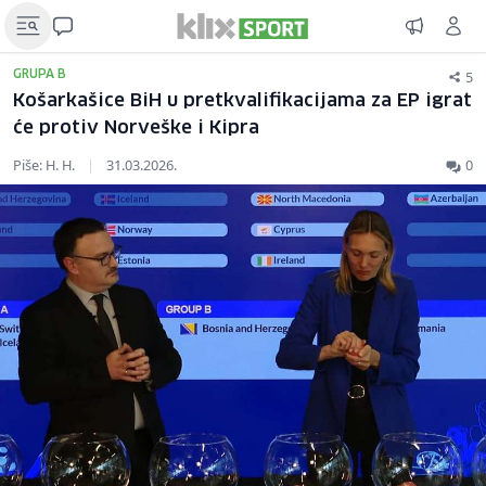
5
GRUPA B
Košarkašice BiH u pretkvalifikacijama za EP igrat
će protiv Norveške i Kipra
Piše: H. H.
|
31.03.2026.
0