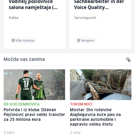
Voditelj poslovnice
Sachbearbeiter in der
salona namještaja (m/
Voice Quality
ž)
Management (m/w)
Kalea
Servicepoint
Više lokacija
Sarajevo
Možda vas zanima
IDE KOD DEMIROVIĆA
TOKOM NOĆI
Potvrda i iz kluba: Dženan
Mostar: Dio ruševine
Pejčinović pravi veliki transfer
Alajbegovića kuće pao na
za 25 miliona eura
parkirane automobile i
napravio veliku štetu
3 sata
2 sata