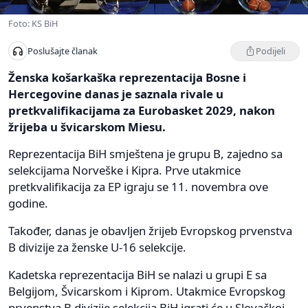
Foto: KS BiH
Podijeli
Poslušajte članak
Ženska košarkaška reprezentacija Bosne i
Hercegovine danas je saznala rivale u
pretkvalifikacijama za Eurobasket 2029, nakon
žrijeba u švicarskom Miesu.
Reprezentacija BiH smještena je grupu B, zajedno sa
selekcijama Norveške i Kipra. Prve utakmice
pretkvalifikacija za EP igraju se 11. novembra ove
godine.
Također, danas je obavljen žrijeb Evropskog prvenstva
B divizije za ženske U-16 selekcije.
Kadetska reprezentacija BiH se nalazi u grupi E sa
Belgijom, Švicarskom i Kiprom. Utakmice Evropskog
prvenstva B divizije selekcija BiH igrati će u Slovačkoj.