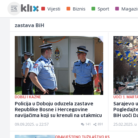
Vijesti
Biznis
Sport
Magazi
zastava BiH
DOBILI I KAZNE
UOČI 1. MART
Policija u Doboju oduzela zastave
Sarajevo u
Republike Bosne i Hercegovine
Pogledajte
navijačima koji su krenuli na utakmicu
BiH uoči D
09.09.2025. u 22:57
25.02.2025. u
141
891
OBAVJEŠTENO TUŽILAŠTVO KS