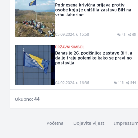
Podnesena krivična prijava protiv
osobe koja je uništila zastavu BiH na
vrhu Jahorine
05.09.2024. u 15:58
48
65
DRŽAVNI SIMBOL
Danas je 26. godišnjica zastave BiH, a i
dalje traju polemike kako se pravilno
postavlja
04.02.2024. u 16:36
115
544
Ukupno:
44
Dojavite vijest
Impressu
Početna