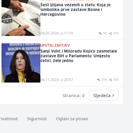
Šest ljiljana vezenih u zlatu: Koja je
simbolika prve zastave Bosne i
Hercegovine
04.05.2024. u 11:10
93
270
UPUTILI ZAHTJEV
Sanji Vulić i Miloradu Kojiću zasmetale
zastave BiH u Parlamentu: Umjesto
četiri, žele jednu
06.11.2023. u 20:57
214
105
Stranica: 0
Sljedeća
>
rivatnost
Sigurnost
Oglasi za posao