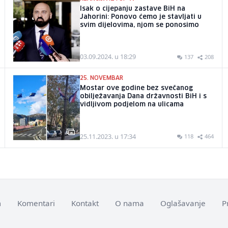
Isak o cijepanju zastave BiH na
Jahorini: Ponovo ćemo je stavljati u
svim dijelovima, njom se ponosimo
03.09.2024. u 18:29
137
208
25. NOVEMBAR
Mostar ove godine bez svečanog
obilježavanja Dana državnosti BiH i s
vidljivom podjelom na ulicama
25.11.2023. u 17:34
118
464
m
Komentari
Kontakt
O nama
Oglašavanje
P