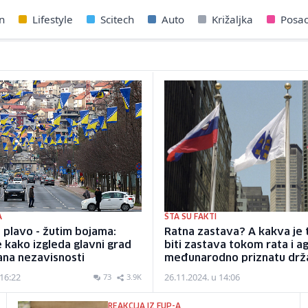
n
Lifestyle
Scitech
Auto
Križaljka
Posa
A
ŠTA SU FAKTI
 plavo - žutim bojama:
Ratna zastava? A kakva je 
 kako izgleda glavni grad
biti zastava tokom rata i ag
ana nezavisnosti
međunarodno priznatu drž
 16:22
26.11.2024. u 14:06
73
3.9K
REAKCIJA IZ FUP-A