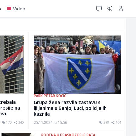
o
Video
PARK PETAR KOČIĆ
trebala
Grupa žena razvila zastavu s
resije na
ljiljanima u Banjoj Luci, policija ih
avu
kaznila
25.11.2024. u 15:56
173
345
299
104
ROĐENA U PRASKOZORJE RATA