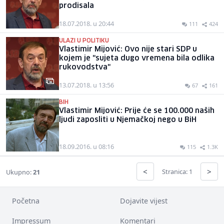
prodisala
18.07.2018. u 20:44
111
424
ULAZI U POLITIKU
Vlastimir Mijović: Ovo nije stari SDP u
kojem je "sujeta dugo vremena bila odlika
rukovodstva"
13.07.2018. u 13:56
67
161
BIH
Vlastimir Mijović: Prije će se 100.000 naših
ljudi zaposliti u Njemačkoj nego u BiH
18.09.2016. u 08:16
115
1.3K
<
>
Stranica: 1
Ukupno:
21
Početna
Dojavite vijest
Impressum
Komentari