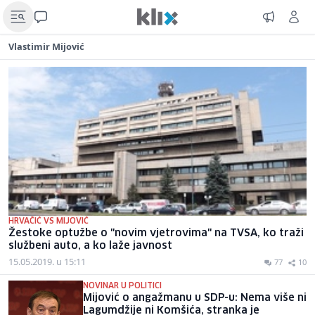
Vlastimir Mijović
HRVAČIĆ VS MIJOVIĆ
Žestoke optužbe o "novim vjetrovima" na TVSA, ko traži
službeni auto, a ko laže javnost
15.05.2019. u 15:11
77
10
NOVINAR U POLITICI
Mijović o angažmanu u SDP-u: Nema više ni
Lagumdžije ni Komšića, stranka je