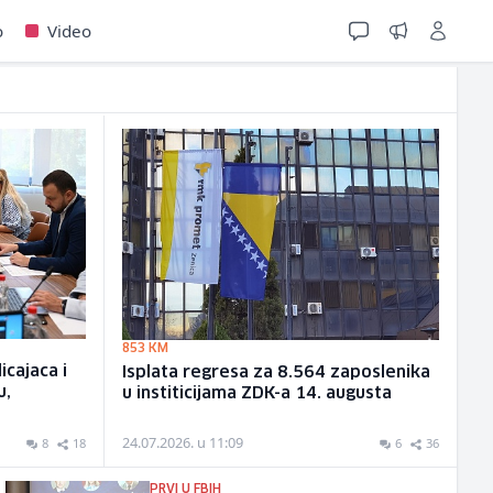
o
Video
853 KM
icajaca i
Isplata regresa za 8.564 zaposlenika
u,
u institicijama ZDK-a 14. augusta
24.07.2026. u 11:09
8
18
6
36
PRVI U FBIH