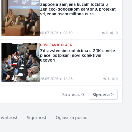
Započela zamjena kućnih ložišta u
Zeničko-dobojskom kantonu, projekat
vrijedan osam miliona eura
08.07.2026. u 08:59
6
10
POVEĆANJE PLAĆA
Zdravstvenim radnicima u ZDK-u veće
plaće, potpisani novi kolektivni
ugovori
26.05.2026. u 13:26
1
0
Stranica: 0
Sljedeća
>
rivatnost
Sigurnost
Oglasi za posao