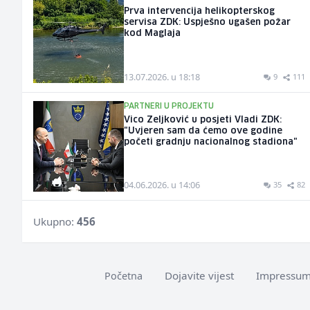
Prva intervencija helikopterskog
servisa ZDK: Uspješno ugašen požar
kod Maglaja
13.07.2026. u 18:18
9
111
PARTNERI U PROJEKTU
Vico Zeljković u posjeti Vladi ZDK:
"Uvjeren sam da ćemo ove godine
početi gradnju nacionalnog stadiona"
04.06.2026. u 14:06
35
82
Ukupno:
456
Dojavite vijest
Impressu
Početna