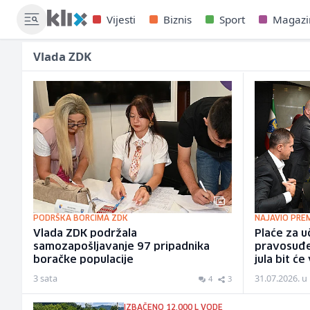
Vijesti
Biznis
Sport
Magazi
Vlada ZDK
PODRŠKA BORCIMA ZDK
NAJAVIO PREM
Vlada ZDK podržala
Plaće za uč
samozapošljavanje 97 pripadnika
pravosuđe 
boračke populacije
jula bit ć
3 sata
31.07.2026. u
4
3
IZBAČENO 12.000 L VODE