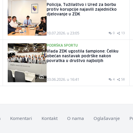
Policija, Tužilaštvo i Ured za borbu
protiv korupcije najavili zajedničko
djelovanje u ZDK
10.07.2026. u 23:05
0
13
PODRŠKA SPORTU
Vlada ZDK ugostila šampione: Čeliku
obećan nastavak podrške nakon
povratka u društvo najboljih
03.06.2026. u 16:41
4
58
m
Komentari
Kontakt
O nama
Oglašavanje
P