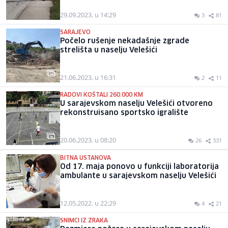
29.09.2023. u 14:29
3
81
SARAJEVO
Počelo rušenje nekadašnje zgrade
strelišta u naselju Velešići
21.06.2023. u 16:31
2
11
RADOVI KOŠTALI 260.000 KM
U sarajevskom naselju Velešići otvoreno
rekonstruisano sportsko igralište
20.06.2023. u 08:20
26
331
BITNA USTANOVA
Od 17. maja ponovo u funkciji laboratorija
ambulante u sarajevskom naselju Velešići
12.05.2022. u 22:29
4
21
SNIMCI IZ ZRAKA