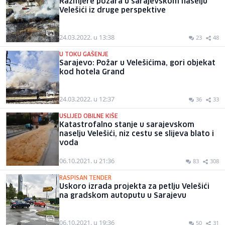
Razmjere požara u sarajevskom naselju
Velešići iz druge perspektive
24.03.2022. u 13:38
23
48
U TOKU GAŠENJE
Sarajevo: Požar u Velešićima, gori objekat
kod hotela Grand
24.03.2022. u 12:37
36
33
USLIJED OBILNE KIŠE
Katastrofalno stanje u sarajevskom
naselju Velešići, niz cestu se slijeva blato i
voda
06.10.2021. u 21:36
83
308
RASPISAN TENDER
Uskoro izrada projekta za petlju Velešići
na gradskom autoputu u Sarajevu
06.10.2021. u 19:36
50
31