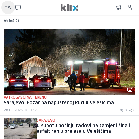
Velešići
VATROGASCI NA TERENU
Sarajevo: Požar na napuštenoj kući u Velešićima
28.02.2026. u 21:51
8
0
SARAJEVO
U subotu počinju radovi na zamjeni šina i
asfaltiranju prelaza u Velešićima