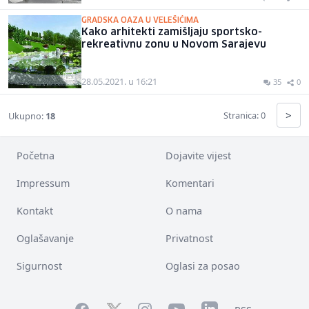
GRADSKA OAZA U VELEŠIĆIMA
Kako arhitekti zamišljaju sportsko-
rekreativnu zonu u Novom Sarajevu
28.05.2021. u 16:21
35
0
>
Stranica: 0
Ukupno:
18
Početna
Dojavite vijest
Impressum
Komentari
Kontakt
O nama
Oglašavanje
Privatnost
Sigurnost
Oglasi za posao
Facebook
YouTube
LinkedIn