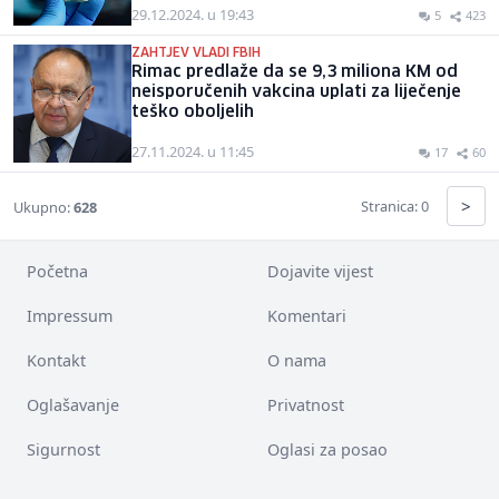
29.12.2024. u 19:43
5
423
ZAHTJEV VLADI FBIH
Rimac predlaže da se 9,3 miliona KM od
neisporučenih vakcina uplati za liječenje
teško oboljelih
27.11.2024. u 11:45
17
60
>
Stranica: 0
Ukupno:
628
Početna
Dojavite vijest
Impressum
Komentari
Kontakt
O nama
Oglašavanje
Privatnost
Sigurnost
Oglasi za posao