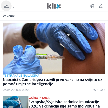
vakcine
TESTIRANA JE NA LJUDIMA
Naučnici s Cambridgea razvili prvu vakcinu na svijetu uz
pomoć umjetne inteligencije
05.06.2026. u 09:58
1
4
VAŽNO PITANJE
Evropska/Svjetska sedmica imunizacije
2026: Vakcinacija nije samo individualna