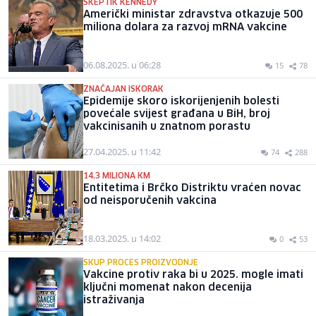
SKEPTIK KENNEDY
Američki ministar zdravstva otkazuje 500
miliona dolara za razvoj mRNA vakcine
06.08.2025. u 06:28
15
78
ZNAČAJAN ISKORAK
Epidemije skoro iskorijenjenih bolesti
povećale svijest građana u BiH, broj
vakcinisanih u znatnom porastu
27.04.2025. u 11:42
74
288
14,3 MILIONA KM
Entitetima i Brčko Distriktu vraćen novac
od neisporučenih vakcina
18.03.2025. u 14:02
0
53
SKUP PROCES PROIZVODNJE
Vakcine protiv raka bi u 2025. mogle imati
ključni momenat nakon decenija
istraživanja