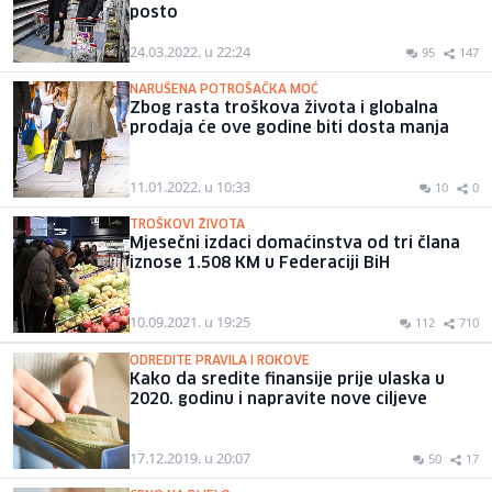
posto
24.03.2022. u 22:24
95
147
NARUŠENA POTROŠAČKA MOĆ
Zbog rasta troškova života i globalna
prodaja će ove godine biti dosta manja
11.01.2022. u 10:33
10
0
TROŠKOVI ŽIVOTA
Mjesečni izdaci domaćinstva od tri člana
iznose 1.508 KM u Federaciji BiH
10.09.2021. u 19:25
112
710
ODREDITE PRAVILA I ROKOVE
Kako da sredite finansije prije ulaska u
2020. godinu i napravite nove ciljeve
17.12.2019. u 20:07
50
17