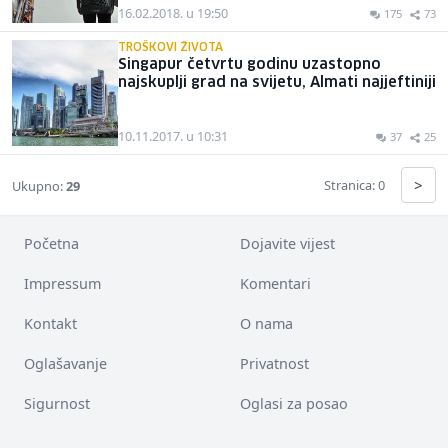
16.02.2018. u 19:50
175
73
TROŠKOVI ŽIVOTA
Singapur četvrtu godinu uzastopno
najskuplji grad na svijetu, Almati najjeftiniji
10.11.2017. u 10:31
37
25
>
Stranica: 0
Ukupno:
29
Početna
Dojavite vijest
Impressum
Komentari
Kontakt
O nama
Oglašavanje
Privatnost
Sigurnost
Oglasi za posao