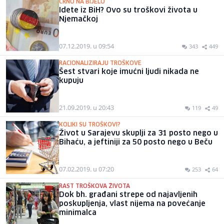
CRNO NA BIJELO
Idete iz BiH? Ovo su troškovi života u
Njemačkoj
07.12.2019. u 09:54
343
449
RACIONALIZIRAJU TROŠKOVE
Šest stvari koje imućni ljudi nikada ne
kupuju
21.09.2019. u 20:43
119
49
KOLIKI SU TROŠKOVI?
Život u Sarajevu skuplji za 31 posto nego u
Bihaću, a jeftiniji za 50 posto nego u Beču
07.02.2019. u 07:20
253
64
RAST TROŠKOVA ŽIVOTA
Dok bh. građani strepe od najavljenih
poskupljenja, vlast nijema na povećanje
minimalca