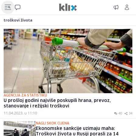
troškovi života
AGENCIJA ZA STATISTIKU
U prošloj godini najviše poskupili hrana, prevoz,
stanovanje i režijski troškovi
11.04.2023. u 11:10
40
34
NAGLI SKOK CIJENA
Ekonomske sankcije uzimaju maha:
Troškovi života u Rusiji porasli za 14