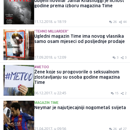
Ubijeni novinar Jamal Khashoggi je ličnost
godine prema izboru magazina Time
11.12.2018. u 18:19
26
44
"TEHNO MILIJARDER"
Ugledni magazin Time ima novog vlasnika
samo osam mjeseci od posljednje prodaje
17.09.2018. u 12:09
3
3
#METOO
Žene koje su progovorile o seksualnom
zlostavljanju su osoba godine magazina
Time
06.12.2017. u 22:45
15
2
MAGAZIN TIME
Neymar je najutjecajniji nogometaš svijeta
21.04.2017. u 09:56
26
27