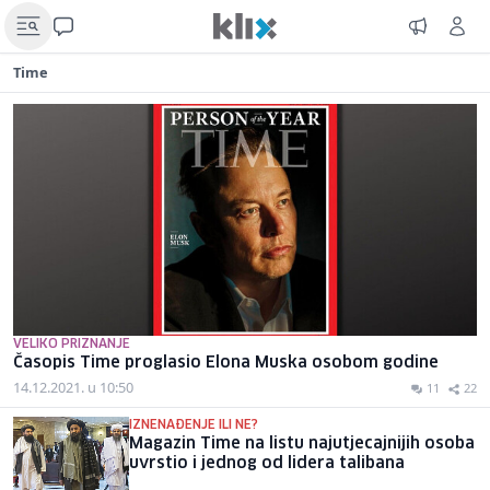
Time
VELIKO PRIZNANJE
Časopis Time proglasio Elona Muska osobom godine
14.12.2021. u 10:50
11
22
IZNENAĐENJE ILI NE?
Magazin Time na listu najutjecajnijih osoba
uvrstio i jednog od lidera talibana