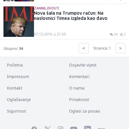
ZANIMLJIVOSTI
Nova šala na Trumpov račun: Na
naslovnici Timea izgleda kao đavo
07.12.2016. u 21:33
24
2
<
>
Stranica: 1
Ukupno:
34
Početna
Dojavite vijest
Impressum
Komentari
Kontakt
O nama
Oglašavanje
Privatnost
Sigurnost
Oglasi za posao
Facebook
YouTube
LinkedIn