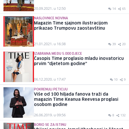
20.09.2021. u 12:50
14
65
NASLOVNICE NOVINA
Magazin Time sjajnom ilustracijom
prikazao Trumpovu zaostavštinu
21.01.2021. u 16:38
39
20
IZABRANA MEĐU 5.000 DJECE
Časopis Time proglasio mladu inovatoricu
prvim "djetetom godine"
06.12.2020. u 17:47
10
9
POKRENULI PETICIJU
Više od 100 hiljada fanova traži da
magazin Time Keanua Reevesa proglasi
osobom godine
26.06.2019. u 09:56
8
132
BORIO SE ZA ISTINU