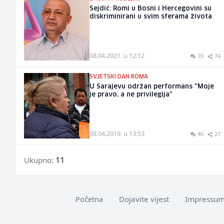
Sejdić: Romi u Bosni i Hercegovini su
diskriminirani u svim sferama života
08.04.2021. u 12:12
70
74
SVJETSKI DAN ROMA
U Sarajevu održan performans "Moje
je pravo, a ne privilegija"
08.04.2019. u 13:53
46
27
Ukupno:
11
Dojavite vijest
Impressu
Početna