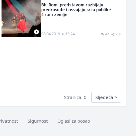
Bh. Romi predstavom razbijaju
predrasude i osvajaju srca publike
širom zemlje
08.04.2019. u 19:24
47
230
Stranica: 0
Sljedeća
>
rivatnost
Sigurnost
Oglasi za posao