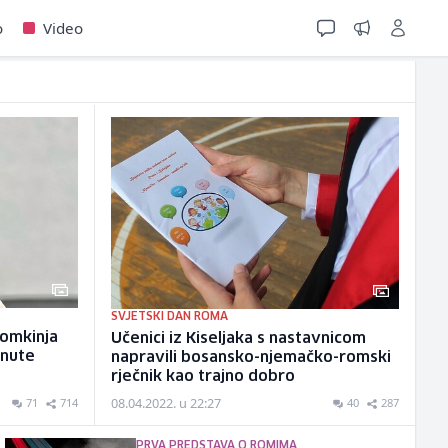
o
Video
SVJETSKI DAN ROMA
Romkinja
Učenici iz Kiseljaka s nastavnicom
gnute
napravili bosansko-njemačko-romski
rječnik kao trajno dobro
08.04.2022. u 22:27
71
714
40
287
PRVA PREDSTAVA O ROMIMA