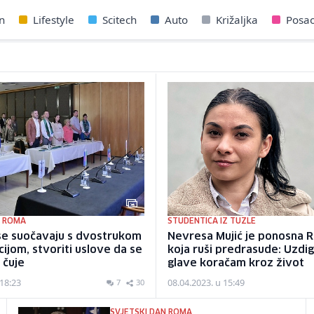
n
Lifestyle
Scitech
Auto
Križaljka
Posa
N ROMA
STUDENTICA IZ TUZLE
se suočavaju s dvostrukom
Nevresa Mujić je ponosna 
cijom, stvoriti uslove da se
koja ruši predrasude: Uzdi
 čuje
glave koračam kroz život
 18:23
08.04.2023. u 15:49
7
30
SVJETSKI DAN ROMA