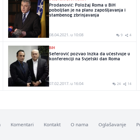
Prodanović: Položaj Roma u BiH
poboljšan je na planu zapošljavanja i
stambenog zbrinjavanja
08.04.2021. u 10:08
9
4
BIH
Seferović pozvao Inzka da učestvuje u
konferenciji na Svjetski dan Roma
07.02.2017. u 16:04
24
14
m
Komentari
Kontakt
O nama
Oglašavanje
P