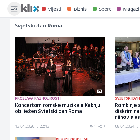
Vijesti
Biznis
Sport
Magazi
Svjetski dan Roma
PROSLAVA RAZNOLIKOSTI
SVJETSKI DA
Koncertom romske muzike u Kaknju
Romkinje 
obilježen Svjetski dan Roma
diskrimina
njihov glas
13.04.2026. u 22:13
08.04.2024. u
1
0
BROJNI PROBLEMI