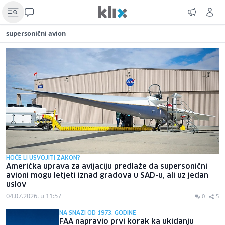
supersonični avion
HOĆE LI USVOJITI ZAKON?
Američka uprava za avijaciju predlaže da supersonični
avioni mogu letjeti iznad gradova u SAD-u, ali uz jedan
uslov
04.07.2026. u 11:57
0
5
NA SNAZI OD 1973. GODINE
FAA napravio prvi korak ka ukidanju