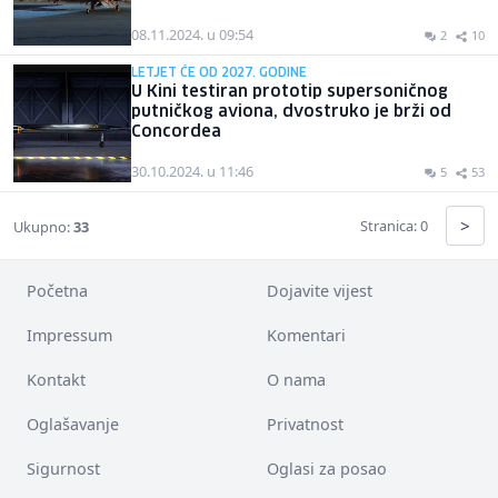
08.11.2024. u 09:54
2
10
LETJET ĆE OD 2027. GODINE
U Kini testiran prototip supersoničnog
putničkog aviona, dvostruko je brži od
Concordea
30.10.2024. u 11:46
5
53
>
Stranica: 0
Ukupno:
33
Početna
Dojavite vijest
Impressum
Komentari
Kontakt
O nama
Oglašavanje
Privatnost
Sigurnost
Oglasi za posao