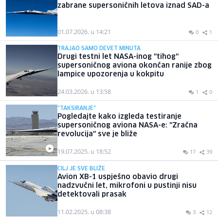
zabrane supersoničnih letova iznad SAD-a
01.07.2026. u 14:21
0
1
TRAJAO SAMO DEVET MINUTA
Drugi testni let NASA-inog "tihog"
supersoničnog aviona okončan ranije zbog
lampice upozorenja u kokpitu
24.03.2026. u 13:58
1
0
"TAKSIRANJE"
Pogledajte kako izgleda testiranje
supersoničnog aviona NASA-e: "Zračna
revolucija" sve je bliže
19.07.2025. u 18:52
17
39
CILJ JE SVE BLIŽE
Avion XB-1 uspješno obavio drugi
nadzvučni let, mikrofoni u pustinji nisu
detektovali prasak
11.02.2025. u 08:38
3
12