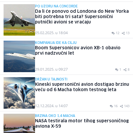
PO UZORU NA CONCORDE
Da li će ponovo od Londona do New Yorka
biti potrebna tri sata? Supersonični
putnički avioni se vraćaju
05.02.2025. u 18:04
12
13
KOMPANIJA IDE KA CILJU
Boom Supersonicov avion XB-1 obavio
prvi nadzvučni let
29.01.2025. u 09:27
1
8
DRŽAN U TAJNOSTI
Kineski supersonični avion dostigao brzinu
veću od 6 Macha tokom testnog leta
12.12.2024. u 14:07
16
143
BRZINA OKO 1,4 MACHA
NASA testirala motor tihog supersoničnog
aviona X-59