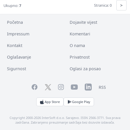
>
Stranica: 0
Ukupno:
7
Početna
Dojavite vijest
Impressum
Komentari
Kontakt
O nama
Oglašavanje
Privatnost
Sigurnost
Oglasi za posao
Facebook
YouTube
LinkedIn
Twitter
Instagram
RSS
App Store
Google Play
Copyright 2000-2026 InterSoft d.o.o. Sarajevo. ISSN 2566-3771. Sva prava
zadržana. Zabranjeno preuzimanje sadržaja bez dozvole izdavača.