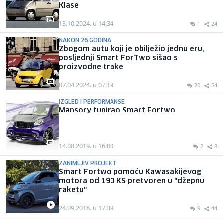
Klase
13.10.2024. u 14:34
1
24
NAKON 26 GODINA
Zbogom autu koji je obilježio jednu eru,
posljednji Smart ForTwo sišao s
proizvodne trake
07.04.2024. u 07:19
20
54
IZGLED I PERFORMANSE
Mansory tunirao Smart Fortwo
14.08.2019. u 16:00
2
8
ZANIMLJIV PROJEKT
Smart Fortwo pomoću Kawasakijevog
motora od 190 KS pretvoren u "džepnu
raketu"
24.09.2018. u 17:39
9
44