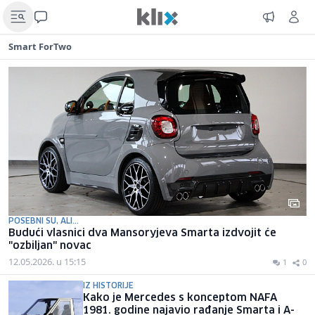
Smart ForTwo
POSEBNI SU, ALI...
Budući vlasnici dva Mansoryjeva Smarta izdvojit će
"ozbiljan" novac
12.05.2026. u 15:15
1
0
IZ HISTORIJE
Kako je Mercedes s konceptom NAFA
1981. godine najavio rađanje Smarta i A-